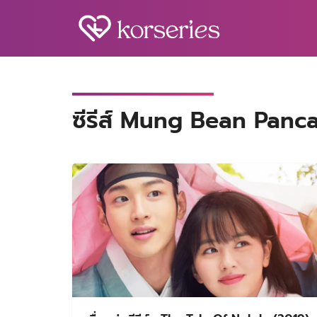
Skip
to
content
S
fo
ซีรีส์ Mung Bean Panc