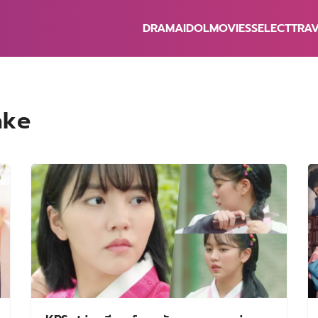
DRAMA
IDOL
MOVIES
SELECT
TRA
earch
r:
ake