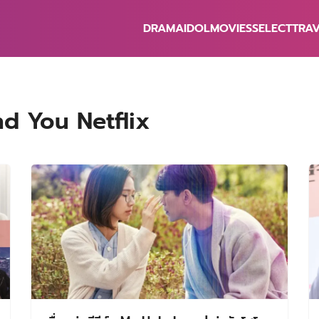
DRAMA
IDOL
MOVIES
SELECT
TRA
earch
r:
and You Netflix