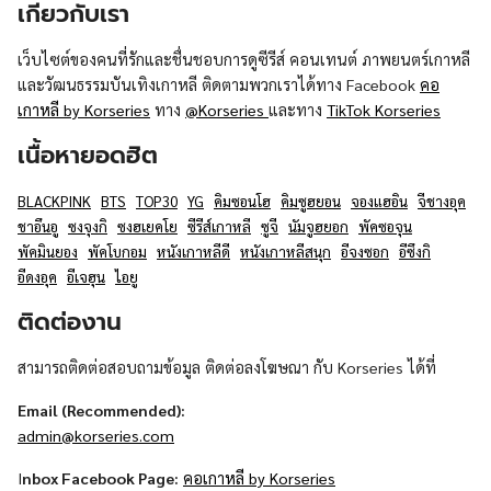
เกี่ยวกับเรา
เว็บไซต์ของคนที่รักและชื่นชอบการดูซีรีส์ คอนเทนต์ ภาพยนตร์เกาหลี
และวัฒนธรรมบันเทิงเกาหลี ติดตามพวกเราได้ทาง Facebook
คอ
เกาหลี by Korseries
ทาง
@Korseries
และทาง
TikTok Korseries
เนื้อหายอดฮิต
BLACKPINK
BTS
TOP30
YG
คิมซอนโฮ
คิมซูฮยอน
จองแฮอิน
จีชางอุค
ชาอึนอู
ซงจุงกิ
ซงฮเยคโย
ซีรีส์เกาหลี
ซูจี
นัมจูฮยอก
พัคซอจุน
พัคมินยอง
พัคโบกอม
หนังเกาหลีดี
หนังเกาหลีสนุก
อีจงซอก
อีซึงกิ
อีดงอุค
อีเจฮุน
ไอยู
ติดต่องาน
สามารถติดต่อสอบถามข้อมูล ติดต่อลงโฆษณา กับ Korseries ได้ที่
Email (Recommended):
admin@korseries.com
I
nbox Facebook Page:
คอเกาหลี by Korseries