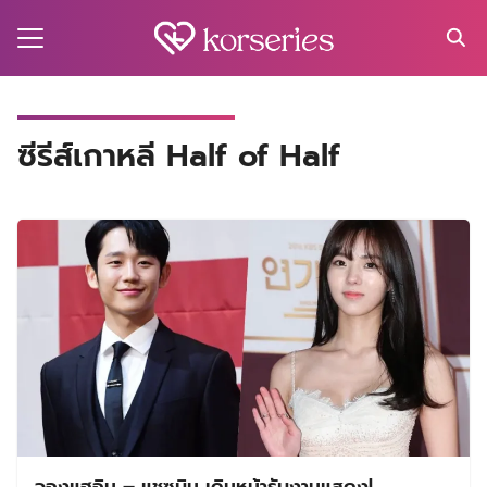
Skip
to
content
Search
for:
MA
ซีรีส์เกาหลี Half of Half
ES
CT
EL
UTY
T
EW
US
จองแฮอิน – แชซูบิน เดินหน้ารับงานแสดง!