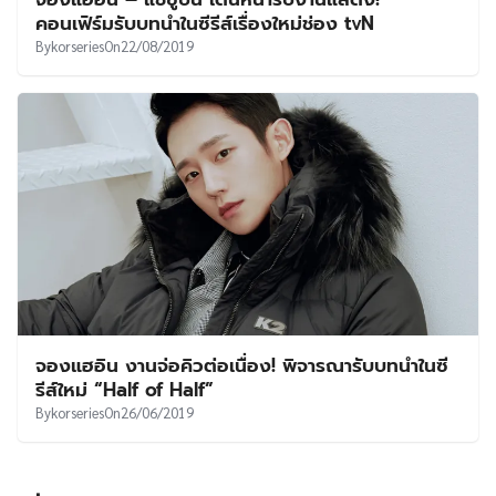
UT
คอนเฟิร์มรับบทนำในซีรีส์เรื่องใหม่ช่อง tvN
By
korseries
On
22/08/2019
จองแฮอิน งานจ่อคิวต่อเนื่อง! พิจารณารับบทนำในซี
รีส์ใหม่ “Half of Half”
By
korseries
On
26/06/2019