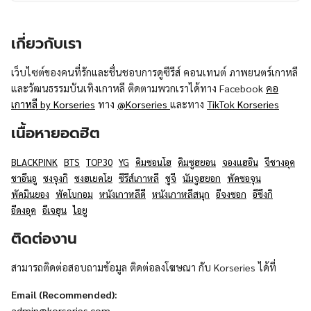
เกี่ยวกับเรา
เว็บไซต์ของคนที่รักและชื่นชอบการดูซีรีส์ คอนเทนต์ ภาพยนตร์เกาหลี
และวัฒนธรรมบันเทิงเกาหลี ติดตามพวกเราได้ทาง Facebook
คอ
เกาหลี by Korseries
ทาง
@Korseries
และทาง
TikTok Korseries
เนื้อหายอดฮิต
BLACKPINK
BTS
TOP30
YG
คิมซอนโฮ
คิมซูฮยอน
จองแฮอิน
จีชางอุค
ชาอึนอู
ซงจุงกิ
ซงฮเยคโย
ซีรีส์เกาหลี
ซูจี
นัมจูฮยอก
พัคซอจุน
พัคมินยอง
พัคโบกอม
หนังเกาหลีดี
หนังเกาหลีสนุก
อีจงซอก
อีซึงกิ
อีดงอุค
อีเจฮุน
ไอยู
ติดต่องาน
สามารถติดต่อสอบถามข้อมูล ติดต่อลงโฆษณา กับ Korseries ได้ที่
Email (Recommended):
admin@korseries.com