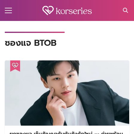
Skip
to
content
Search
for:
MA
ซองแจ BTOB
ES
CT
EL
UTY
T
EW
US
ยุกซองแจ เซ็นสัญญากับต้นสังกัดใหม่ ⋯ ค่ายพร้อม