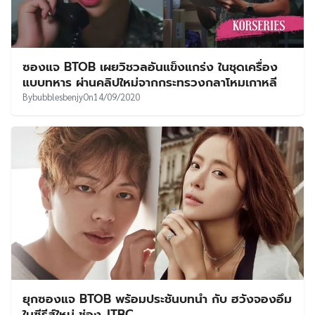
ซองแจ BTOB เผยวิชวลอันแข็งแกร่ง ในชุดเครื่อง
แบบทหาร ผ่านคลิปใหม่จากกระทรวงกลาโหมเกาหลี
By
bubblesbenjy
On
14/09/2020
ยุกซองแจ BTOB พร้อมประชันบทนำ กับ ฮวังจองอึม
ในซีรีส์ใหม่ ช่อง JTBC