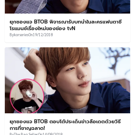
ยุกซองแจ BTOB พิจารณารับบทนำในละครแฟนตาซี
โรแมนซ์เรื่องใหม่ของช่อง tvN
By
korseries
On
19/12/2018
ยุกซองแจ BTOB ตอบโต้ประเด็นข่าวลือเดตด้วยวิธี
การที่ชาญฉลาด!
By
The Bag Seller
On
14/08/2018