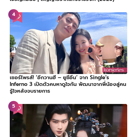
เซอร์ไพรส์! ‘อีกวานฮี – ยูชีอึน’ จาก Single’s
Inferno 3 เปิดตัวคบหาดูใจกัน พัฒนาจากพี่น้องสู่คน
รู้ใจหลังจบรายการ