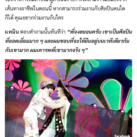
เส้นทางอาชีพในตอนนี้ หากสามารถร่วมงานกับศิลปินคนใด
ก็ได้ คุณอยากร่วมงานกับใคร
แทมิน
ตอบคำถามนั้นทันทีว่า
“พี่จงฮยอนครับ เขาเป็นศิลปิน
ที่ยอดเยี่ยมมาก ๆ และผมชอบที่จะได้ยืนอยู่บนเวทีเดียวกัน
กับเขามาก ผมเคารพพี่เขามากจริง ๆ”