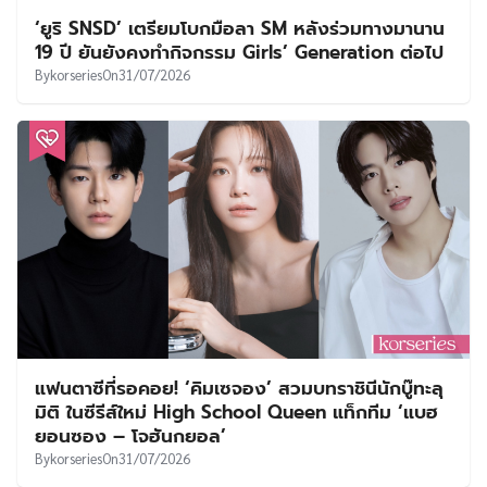
‘ยูริ SNSD’ เตรียมโบกมือลา SM หลังร่วมทางมานาน
19 ปี ยันยังคงทำกิจกรรม Girls’ Generation ต่อไป
By
korseries
On
31/07/2026
แฟนตาซีที่รอคอย! ‘คิมเซจอง’ สวมบทราชินีนักบู๊ทะลุ
มิติ ในซีรีส์ใหม่ High School Queen แท็กทีม ‘แบฮ
ยอนซอง – โจฮันกยอล’
By
korseries
On
31/07/2026