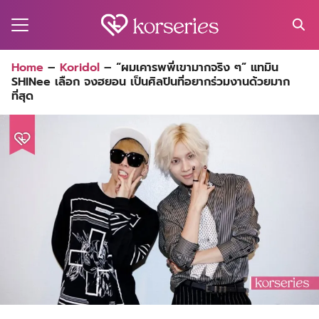
Skip
to
content
Search
Home
–
Koridol
–
“ผมเคารพพี่เขามากจริง ๆ” แทมิน
for:
SHINee เลือก จงฮยอน เป็นศิลปินที่อยากร่วมงานด้วยมาก
MA
ที่สุด
ES
CT
EL
UTY
T
EW
US