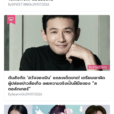
By
SVVEET KIM
On
29/07/2026
ต้นสังกัด ‘ฮวังจองมิน’ แถลงเด็ดขาด! เตรียมเอาผิด
ผู้ปล่อยข่าวลือเท็จ เผยความจริงเป็นฝีมือของ “ส
ตอล์กเกอร์”
By
Swarm
On
29/07/2026