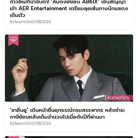
ก้าวใหม่ที่น่าจับตา! ‘คิมดงฮยอน AB6IX’ เซ็นสัญญา
เข้า AER Entertainment เตรียมลุยเส้นทางนักแสดง
เต็มตัว
By
Swarm
On
03/08/2026
‘ชาอึนอู’ เดินหน้ายื่นอุทธรณ์กรมสรรพากร หลังชำระ
ภาษีย้อนหลังเต็มจำนวนไปเมื่อต้นปีที่ผ่านมา
By
Swarm
On
02/08/2026