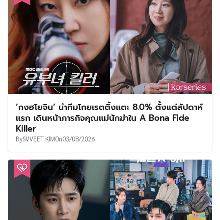
‘กงฮโยจิน’ นำทีมโกยเรตติ้งแตะ 8.0% ตั้งแต่สัปดาห์
แรก เดินหน้าภารกิจคุณแม่นักฆ่าใน A Bona Fide
Killer
By
SVVEET KIM
On
03/08/2026