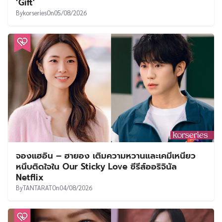
‘Gift’
By
korseries
On
05/08/2026
จองแฮอิน – ฮายอง เติมความหวานและเคมีเหนียว
หนึบติดใจใน Our Sticky Love ซีรีส์ออริจินัล
Netflix
By
TANTARAT
On
04/08/2026