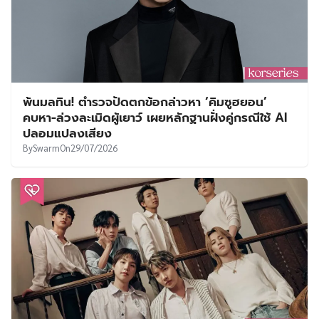
พ้นมลทิน! ตำรวจปัดตกข้อกล่าวหา ‘คิมซูฮยอน’
คบหา-ล่วงละเมิดผู้เยาว์ เผยหลักฐานฝั่งคู่กรณีใช้ AI
ปลอมแปลงเสียง
By
Swarm
On
29/07/2026