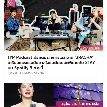
JYP Podcast ประเดิมรายการแรกจาก ‘3RACHA’
เตรียมแชร์แรงบันดาลใจและโมเมนต์พิเศษกับ STAY
บน Spotify 3 ส.ค.นี้
By
SVVEET KIM
On
02/08/2026