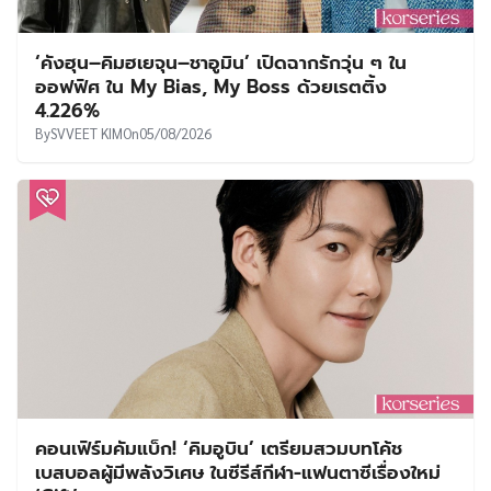
‘คังฮุน–คิมฮเยจุน–ชาอูมิน’ เปิดฉากรักวุ่น ๆ ใน
ออฟฟิศ ใน My Bias, My Boss ด้วยเรตติ้ง
4.226%
By
SVVEET KIM
On
05/08/2026
คอนเฟิร์มคัมแบ็ก! ‘คิมอูบิน’ เตรียมสวมบทโค้ช
เบสบอลผู้มีพลังวิเศษ ในซีรีส์กีฬา-แฟนตาซีเรื่องใหม่