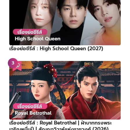
เรื่องย่อซีรีส์ : High School Queen (2027)
เรื่องย่อซีรีส์ : Royal Betrothal | ฝ่าบาททรงพระ
เจริญหมื่นปี | สัญญาวิวาห์แห่งราชวงศ์ (2026)