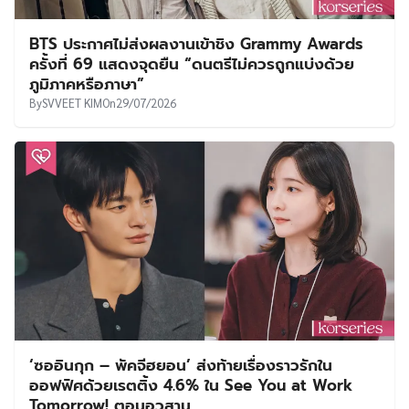
BTS ประกาศไม่ส่งผลงานเข้าชิง Grammy Awards
ครั้งที่ 69 แสดงจุดยืน “ดนตรีไม่ควรถูกแบ่งด้วย
ภูมิภาคหรือภาษา”
By
SVVEET KIM
On
29/07/2026
‘ซออินกุก – พัคจีฮยอน’ ส่งท้ายเรื่องราวรักใน
ออฟฟิศด้วยเรตติ้ง 4.6% ใน See You at Work
Tomorrow! ตอนอวสาน