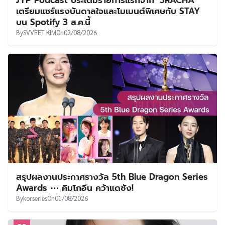
เตรียมแชร์แรงบันดาลใจและโมเมนต์พิเศษกับ STAY
บน Spotify 3 ส.ค.นี้
By
SVVEET KIM
On
02/08/2026
สรุปผลงานประกาศรางวัล 5th Blue Dragon Series
Awards ⋯ คิมโกอึน คว้าแดซัง!
By
korseries
On
01/08/2026