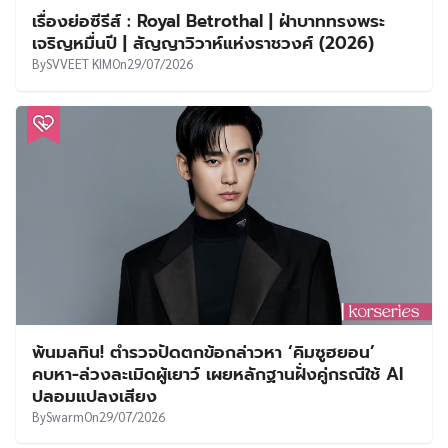
เรื่องย่อซีรีส์ : Royal Betrothal | ฝ่าบาททรงพระ
เจริญหมื่นปี | สัญญาวิวาห์แห่งราชวงศ์ (2026)
By
SVVEET KIM
On
29/07/2026
พ้นมลทิน! ตำรวจปัดตกข้อกล่าวหา ‘คิมซูฮยอน’
คบหา-ล่วงละเมิดผู้เยาว์ เผยหลักฐานฝั่งคู่กรณีใช้ AI
ปลอมแปลงเสียง
By
Swarm
On
29/07/2026