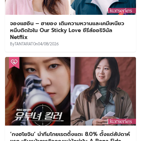
จองแฮอิน – ฮายอง เติมความหวานและเคมีเหนียว
หนึบติดใจใน Our Sticky Love ซีรีส์ออริจินัล
Netflix
By
TANTARAT
On
04/08/2026
‘กงฮโยจิน’ นำทีมโกยเรตติ้งแตะ 8.0% ตั้งแต่สัปดาห์