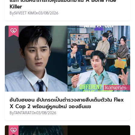
แรก เดินหน้าภารกิจคุณแม่นักฆ่าใน A Bona Fide
Killer
By
SVVEET KIM
On
03/08/2026
อันโบฮยอน อัปเกรดเป็นตำรวจสายสืบเต็มตัวใน Flex
X Cop 2 พร้อมคู่หูคนใหม่ จองอึนแช
By
TANTARAT
On
03/08/2026