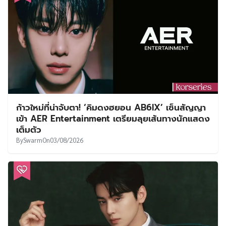
ก้าวใหม่ที่น่าจับตา! ‘คิมดงฮยอน AB6IX’ เซ็นสัญญา
เข้า AER Entertainment เตรียมลุยเส้นทางนักแสดง
เต็มตัว
By
Swarm
On
03/08/2026