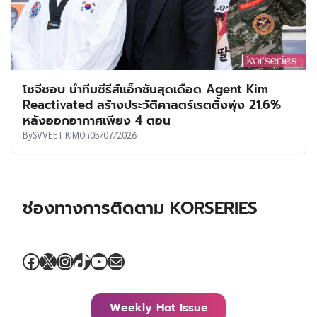
โซจีซอบ นำทีมซีรีส์แอ็กชันสุดเดือด Agent Kim
Reactivated สร้างประวัติศาสตร์เรตติ้งพุ่ง 21.6%
หลังออกอากาศเพียง 4 ตอน
By
SVVEET KIM
On
05/07/2026
ช่องทางการติดตาม KORSERIES
Facebook
X
Instagram
TikTok
YouTube
Mail
Weekly Hot Issue