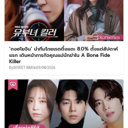
‘กงฮโยจิน’ นำทีมโกยเรตติ้งแตะ 8.0% ตั้งแต่สัปดาห์
แรก เดินหน้าภารกิจคุณแม่นักฆ่าใน A Bona Fide
Killer
By
SVVEET KIM
On
03/08/2026