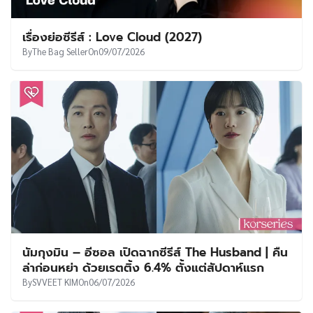
เรื่องย่อซีรีส์ : Love Cloud (2027)
By
The Bag Seller
On
09/07/2026
นัมกุงมิน – อีซอล เปิดฉากซีรีส์ The Husband | คืน
ล่าก่อนหย่า ด้วยเรตติ้ง 6.4% ตั้งแต่สัปดาห์แรก
By
SVVEET KIM
On
06/07/2026