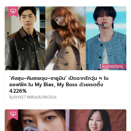
‘คังฮุน–คิมฮเยจุน–ชาอูมิน’ เปิดฉากรักวุ่น ๆ ใน
ออฟฟิศ ใน My Bias, My Boss ด้วยเรตติ้ง
4.226%
By
SVVEET KIM
On
05/08/2026