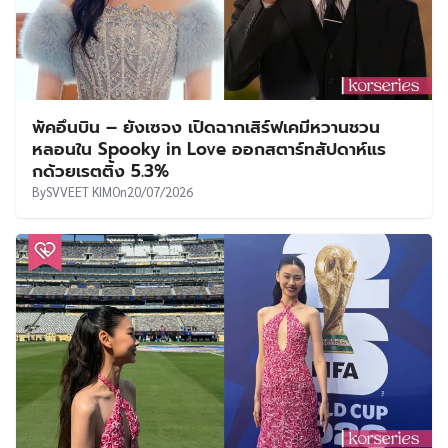
พัคอึนบิน – ยังเซจง เปิดฉากเสิร์ฟเคมีหวานชวน
หลอนใน Spooky in Love ออกสตาร์ทสัปดาห์แร
กด้วยเรตติ้ง 5.3%
By
SVVEET KIM
On
20/07/2026