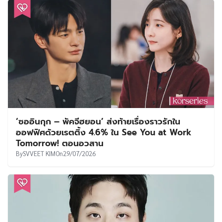
‘ซออินกุก – พัคจีฮยอน’ ส่งท้ายเรื่องราวรักใน
ออฟฟิศด้วยเรตติ้ง 4.6% ใน See You at Work
Tomorrow! ตอนอวสาน
By
SVVEET KIM
On
29/07/2026