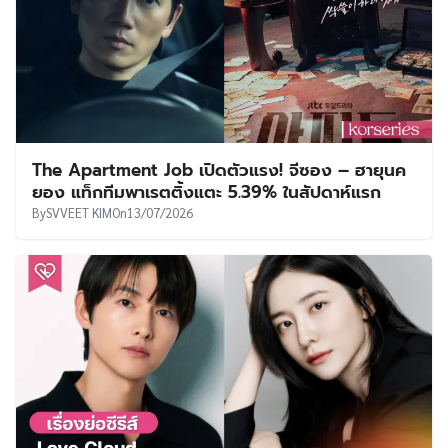
The Apartment Job เปิดตัวแรง! จีซอง – ฮายุนค
ยอง แท็กทีมพาเรตติ้งแตะ 5.39% ในสัปดาห์แรก
By
SVVEET KIM
On
13/07/2026