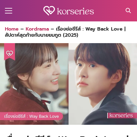
Skip
to
content
Search
Home
–
Kordrama
–
เรื่องย่อซีรีส์ : Way Back Love |
for:
สัปดาห์สุดท้ายกับนายยมทูต (2025)
MA
ES
CT
EL
UTY
T
EW
US