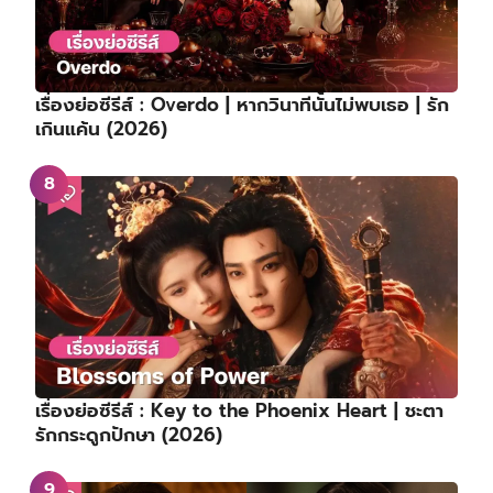
หยาง (2026)
TOP30 อันดับสมาชิกเกิร์ลกรุ๊ป K-POP ประจำเดือน
กรกฎาคม 2026 ⋯ วอนอี RESCENE ครองบัลลังก์
อันดับ 1 ได้สำเร็จ