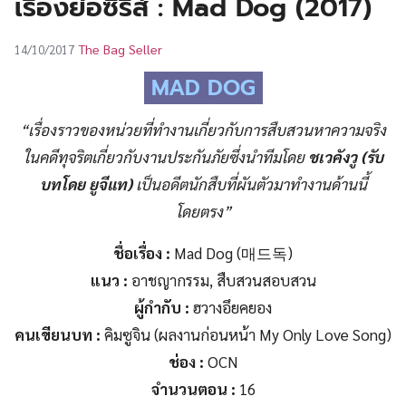
เรื่องย่อซีรีส์ : Mad Dog (2017)
UT
The Bag Seller
14/10/2017
MAD DOG
“เรื่องราวของหน่วยที่ทำงานเกี่ยวกับการสืบสวนหาความจริง
ในคดีทุจริตเกี่ยวกับงานประกันภัยซึ่งนำทีมโดย
ชเวคังวู (รับ
บทโดย ยูจีแท)
เป็นอดีตนักสืบที่ผันตัวมาทำงานด้านนี้
โดยตรง”
ชื่อเรื่อง :
Mad Dog
(매드독)
แนว :
อาชญากรรม, สืบสวนสอบสวน
ผู้กำกับ :
ฮวางอึยคยอง
คนเขียนบท :
คิมซูจิน (ผลงานก่อนหน้า My Only Love Song)
ช่อง :
OCN
จำนวนตอน :
16