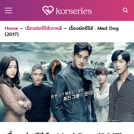
Skip
to
content
Search
Home
–
เรื่องย่อซีรีส์เกาหลี
–
เรื่องย่อซีรีส์ : Mad Dog
for:
(2017)
MA
ES
CT
EL
UTY
T
EW
US