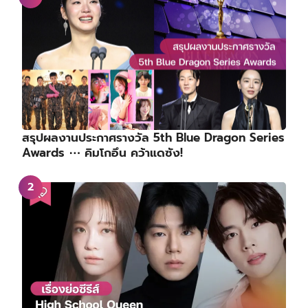
เรื่องย่อซีรีส์ : FULLCOUNT (2027)
By
The Bag Seller
On
23/04/2026
ช่องทางการติดตาม KORSERIES
Facebook
X
Instagram
TikTok
YouTube
Mail
Weekly Hot Issue