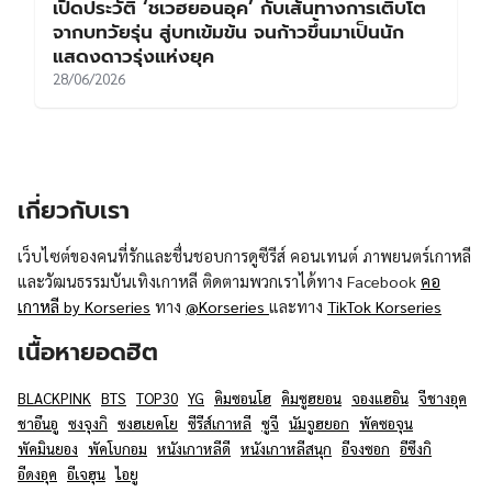
เปิดประวัติ ‘RESCENE’ จากเกิร์ลกรุ๊ปค่ายเล็ก สู่
ไวรัล “Geoje Yaho!” ที่พาเพลงของพวกเธอ
กลับมาครองใจแฟน K-POP
18/07/2026