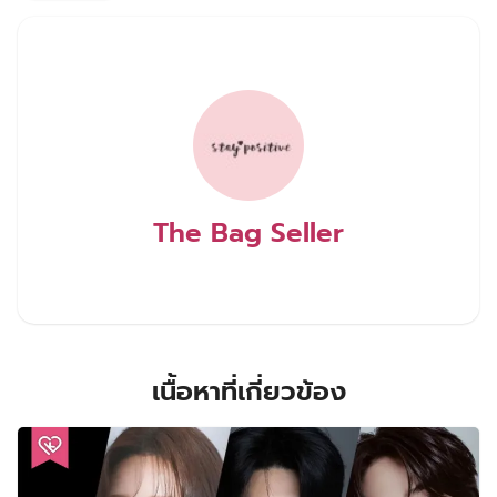
Mad Dog
ยูจีแท
รยูฮวายอง
อูโดฮวาน