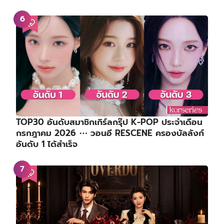
เซอร์ไพรส์! ‘อีกวานฮี – ยูชีอึน’ จาก Single’s
Inferno 3 เปิดตัวคบหาดูใจกัน พัฒนาจากพี่น้องสู่คน
รู้ใจหลังจบรายการ
เรื่องย่อซีรีส์ : Princess Zhaoyang | องค์หญิงเจา