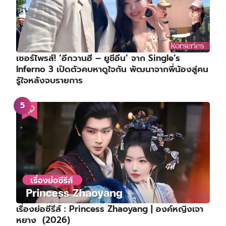
เรื่องย่อซีรีส์ : High School Queen (2027)
เรื่องย่อซีรีส์ : Royal Betrothal | ฝ่าบาททรงพระ
เจริญหมื่นปี | สัญญาวิวาห์แห่งราชวงศ์ (2026)