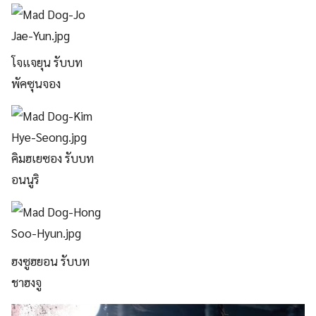
โจแจยุน รับบท
พัคซุนจอง
คิมฮเยซอง รับบท
อนนูริ
ฮงซูฮยอน รับบท
ชาฮงจู