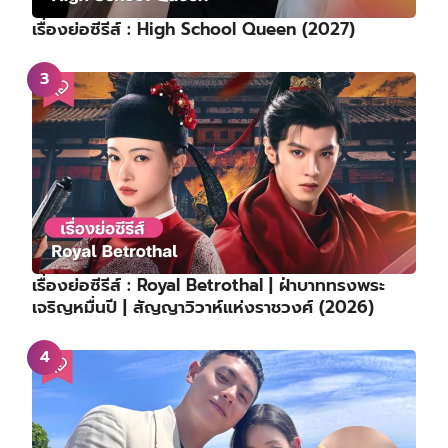
สรุปผลงานประกาศรางวัล 5th Blue Dragon Series
Awards ⋯ คิมโกอึน คว้าแดซัง!