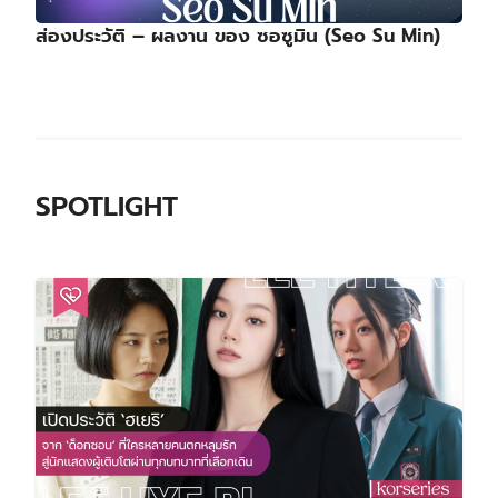
ร้านลับนักฆ่าเปิดทำการอีกครั้ง! อีดงอุค – คิมฮเยจุน
นำทัพเปิดศึกล้างแค้นใน A Shop for Killers 2