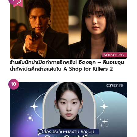
เรื่องย่อซีรีส์ : Overdo | หากวินาทีนั้นไม่พบเธอ | รัก
เกินแค้น (2026)
เรื่องย่อซีรีส์ : Key to the Phoenix Heart | ชะตา
รักกระดูกปักษา (2026)