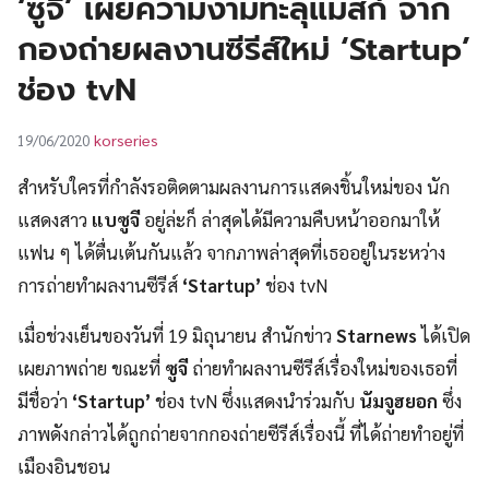
‘ซูจี’ เผยความงามทะลุแมสก์ จาก
UT
กองถ่ายผลงานซีรีส์ใหม่ ‘Startup’
ช่อง tvN
korseries
19/06/2020
สำหรับใครที่กำลังรอติดตามผลงานการแสดงชิ้นใหม่ของ นัก
แสดงสาว
แบซูจี
อยู่ล่ะก็ ล่าสุดได้มีความคืบหน้าออกมาให้
แฟน ๆ ได้ตื่นเต้นกันแล้ว จากภาพล่าสุดที่เธออยู่ในระหว่าง
การถ่ายทำผลงานซีรีส์
‘Startup’
ช่อง tvN
เมื่อช่วงเย็นของวันที่ 19 มิถุนายน สำนักข่าว
Starnews
ได้เปิด
เผยภาพถ่าย ขณะที่
ซูจี
ถ่ายทำผลงานซีรีส์เรื่องใหม่ของเธอที่
มีชื่อว่า
‘Startup’
ช่อง tvN ซึ่งแสดงนำร่วมกับ
นัมจูฮยอก
ซึ่ง
ภาพดังกล่าวได้ถูกถ่ายจากกองถ่ายซีรีส์เรื่องนี้ ที่ได้ถ่ายทำอยู่ที่
เมืองอินชอน