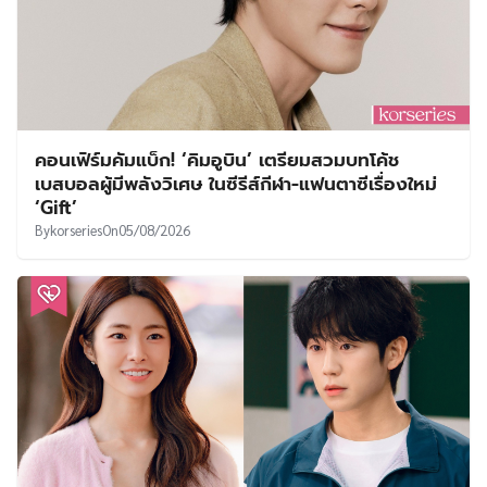
คอนเฟิร์มคัมแบ็ก! ‘คิมอูบิน’ เตรียมสวมบทโค้ช
เบสบอลผู้มีพลังวิเศษ ในซีรีส์กีฬา-แฟนตาซีเรื่องใหม่
‘Gift’
By
korseries
On
05/08/2026