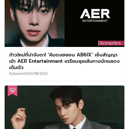
ก้าวใหม่ที่น่าจับตา! ‘คิมดงฮยอน AB6IX’ เซ็นสัญญา
เข้า AER Entertainment เตรียมลุยเส้นทางนักแสดง
เต็มตัว
By
Swarm
On
03/08/2026