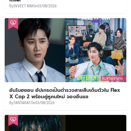
By
SVVEET KIM
On
03/08/2026
อันโบฮยอน อัปเกรดเป็นตำรวจสายสืบเต็มตัวใน Flex
X Cop 2 พร้อมคู่หูคนใหม่ จองอึนแช
By
TANTARAT
On
03/08/2026