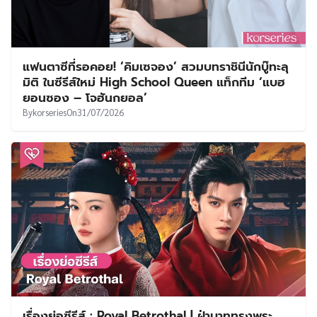
แฟนตาซีที่รอคอย! ‘คิมเซจอง’ สวมบทราชินีนักบู๊ทะลุ
มิติ ในซีรีส์ใหม่ High School Queen แท็กทีม ‘แบฮ
ยอนซอง – โจฮันกยอล’
By
korseries
On
31/07/2026
เรื่องย่อซีรีส์ : Royal Betrothal | ฝ่าบาททรงพระ