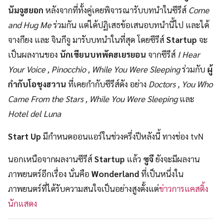
นัมจูฮยอก
หลังจากที่ทั้งคู่เคยพิจารณารับบทนำในซีรีส์
Come
and Hug Me
ร่วมกัน แต่ได้ปฏิเสธข้อเสนอบทนำนี้ไป และได้
จางกียง และ จินกีจู มารับบทนำในที่สุด โดยซีรีส์
Startup
จะ
เป็นผลงานของ
นักเขียนบทพัคฮเยรยอน
จากซีรีส์
I Hear
Your Voice , Pinocchio , While You Were Sleeping
ร่วมกับ
ผู้
กำกับโอชุงฮวาน
ที่เคยกำกับซีรีส์ดัง อย่าง
Doctors , You Who
Came From the Stars , While You Were Sleeping
และ
Hotel del Luna
Start Up
มีกำหนดออนแอร์ในช่วงครึ่งปีหลังนี้ ทางช่อง tvN
นอกเหนือจากผลงานซีรีส์
Startup
แล้ว
ซูจี
ยังจะมีผลงาน
ภาพยนตร์อีกเรื่อง นั่นคือ
Wonderland
ที่เป็นหนึ่งใน
ภาพยนตร์ที่ได้รับความสนใจเป็นอย่างสูงตั้งแต่
ข่าวการแคสติ้ง
นักแสดง