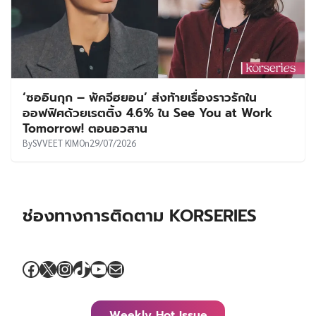
‘ซออินกุก – พัคจีฮยอน’ ส่งท้ายเรื่องราวรักใน
ออฟฟิศด้วยเรตติ้ง 4.6% ใน See You at Work
Tomorrow! ตอนอวสาน
By
SVVEET KIM
On
29/07/2026
ช่องทางการติดตาม KORSERIES
Facebook
X
Instagram
TikTok
YouTube
Mail
Weekly Hot Issue