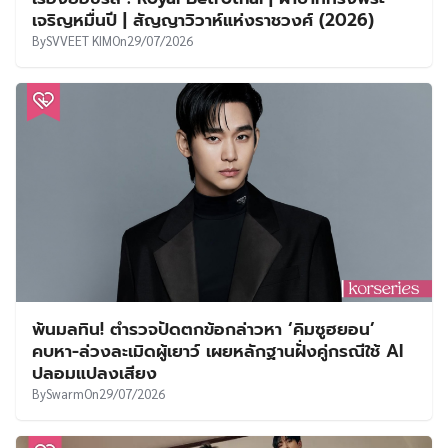
เจริญหมื่นปี | สัญญาวิวาห์แห่งราชวงศ์ (2026)
By
SVVEET KIM
On
29/07/2026
พ้นมลทิน! ตำรวจปัดตกข้อกล่าวหา ‘คิมซูฮยอน’
คบหา-ล่วงละเมิดผู้เยาว์ เผยหลักฐานฝั่งคู่กรณีใช้ AI
ปลอมแปลงเสียง
By
Swarm
On
29/07/2026