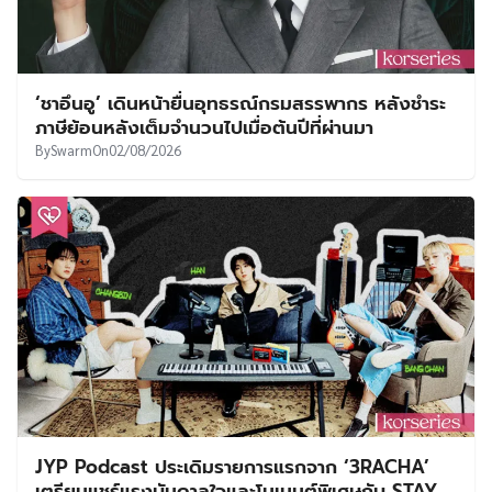
‘ชาอึนอู’ เดินหน้ายื่นอุทธรณ์กรมสรรพากร หลังชำระ
ภาษีย้อนหลังเต็มจำนวนไปเมื่อต้นปีที่ผ่านมา
By
Swarm
On
02/08/2026
JYP Podcast ประเดิมรายการแรกจาก ‘3RACHA’
เตรียมแชร์แรงบันดาลใจและโมเมนต์พิเศษกับ STAY