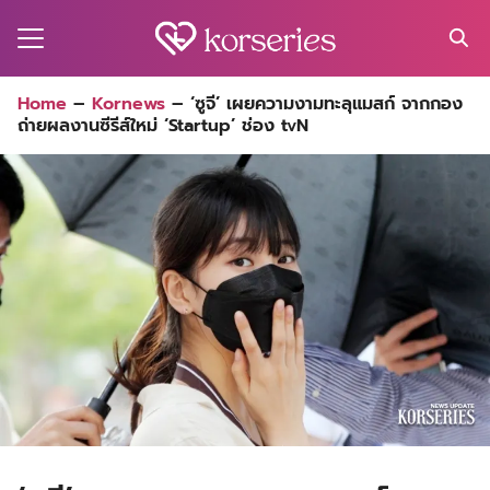
Skip
to
content
Search
Home
–
Kornews
–
‘ซูจี’ เผยความงามทะลุแมสก์ จากกอง
for:
ถ่ายผลงานซีรีส์ใหม่ ‘Startup’ ช่อง tvN
MA
ES
CT
EL
UTY
T
EW
US