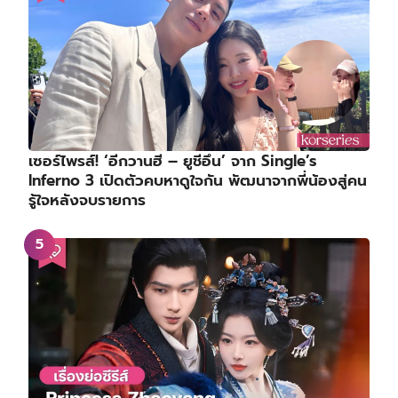
เซอร์ไพรส์! ‘อีกวานฮี – ยูชีอึน’ จาก Single’s
Inferno 3 เปิดตัวคบหาดูใจกัน พัฒนาจากพี่น้องสู่คน
รู้ใจหลังจบรายการ