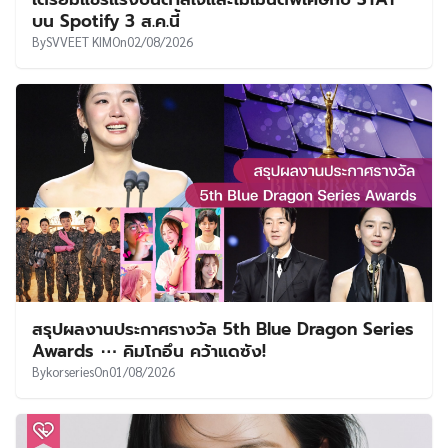
บน Spotify 3 ส.ค.นี้
By
SVVEET KIM
On
02/08/2026
สรุปผลงานประกาศรางวัล 5th Blue Dragon Series
Awards ⋯ คิมโกอึน คว้าแดซัง!
By
korseries
On
01/08/2026