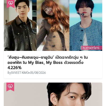
‘คังฮุน–คิมฮเยจุน–ชาอูมิน’ เปิดฉากรักวุ่น ๆ ใน
ออฟฟิศ ใน My Bias, My Boss ด้วยเรตติ้ง
4.226%
By
SVVEET KIM
On
05/08/2026