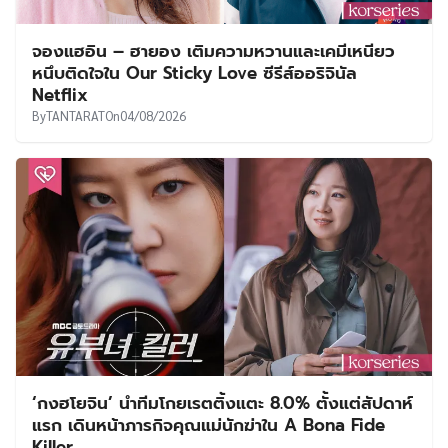
จองแฮอิน – ฮายอง เติมความหวานและเคมีเหนียว
หนึบติดใจใน Our Sticky Love ซีรีส์ออริจินัล
Netflix
By
TANTARAT
On
04/08/2026
‘กงฮโยจิน’ นำทีมโกยเรตติ้งแตะ 8.0% ตั้งแต่สัปดาห์
แรก เดินหน้าภารกิจคุณแม่นักฆ่าใน A Bona Fide
Killer