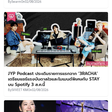
By
Swarm
On
02/08/2026
JYP Podcast ประเดิมรายการแรกจาก ‘3RACHA’
เตรียมแชร์แรงบันดาลใจและโมเมนต์พิเศษกับ STAY
บน Spotify 3 ส.ค.นี้
By
SVVEET KIM
On
02/08/2026