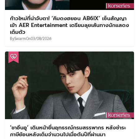
ก้าวใหม่ที่น่าจับตา! ‘คิมดงฮยอน AB6IX’ เซ็นสัญญา
เข้า AER Entertainment เตรียมลุยเส้นทางนักแสดง
เต็มตัว
By
Swarm
On
03/08/2026
‘ชาอึนอู’ เดินหน้ายื่นอุทธรณ์กรมสรรพากร หลังชำระ
ภาษีย้อนหลังเต็มจำนวนไปเมื่อต้นปีที่ผ่านมา