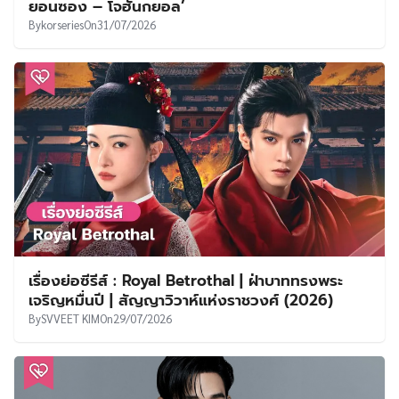
ยอนซอง – โจฮันกยอล’
By
korseries
On
31/07/2026
เรื่องย่อซีรีส์ : Royal Betrothal | ฝ่าบาททรงพระ
เจริญหมื่นปี | สัญญาวิวาห์แห่งราชวงศ์ (2026)
By
SVVEET KIM
On
29/07/2026