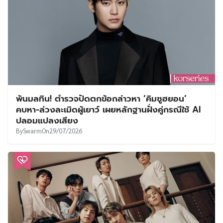
พ้นมลทิน! ตำรวจปัดตกข้อกล่าวหา ‘คิมซูฮยอน’
คบหา-ล่วงละเมิดผู้เยาว์ เผยหลักฐานฝั่งคู่กรณีใช้ AI
ปลอมแปลงเสียง
By
Swarm
On
29/07/2026