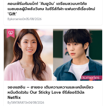
คอนเฟิร์มคัมแบ็ก! ‘คิมอูบิน’ เตรียมสวมบทโค้ช
เบสบอลผู้มีพลังวิเศษ ในซีรีส์กีฬา-แฟนตาซีเรื่องใหม่
‘Gift’
By
korseries
On
05/08/2026
จองแฮอิน – ฮายอง เติมความหวานและเคมีเหนียว
หนึบติดใจใน Our Sticky Love ซีรีส์ออริจินัล
Netflix
By
TANTARAT
On
04/08/2026