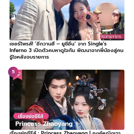
เซอร์ไพรส์! ‘อีกวานฮี – ยูชีอึน’ จาก Single’s
Inferno 3 เปิดตัวคบหาดูใจกัน พัฒนาจากพี่น้องสู่คน
รู้ใจหลังจบรายการ
เรื่องย่อซีรีส์ : Princess Zhaoyang | องค์หญิงเจา