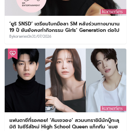
‘ยูริ SNSD’ เตรียมโบกมือลา SM หลังร่วมทางมานาน
19 ปี ยันยังคงทำกิจกรรม Girls’ Generation ต่อไป
By
korseries
On
31/07/2026
แฟนตาซีที่รอคอย! ‘คิมเซจอง’ สวมบทราชินีนักบู๊ทะลุ
มิติ ในซีรีส์ใหม่ High School Queen แท็กทีม ‘แบฮ