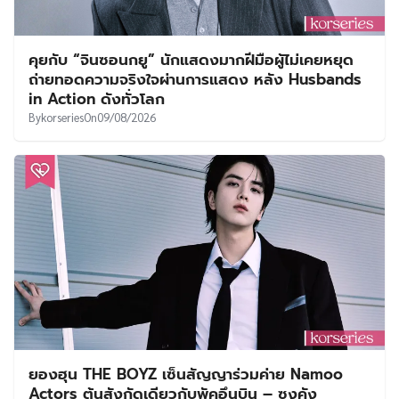
คุยกับ “จินซอนกยู” นักแสดงมากฝีมือผู้ไม่เคยหยุด
ถ่ายทอดความจริงใจผ่านการแสดง หลัง Husbands
in Action ดังทั่วโลก
By
korseries
On
09/08/2026
ยองฮุน THE BOYZ เซ็นสัญญาร่วมค่าย Namoo
Actors ต้นสังกัดเดียวกับพัคอึนบิน – ซงคัง