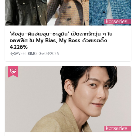
‘คังฮุน–คิมฮเยจุน–ชาอูมิน’ เปิดฉากรักวุ่น ๆ ใน
ออฟฟิศ ใน My Bias, My Boss ด้วยเรตติ้ง
4.226%
By
SVVEET KIM
On
05/08/2026