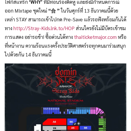
โฟกัสแทร็ก
‘WHY’
ที่มีท่อนร้องติดหู และยังมีกำหนดการณ์
ออก Mixtape ชุดใหม่
“合 ”
ในวันศุกร์ที่ 13 ธันวาคมนี้ด้วย
เหล่า STAY สามารถเข้าไปกด Pre-Save แล้วรอฟังพร้อมกันได้
ทาง
http://Stray-Kids.lnk.to/HOP
ส่วนใครยังไม่มีบัตรเข้าชม
การแสดง อย่ารอช้า! ซื้อด่วนได้ทาง
thaiticketmajor.com
หรือ
ที่หน้างาน ความร้อนแรงครั้งประวัติศาสตร์รอทุกคนมาร่วมสนุก
ไปด้วยกัน 14 ธันวาคมนี้