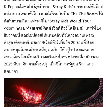
K-Pop จะได้ชมโชว์สุดปังจาก
‘Stray Kids’
บอยแบนด์ตัวท็อป
แห่งวงการเพลงทั่วโลก และได้ร่วมกันร้อง
Chk Chk Boom
ให้
ดังลั่นสนามกีฬาแห่งชาติใน
‘
Stray Kids World Tour
<dominATE>’ (สเตรย์ คิดส์ เวิลด์ทัวร์ โดมิเนต)
เสาร์ที่ 14
ธันวาคมนี้ และไม่ปล่อยให้แฟนคลับทั่วโลกรอนานเพราะ
ล่าสุด เด็กหลงยังประกาศเวิลด์ทัวร์เพิ่มอีก 20 รอบทั่วโลก
ครอบคลุมทั้งอเมริกาเหนือ, อเมริกาใต้, ยุโรป และสหราช
อาณาจักร โดยฝั่งอเมริกาจะเริ่มต้นในช่วงปลายเดือนมีนาคม
2025 ที่บราซิล ตามด้วยเปรู, เม็กซิโก, สหรัฐอเมริกา และ
แคนาดา