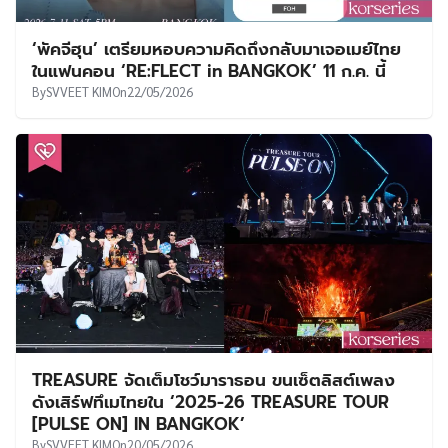
‘พัคจีฮุน’ เตรียมหอบความคิดถึงกลับมาเจอเมย์ไทย
ในแฟนคอน ‘RE:FLECT in BANGKOK’ 11 ก.ค. นี้
By
SVVEET KIM
On
22/05/2026
TREASURE จัดเต็มโชว์มาราธอน ขนเซ็ตลิสต์เพลง
ดังเสิร์ฟทึเมไทยใน ‘2025-26 TREASURE TOUR
[PULSE ON] IN BANGKOK’
By
SVVEET KIM
On
20/05/2026