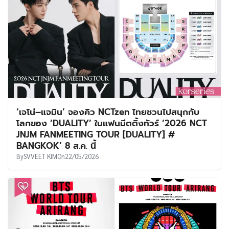
‘เจโน่–แจมิน’ จองคิว NCTzen ไทยชวนไปสนุกกับ
โลกของ ‘DUALITY’ ในแฟนมีตติ้งทัวร์ ‘2026 NCT
JNJM FANMEETING TOUR [DUALITY] #
BANGKOK’ 8 ส.ค. นี้
By
SVVEET KIM
On
22/05/2026