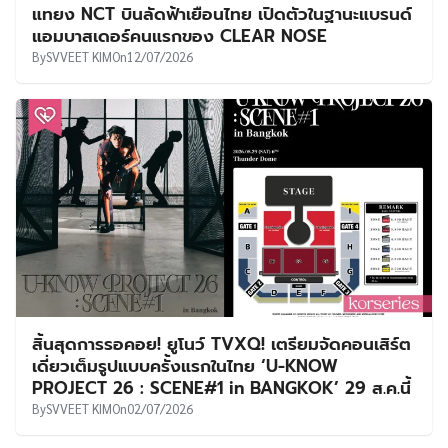
แทยง NCT บินลัดฟ้าเยือนไทย เปิดตัวในฐานะแบรนด์
แอมบาสเดอร์คนแรกของ CLEAR NOSE
By
SVVEET KIM
On
12/07/2026
สิ้นสุดการรอคอย! ยูโนว์ TVXQ! เตรียมจัดคอนเสิร์ต
เดี่ยวเต็มรูปแบบครั้งแรกในไทย ‘U-KNOW
PROJECT 26 : SCENE#1 in BANGKOK’ 29 ส.ค.นี้
By
SVVEET KIM
On
02/07/2026