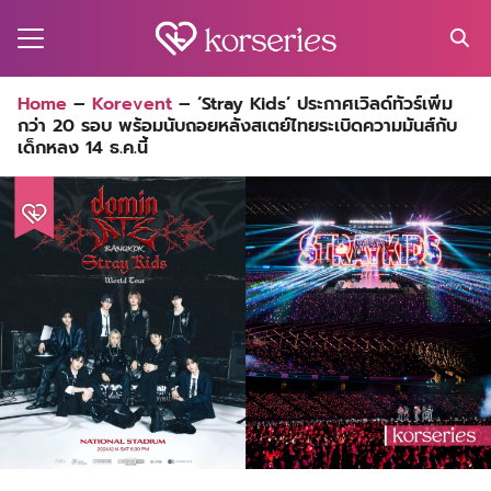
Skip
to
content
Search
Home
–
Korevent
–
‘Stray Kids’ ประกาศเวิลด์ทัวร์เพิ่ม
for:
กว่า 20 รอบ พร้อมนับถอยหลังสเตย์ไทยระเบิดความมันส์กับ
MA
เด็กหลง 14 ธ.ค.นี้
ES
CT
EL
UTY
T
EW
US