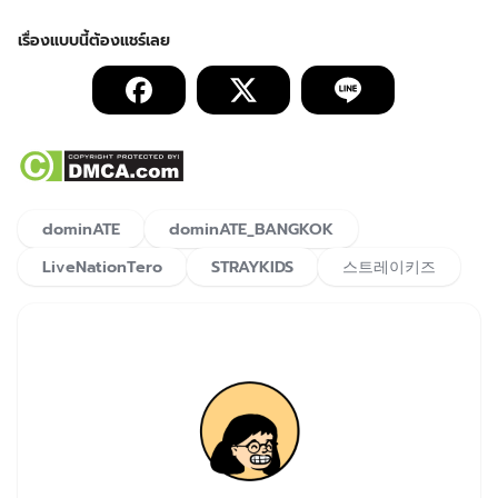
dominATE
dominATE_BANGKOK
LiveNationTero
STRAYKIDS
스트레이키즈