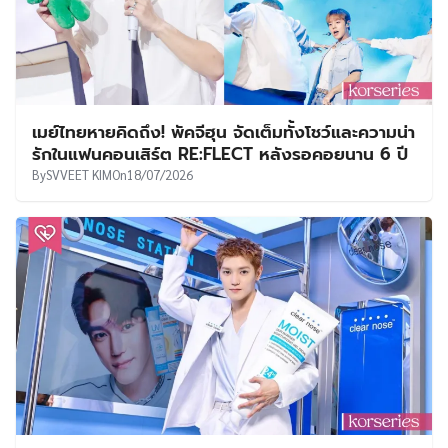
เมย์ไทยหายคิดถึง! พัคจีฮุน จัดเต็มทั้งโชว์และความน่า
รักในแฟนคอนเสิร์ต RE:FLECT หลังรอคอยนาน 6 ปี
By
SVVEET KIM
On
18/07/2026