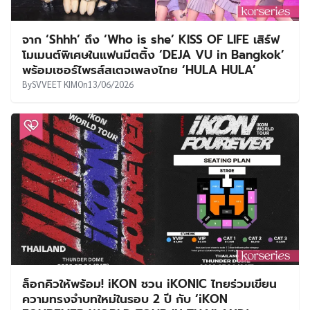
จาก ‘Shhh’ ถึง ‘Who is she’ KISS OF LIFE เสิร์ฟ
โมเมนต์พิเศษในแฟนมีตติ้ง ‘DEJA VU in Bangkok’
พร้อมเซอร์ไพรส์สเตจเพลงไทย ‘HULA HULA’
By
SVVEET KIM
On
13/06/2026
ล็อกคิวให้พร้อม! iKON ชวน iKONIC ไทยร่วมเขียน
ความทรงจำบทใหม่ในรอบ 2 ปี กับ ‘iKON