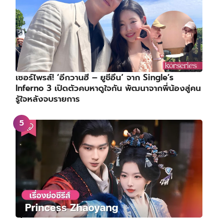
เซอร์ไพรส์! ‘อีกวานฮี – ยูชีอึน’ จาก Single’s
Inferno 3 เปิดตัวคบหาดูใจกัน พัฒนาจากพี่น้องสู่คน
รู้ใจหลังจบรายการ