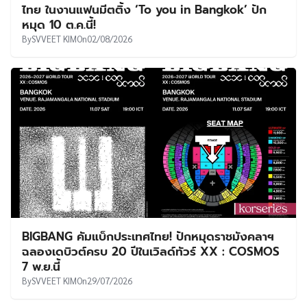
ไทย ในงานแฟนมีตติ้ง ‘To you in Bangkok’ ปัก
หมุด 10 ต.ค.นี้!
By
SVVEET KIM
On
02/08/2026
BIGBANG คัมแบ็กประเทศไทย! ปักหมุดราชมังคลาฯ
ฉลองเดบิวต์ครบ 20 ปีในเวิลด์ทัวร์ XX : COSMOS
7 พ.ย.นี้
By
SVVEET KIM
On
29/07/2026