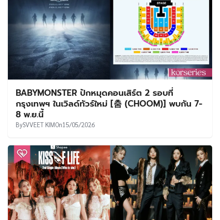
BABYMONSTER ปักหมุดคอนเสิร์ต 2 รอบที่
กรุงเทพฯ ในเวิลด์ทัวร์ใหม่ [춤 (CHOOM)] พบกัน 7-
8 พ.ย.นี้
By
SVVEET KIM
On
15/05/2026