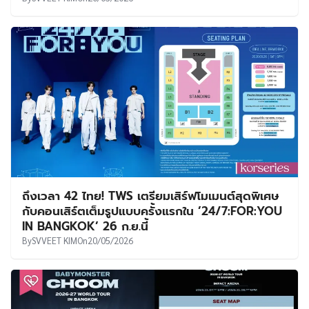
ถึงเวลา 42 ไทย! TWS เตรียมเสิร์ฟโมเมนต์สุดพิเศษ
กับคอนเสิร์ตเต็มรูปแบบครั้งแรกใน ’24/7:FOR:YOU
IN BANGKOK’ 26 ก.ย.นี้
By
SVVEET KIM
On
20/05/2026