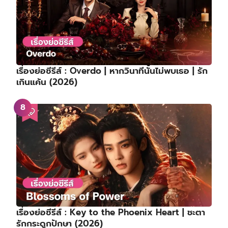
เรื่องย่อซีรีส์ : Overdo | หากวินาทีนั้นไม่พบเธอ | รัก
เกินแค้น (2026)
เรื่องย่อซีรีส์ : Key to the Phoenix Heart | ชะตา
รักกระดูกปักษา (2026)