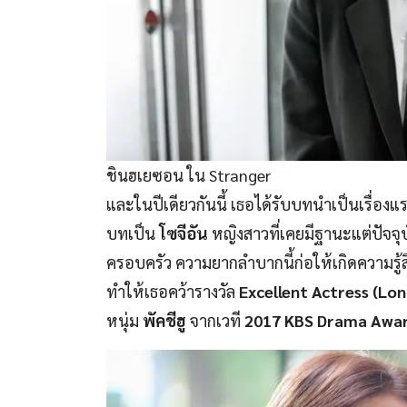
ชินฮเยซอน ใน Stranger
และในปีเดียวกันนี้ เธอได้รับบทนำเป็นเรื่อง
บทเป็น
โซจีอัน
หญิงสาวที่เคยมีฐานะแต่ปัจจ
ครอบครัว ความยากลำบากนี้ก่อให้เกิดความรู้ส
ทำให้เธอคว้ารางวัล
Excellent Actress (L
หนุ่ม
พัคชีฮู
จากเวที
2017 KBS Drama Awa