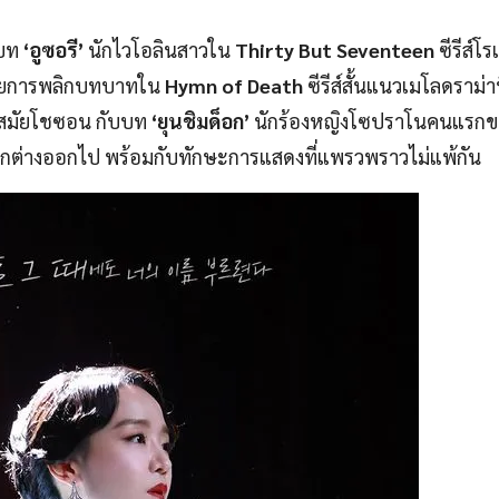
บบท
‘อูซอรี’
นักไวโอลินสาวใน
Thirty But Seventeen
ซีรีส์โร
อด้วยการพลิกบทบาทใน
Hymn of Death
ซีรีส์สั้นแนวเมโลดราม่าท
าในสมัยโชซอน กับบท
‘ยุนชิมด็อก’
นักร้องหญิงโซปราโนคนแรกข
ดูแตกต่างออกไป พร้อมกับทักษะการแสดงที่แพรวพราวไม่แพ้กัน