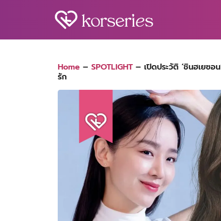
Skip
to
content
S
fo
Home
–
SPOTLIGHT
–
เปิดประวัติ ‘ชินฮเยซ
รัก