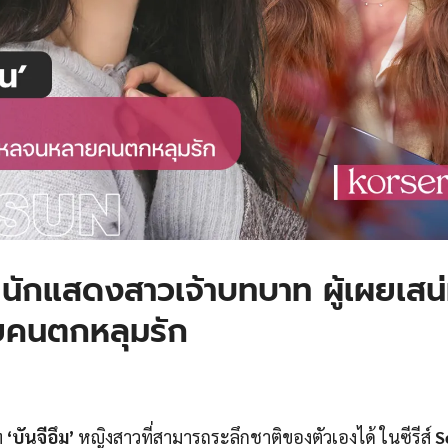
 นักแสดงสาวเจ้าบทบาท ผู้เผยเสน่
คนตกหลุมรัก
ท
‘บันจีอึม’
หญิงสาวที่สามารถระลึกชาติของตัวเองได้ ในซีรีส์
S