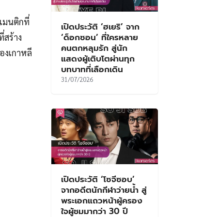
แมนติกที่
เปิดประวัติ ‘ฮเยริ’ จาก
‘ด็อกซอน’ ที่ใครหลาย
ี่สร้าง
คนตกหลุมรัก สู่นัก
องเกาหลี
แสดงผู้เติบโตผ่านทุก
บทบาทที่เลือกเดิน
31/07/2026
เปิดประวัติ ‘โซจีซอบ’
จากอดีตนักกีฬาว่ายน้ำ สู่
พระเอกแถวหน้าผู้ครอง
ใจผู้ชมมากว่า 30 ปี