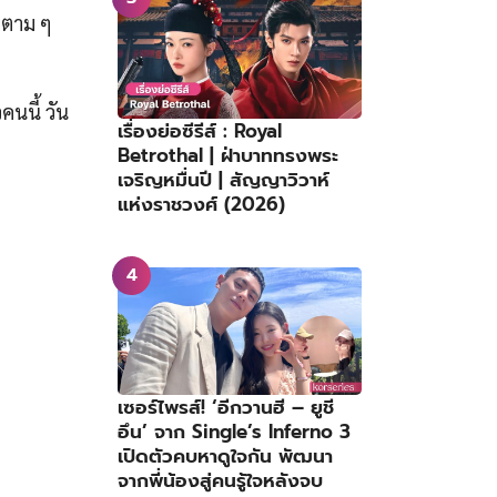
ปตาม ๆ
นนี้ วัน
เรื่องย่อซีรีส์ : Royal
Betrothal | ฝ่าบาททรงพระ
เจริญหมื่นปี | สัญญาวิวาห์
แห่งราชวงศ์ (2026)
เซอร์ไพรส์! ‘อีกวานฮี – ยูชี
อึน’ จาก Single’s Inferno 3
เปิดตัวคบหาดูใจกัน พัฒนา
จากพี่น้องสู่คนรู้ใจหลังจบ