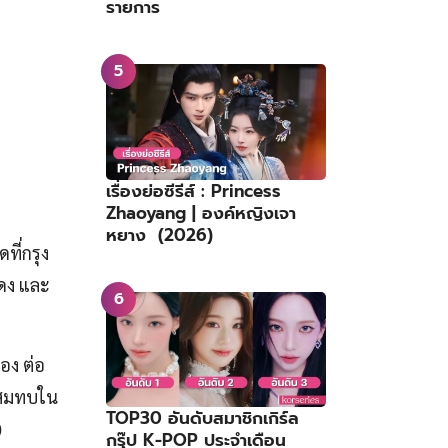
รายการ
เรื่องย่อซีรีส์ : Princess
Zhaoyang | องค์หญิงเจา
หยาง (2026)
ดที่กรุง
สดง และ
เอง ต่อ
ทสมทบใน
TOP30 อันดับสมาชิกเกิร์ล
)
กรุ๊ป K-POP ประจำเดือน