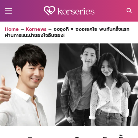
Skip
to
content
Search
Home
–
Kornews
–
ซงจุงกิ ♥ ซงฮเยคโย พบกันครั้งแรก
for:
ผ่านการแนะนำของโจอินซอง!
MA
ES
CT
EL
UTY
T
EW
US