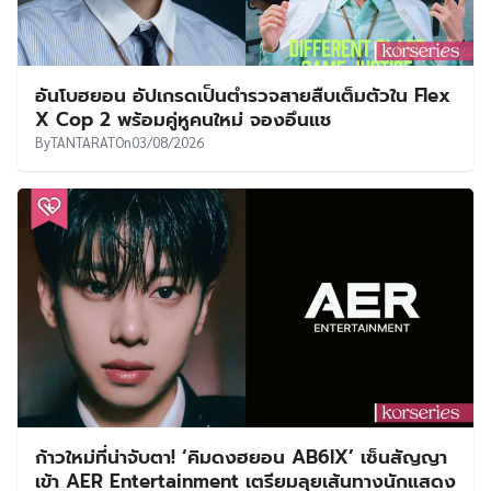
อันโบฮยอน อัปเกรดเป็นตำรวจสายสืบเต็มตัวใน Flex
X Cop 2 พร้อมคู่หูคนใหม่ จองอึนแช
By
TANTARAT
On
03/08/2026
ก้าวใหม่ที่น่าจับตา! ‘คิมดงฮยอน AB6IX’ เซ็นสัญญา
เข้า AER Entertainment เตรียมลุยเส้นทางนักแสดง