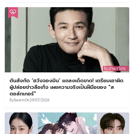
ต้นสังกัด ‘ฮวังจองมิน’ แถลงเด็ดขาด! เตรียมเอาผิด
ผู้ปล่อยข่าวลือเท็จ เผยความจริงเป็นฝีมือของ “ส
ตอล์กเกอร์”
By
Swarm
On
29/07/2026