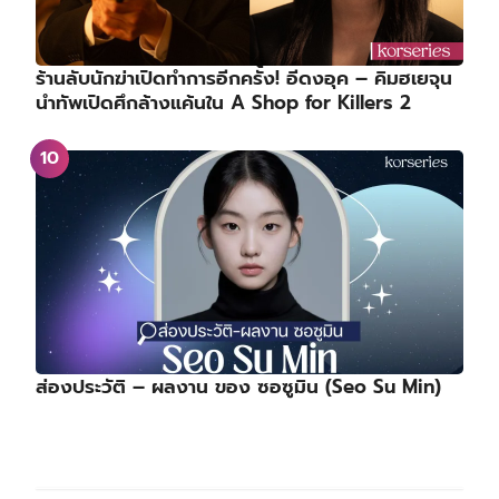
ร้านลับนักฆ่าเปิดทำการอีกครั้ง! อีดงอุค – คิมฮเยจุน
นำทัพเปิดศึกล้างแค้นใน A Shop for Killers 2
ส่องประวัติ – ผลงาน ของ ซอซูมิน (Seo Su Min)