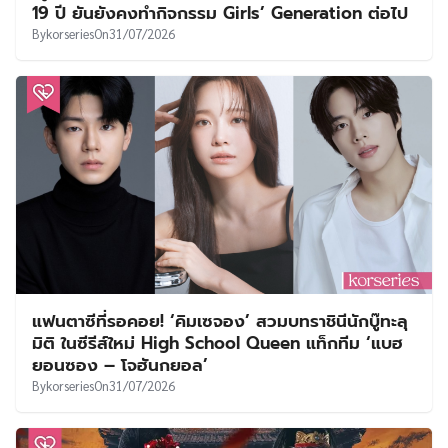
19 ปี ยันยังคงทำกิจกรรม Girls’ Generation ต่อไป
By
korseries
On
31/07/2026
แฟนตาซีที่รอคอย! ‘คิมเซจอง’ สวมบทราชินีนักบู๊ทะลุ
มิติ ในซีรีส์ใหม่ High School Queen แท็กทีม ‘แบฮ
ยอนซอง – โจฮันกยอล’
By
korseries
On
31/07/2026