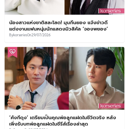
น้องสาวแห่งชาติสละโสด! มุนกึนยอง แจ้งข่าวดี
แต่งงานแฟนหนุ่มนักแสดงมิวสิคัล ‘จองพยอง’
By
korseries
On
29/07/2026
‘คังกีดุง’ เตรียมเป็นคุณพ่อลูกแฝดในชีวิตจริง หลัง
เพิ่งรับบทพ่อลูกแฝดในซีรีส์เรื่องล่าสุด