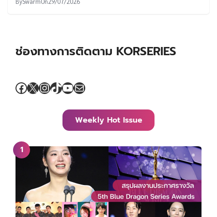
By
Swarm
On
29/07/2026
ช่องทางการติดตาม KORSERIES
Facebook
X
Instagram
TikTok
YouTube
Mail
Weekly Hot Issue