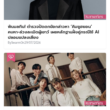
พ้นมลทิน! ตำรวจปัดตกข้อกล่าวหา ‘คิมซูฮยอน’
คบหา-ล่วงละเมิดผู้เยาว์ เผยหลักฐานฝั่งคู่กรณีใช้ AI
ปลอมแปลงเสียง
By
Swarm
On
29/07/2026