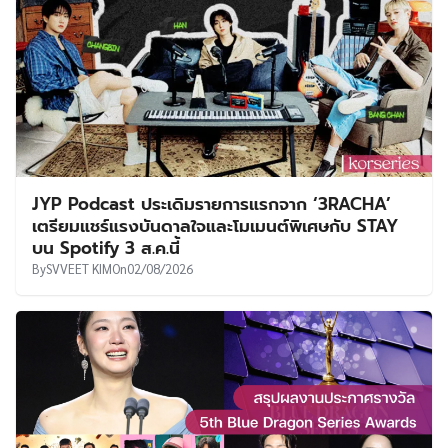
JYP Podcast ประเดิมรายการแรกจาก ‘3RACHA’
เตรียมแชร์แรงบันดาลใจและโมเมนต์พิเศษกับ STAY
บน Spotify 3 ส.ค.นี้
By
SVVEET KIM
On
02/08/2026