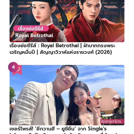
เรื่องย่อซีรีส์ : Royal Betrothal | ฝ่าบาททรงพระ
เจริญหมื่นปี | สัญญาวิวาห์แห่งราชวงศ์ (2026)
เซอร์ไพรส์! ‘อีกวานฮี – ยูชีอึน’ จาก Single’s