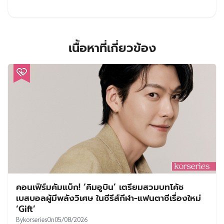
เนื้อหาที่เกี่ยวข้อง
คอนเฟิร์มคัมแบ็ก! ‘คิมอูบิน’ เตรียมสวมบทโค้ช
เบสบอลผู้มีพลังวิเศษ ในซีรีส์กีฬา-แฟนตาซีเรื่องใหม่
‘Gift’
By
korseries
On
05/08/2026