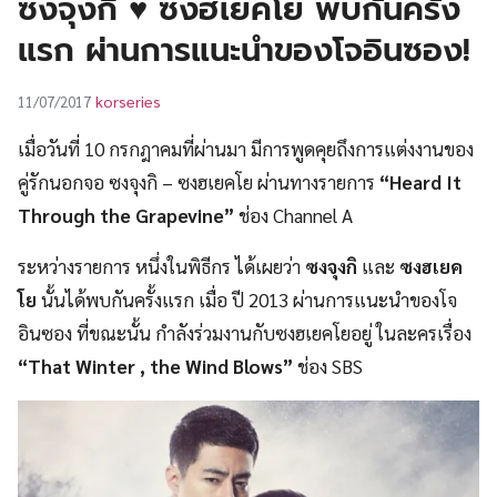
ซงจุงกิ ♥ ซงฮเยคโย พบกันครั้ง
UT
แรก ผ่านการแนะนำของโจอินซอง!
korseries
11/07/2017
เมื่อวันที่ 10 กรกฎาคมที่ผ่านมา มีการพูดคุยถึงการแต่งงานของ
คู่รักนอกจอ ซงจุงกิ – ซงฮเยคโย ผ่านทางรายการ
“Heard It
Through the Grapevine”
ช่อง Channel A
ระหว่างรายการ หนึ่งในพิธีกร ได้เผยว่า
ซงจุงกิ
และ
ซงฮเยค
โย
นั้นได้พบกันครั้งแรก เมื่อ ปี 2013 ผ่านการแนะนำของโจ
อินซอง ที่ขณะนั้น กำลังร่วมงานกับซงฮเยคโยอยู่ ในละครเรื่อง
“That Winter , the Wind Blows”
ช่อง SBS