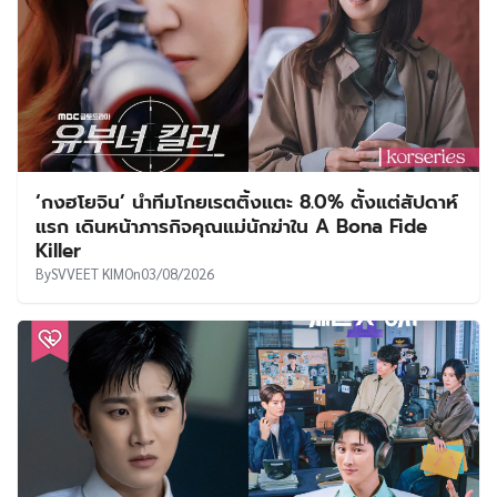
‘กงฮโยจิน’ นำทีมโกยเรตติ้งแตะ 8.0% ตั้งแต่สัปดาห์
แรก เดินหน้าภารกิจคุณแม่นักฆ่าใน A Bona Fide
Killer
By
SVVEET KIM
On
03/08/2026