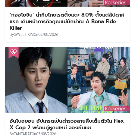
‘กงฮโยจิน’ นำทีมโกยเรตติ้งแตะ 8.0% ตั้งแต่สัปดาห์
แรก เดินหน้าภารกิจคุณแม่นักฆ่าใน A Bona Fide
Killer
By
SVVEET KIM
On
03/08/2026
อันโบฮยอน อัปเกรดเป็นตำรวจสายสืบเต็มตัวใน Flex
X Cop 2 พร้อมคู่หูคนใหม่ จองอึนแช
By
TANTARAT
On
03/08/2026