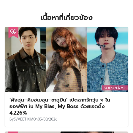
เนื้อหาที่เกี่ยวข้อง
‘คังฮุน–คิมฮเยจุน–ชาอูมิน’ เปิดฉากรักวุ่น ๆ ใน
ออฟฟิศ ใน My Bias, My Boss ด้วยเรตติ้ง
4.226%
By
SVVEET KIM
On
05/08/2026