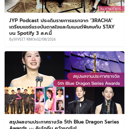
JYP Podcast ประเดิมรายการแรกจาก ‘3RACHA’
เตรียมแชร์แรงบันดาลใจและโมเมนต์พิเศษกับ STAY
บน Spotify 3 ส.ค.นี้
By
SVVEET KIM
On
02/08/2026
สรุปผลงานประกาศรางวัล 5th Blue Dragon Series
Awards ⋯ คิมโกอึน คว้าแดซัง!