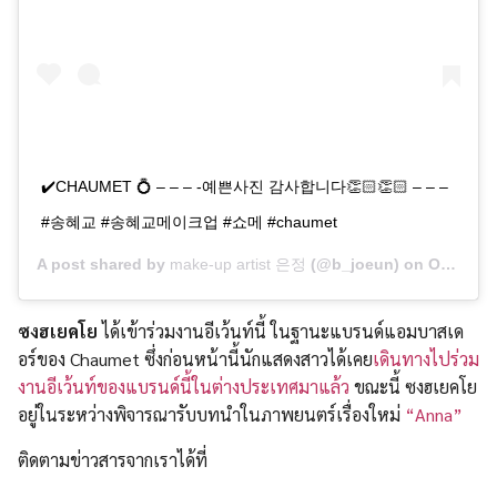
✔️CHAUMET 💍 – – – -예쁜사진 감사합니다👏🏻👏🏻 – – –
#송혜교 #송혜교메이크업 #쇼메 #chaumet
A post shared by
make-up artist 은정
(@b_joeun) on
Oct 20, 2019 at 12:20am PDT
ซงฮเยคโย
ได้เข้าร่วมงานอีเว้นท์นี้ ในฐานะแบรนด์แอมบาสเด
อร์ของ Chaumet ซึ่งก่อนหน้านี้นักแสดงสาวได้เคย
เดินทางไปร่วม
งานอีเว้นท์ของแบรนด์นี้ในต่างประเทศมาแล้ว
ขณะนี้ ซงฮเยคโย
อยู่ในระหว่างพิจารณารับบทนำในภาพยนตร์เรื่องใหม่
“Anna”
ติดตามข่าวสารจากเราได้ที่