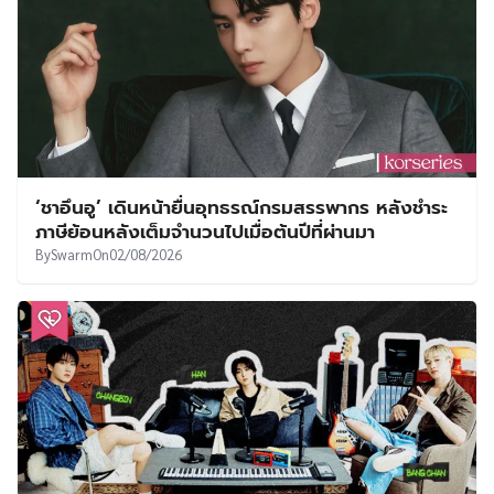
‘ชาอึนอู’ เดินหน้ายื่นอุทธรณ์กรมสรรพากร หลังชำระ
ภาษีย้อนหลังเต็มจำนวนไปเมื่อต้นปีที่ผ่านมา
By
Swarm
On
02/08/2026