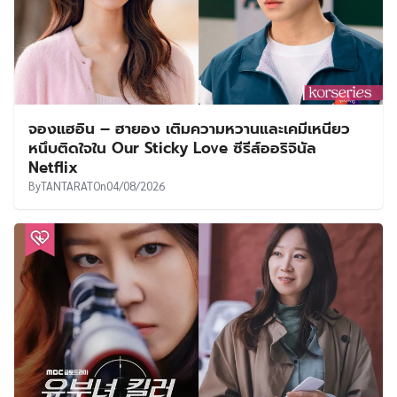
จองแฮอิน – ฮายอง เติมความหวานและเคมีเหนียว
หนึบติดใจใน Our Sticky Love ซีรีส์ออริจินัล
Netflix
By
TANTARAT
On
04/08/2026