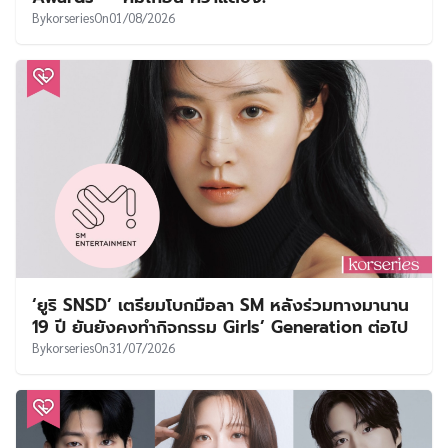
By
korseries
On
01/08/2026
‘ยูริ SNSD’ เตรียมโบกมือลา SM หลังร่วมทางมานาน
19 ปี ยันยังคงทำกิจกรรม Girls’ Generation ต่อไป
By
korseries
On
31/07/2026