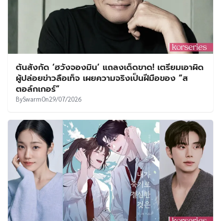
ต้นสังกัด ‘ฮวังจองมิน’ แถลงเด็ดขาด! เตรียมเอาผิด
ผู้ปล่อยข่าวลือเท็จ เผยความจริงเป็นฝีมือของ “ส
ตอล์กเกอร์”
By
Swarm
On
29/07/2026