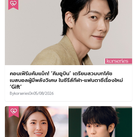
คอนเฟิร์มคัมแบ็ก! ‘คิมอูบิน’ เตรียมสวมบทโค้ช
เบสบอลผู้มีพลังวิเศษ ในซีรีส์กีฬา-แฟนตาซีเรื่องใหม่
‘Gift’
By
korseries
On
05/08/2026