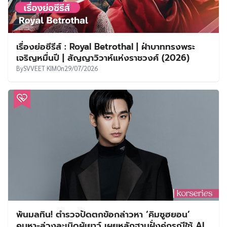
เรื่องย่อซีรีส์ : Royal Betrothal | ฝ่าบาททรงพระ
เจริญหมื่นปี | สัญญาวิวาห์แห่งราชวงศ์ (2026)
By
SVVEET KIM
On
29/07/2026
พ้นมลทิน! ตำรวจปัดตกข้อกล่าวหา ‘คิมซูฮยอน’
คบหา-ล่วงละเมิดผู้เยาว์ เผยหลักฐานฝั่งคู่กรณีใช้ AI