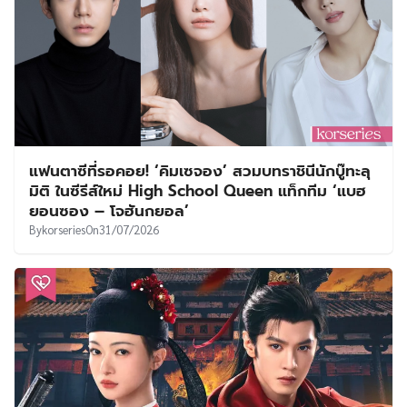
แฟนตาซีที่รอคอย! ‘คิมเซจอง’ สวมบทราชินีนักบู๊ทะลุ
มิติ ในซีรีส์ใหม่ High School Queen แท็กทีม ‘แบฮ
ยอนซอง – โจฮันกยอล’
By
korseries
On
31/07/2026