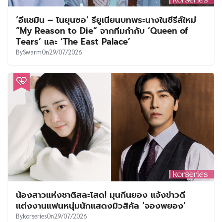
‘อีแชมิน – โนยุนซอ’ รียูเนียนบทพระนางในซีรีส์ใหม่
“My Reason to Die” จากทีมกำกับ ‘Queen of
Tears’ และ ‘The East Palace’
By
Swarm
On
29/07/2026
น้องสาวแห่งชาติสละโสด! มุนกึนยอง แจ้งข่าวดี
แต่งงานแฟนหนุ่มนักแสดงมิวสิคัล ‘จองพยอง’
By
korseries
On
29/07/2026