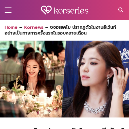
Skip
to
content
Search
Home
–
Kornews
–
ซงฮเยคโย ปรากฏตัวในงานอีเว้นท์
for:
อย่างเป็นทางการครั้งแรกในรอบหลายเดือน
MA
ES
CT
EL
UTY
T
EW
US