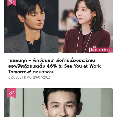
‘ซออินกุก – พัคจีฮยอน’ ส่งท้ายเรื่องราวรักใน
ออฟฟิศด้วยเรตติ้ง 4.6% ใน See You at Work
Tomorrow! ตอนอวสาน
By
SVVEET KIM
On
29/07/2026