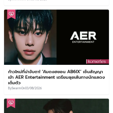
ก้าวใหม่ที่น่าจับตา! ‘คิมดงฮยอน AB6IX’ เซ็นสัญญา
เข้า AER Entertainment เตรียมลุยเส้นทางนักแสดง
เต็มตัว
By
Swarm
On
03/08/2026