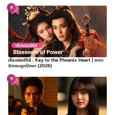
เรื่องย่อซีรีส์ : Key to the Phoenix Heart | ชะตา
รักกระดูกปักษา (2026)