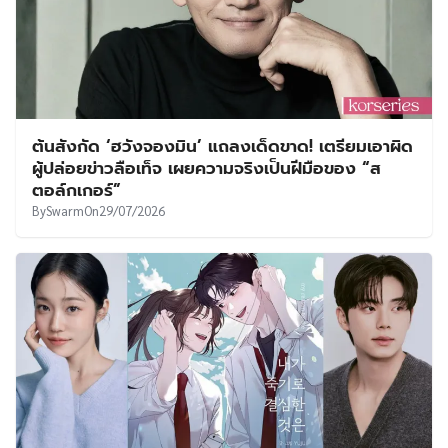
ต้นสังกัด ‘ฮวังจองมิน’ แถลงเด็ดขาด! เตรียมเอาผิด
ผู้ปล่อยข่าวลือเท็จ เผยความจริงเป็นฝีมือของ “ส
ตอล์กเกอร์”
By
Swarm
On
29/07/2026