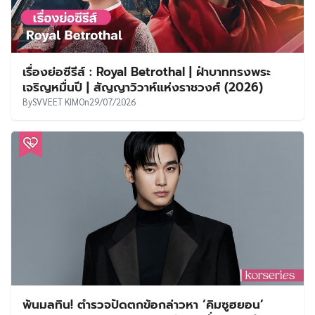
เรื่องย่อซีรีส์ : Royal Betrothal | ฝ่าบาททรงพระ
เจริญหมื่นปี | สัญญาวิวาห์แห่งราชวงศ์ (2026)
By
SVVEET KIM
On
29/07/2026
พ้นมลทิน! ตำรวจปัดตกข้อกล่าวหา ‘คิมซูฮยอน’