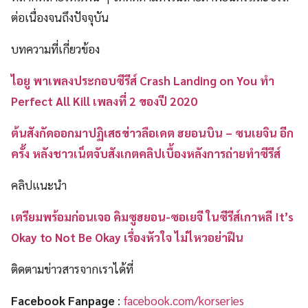
ต่อเนื่องจนถึงปัจจุบัน
บทความที่เกี่ยวข้อง
ไอยู พาเพลงประกอบซีรีส์ Crash Landing on You ทำ
Perfect All Kill เพลงที่ 2 ของปี 2020
ต้นสังกัดออกมาปฏิเสธข่าวลือเดต ฮยอนบิน – ซนเยจิน อีก
ครั้ง หลังชาวเน็ตจับสังเกตคลิปเบื้องหลังการถ่ายทำซีรีส์
คลิปแนะนำ
เตรียมพร้อมก่อนเจอ คิมซูฮยอน-ซอเยจี ในซีรีส์เกาหลี It’s
Okay to Not Be Okay เรื่องหัวใจ ไม่ไหวอย่าฝืน
ติดตามข่าวสารจากเราได้ที่
Facebook Fanpage
:
facebook.com/korseries