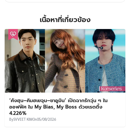
เนื้อหาที่เกี่ยวข้อง
‘คังฮุน–คิมฮเยจุน–ชาอูมิน’ เปิดฉากรักวุ่น ๆ ใน
ออฟฟิศ ใน My Bias, My Boss ด้วยเรตติ้ง
4.226%
By
SVVEET KIM
On
05/08/2026