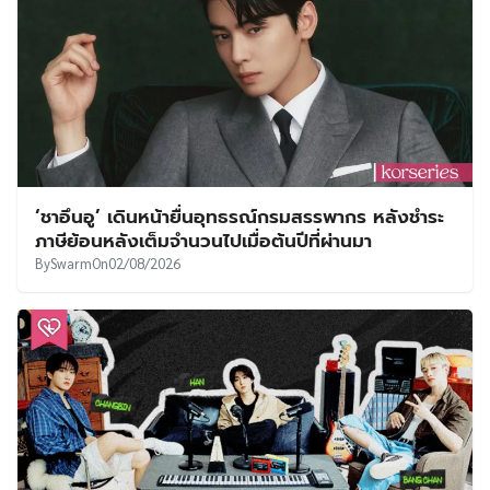
‘ชาอึนอู’ เดินหน้ายื่นอุทธรณ์กรมสรรพากร หลังชำระ
ภาษีย้อนหลังเต็มจำนวนไปเมื่อต้นปีที่ผ่านมา
By
Swarm
On
02/08/2026