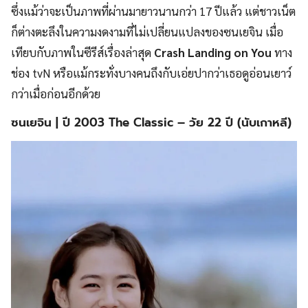
ซึ่งแม้ว่าจะเป็นภาพที่ผ่านมายาวนานกว่า 17 ปีแล้ว แต่ชาวเน็ต
ก็ต่างตะลึงในความงดงามที่ไม่เปลี่ยนแปลงของซนเยจิน เมื่อ
เทียบกับภาพในซีรีส์เรื่องล่าสุด
Crash Landing on You
ทาง
ช่อง tvN หรือแม้กระทั่งบางคนถึงกับเอ่ยปากว่าเธอดูอ่อนเยาว์
กว่าเมื่อก่อนอีกด้วย
ซนเยจิน | ปี 2003 The Classic – วัย 22 ปี (นับเกาหลี)