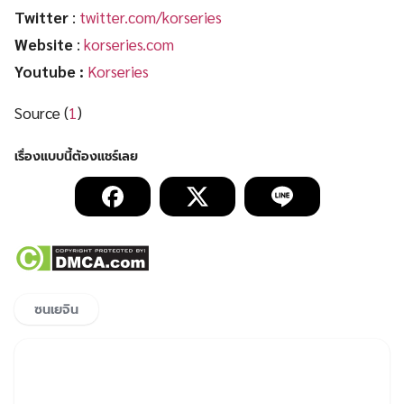
Twitter
:
twitter.com/korseries
Website
:
korseries.com
Youtube :
Korseries
Source (
1
)
ซนเยจิน