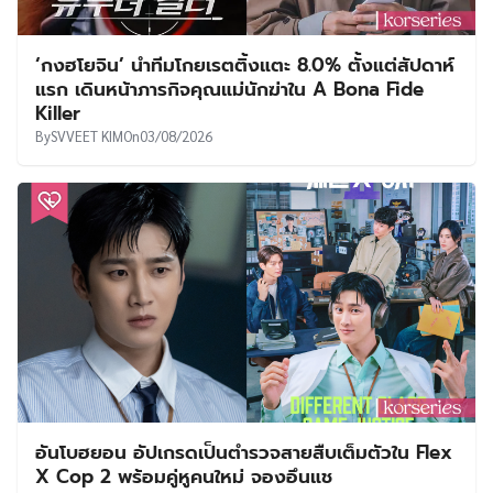
‘กงฮโยจิน’ นำทีมโกยเรตติ้งแตะ 8.0% ตั้งแต่สัปดาห์
แรก เดินหน้าภารกิจคุณแม่นักฆ่าใน A Bona Fide
Killer
By
SVVEET KIM
On
03/08/2026
อันโบฮยอน อัปเกรดเป็นตำรวจสายสืบเต็มตัวใน Flex
X Cop 2 พร้อมคู่หูคนใหม่ จองอึนแช