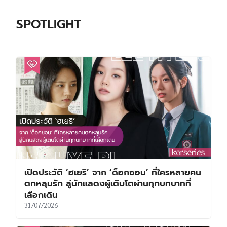
SPOTLIGHT
เปิดประวัติ ‘ฮเยริ’ จาก ‘ด็อกซอน’ ที่ใครหลายคน
ตกหลุมรัก สู่นักแสดงผู้เติบโตผ่านทุกบทบาทที่
เลือกเดิน
31/07/2026