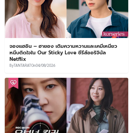
จองแฮอิน – ฮายอง เติมความหวานและเคมีเหนียว
หนึบติดใจใน Our Sticky Love ซีรีส์ออริจินัล
Netflix
By
TANTARAT
On
04/08/2026