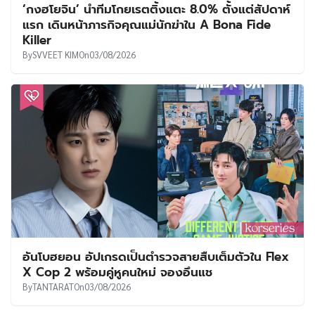
‘กงฮโยจิน’ นำทีมโกยเรตติ้งแตะ 8.0% ตั้งแต่สัปดาห์
แรก เดินหน้าภารกิจคุณแม่นักฆ่าใน A Bona Fide
Killer
By
SVVEET KIM
On
03/08/2026
อันโบฮยอน อัปเกรดเป็นตำรวจสายสืบเต็มตัวใน Flex
X Cop 2 พร้อมคู่หูคนใหม่ จองอึนแช
By
TANTARAT
On
03/08/2026