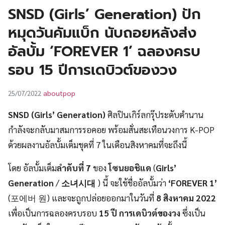
UT
SNSD (Girls’ Generation) ปัก
หมุดวันคัมแบ็ก นับถอยหลังส่ง
อัลบั้ม ‘FOREVER 1’ ฉลองครบ
รอบ 15 ปีการเดบิวต์ของวง
aboutpop
25/07/2022
SNSD (Girls’ Generation)
ศิลปินเกิร์ลกรุ๊ประดับตำนาน
กำลังจะกลับมาสมการรอคอย พร้อมสั่นสะเทือนวงการ K-POP
ด้วยผลงานอัลบั้มเต็มชุดที่ 7 ในเดือนสิงหาคมที่จะถึงนี้
โดย อัลบั้มเต็ม
ลำดับที่ 7
ของ
โซนยอชิแด
(
Girls’
Generation
/
소녀시대
) นี้ จะใช้ชื่ออัลบั้มว่า
‘FOREVER 1’
(포에버 원) และจะถูกปล่อยออกมาในวันที่
8 สิงหาคม 2022
เพื่อเป็นการฉลองครบรอบ
15 ปี การเดบิวต์ของวง
ซึ่งเป็น