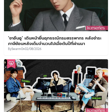
‘ชาอึนอู’ เดินหน้ายื่นอุทธรณ์กรมสรรพากร หลังชำระ
ภาษีย้อนหลังเต็มจำนวนไปเมื่อต้นปีที่ผ่านมา
By
Swarm
On
02/08/2026