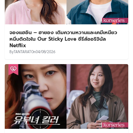
จองแฮอิน – ฮายอง เติมความหวานและเคมีเหนียว
หนึบติดใจใน Our Sticky Love ซีรีส์ออริจินัล
Netflix
By
TANTARAT
On
04/08/2026