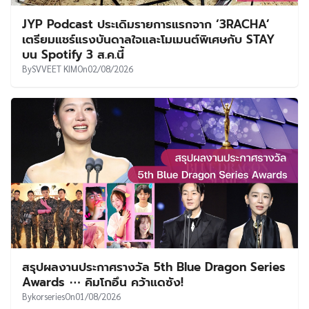
JYP Podcast ประเดิมรายการแรกจาก ‘3RACHA’
เตรียมแชร์แรงบันดาลใจและโมเมนต์พิเศษกับ STAY
บน Spotify 3 ส.ค.นี้
By
SVVEET KIM
On
02/08/2026
สรุปผลงานประกาศรางวัล 5th Blue Dragon Series
Awards ⋯ คิมโกอึน คว้าแดซัง!
By
korseries
On
01/08/2026