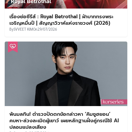
เรื่องย่อซีรีส์ : Royal Betrothal | ฝ่าบาททรงพระ
เจริญหมื่นปี | สัญญาวิวาห์แห่งราชวงศ์ (2026)
By
SVVEET KIM
On
29/07/2026
พ้นมลทิน! ตำรวจปัดตกข้อกล่าวหา ‘คิมซูฮยอน’
คบหา-ล่วงละเมิดผู้เยาว์ เผยหลักฐานฝั่งคู่กรณีใช้ AI
ปลอมแปลงเสียง