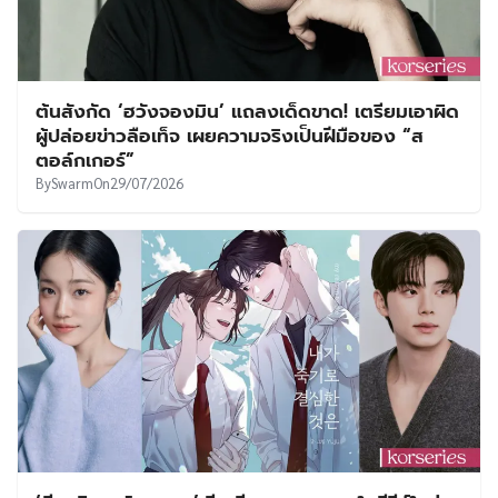
ต้นสังกัด ‘ฮวังจองมิน’ แถลงเด็ดขาด! เตรียมเอาผิด
ผู้ปล่อยข่าวลือเท็จ เผยความจริงเป็นฝีมือของ “ส
ตอล์กเกอร์”
By
Swarm
On
29/07/2026