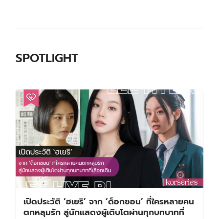
SPOTLIGHT
เปิดประวัติ ‘ฮเยริ’ จาก ‘ด็อกซอน’ ที่ใครหลายคน
ตกหลุมรัก สู่นักแสดงผู้เติบโตผ่านทุกบทบาทที่