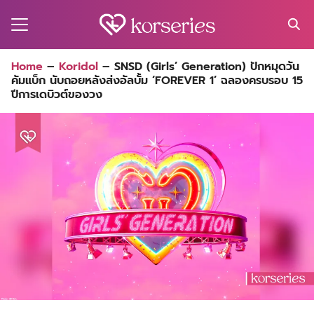
Skip
to
content
Search
Home
–
Koridol
–
SNSD (Girls’ Generation) ปักหมุดวัน
for:
คัมแบ็ก นับถอยหลังส่งอัลบั้ม ‘FOREVER 1’ ฉลองครบรอบ 15
MA
ปีการเดบิวต์ของวง
ES
CT
EL
UTY
T
EW
US