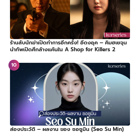
ร้านลับนักฆ่าเปิดทำการอีกครั้ง! อีดงอุค – คิมฮเยจุน
นำทัพเปิดศึกล้างแค้นใน A Shop for Killers 2
ส่องประวัติ – ผลงาน ของ ซอซูมิน (Seo Su Min)