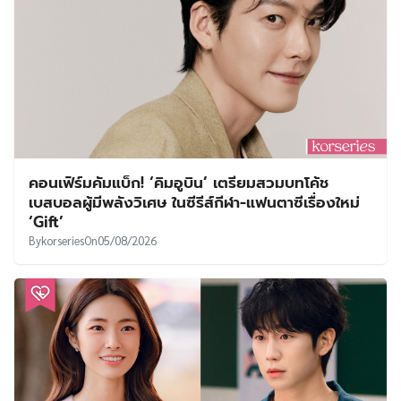
คอนเฟิร์มคัมแบ็ก! ‘คิมอูบิน’ เตรียมสวมบทโค้ช
เบสบอลผู้มีพลังวิเศษ ในซีรีส์กีฬา-แฟนตาซีเรื่องใหม่
‘Gift’
By
korseries
On
05/08/2026