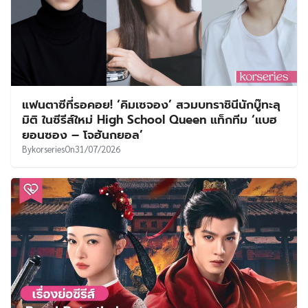
แฟนตาซีที่รอคอย! ‘คิมเซจอง’ สวมบทราชินีนักบู๊ทะลุ
มิติ ในซีรีส์ใหม่ High School Queen แท็กทีม ‘แบฮ
ยอนซอง – โจฮันกยอล’
By
korseries
On
31/07/2026