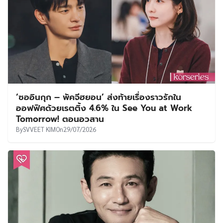
‘ซออินกุก – พัคจีฮยอน’ ส่งท้ายเรื่องราวรักใน
ออฟฟิศด้วยเรตติ้ง 4.6% ใน See You at Work
Tomorrow! ตอนอวสาน
By
SVVEET KIM
On
29/07/2026