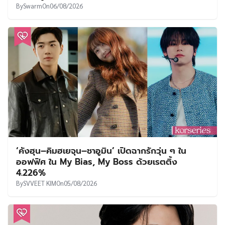
By
Swarm
On
06/08/2026
‘คังฮุน–คิมฮเยจุน–ชาอูมิน’ เปิดฉากรักวุ่น ๆ ใน
ออฟฟิศ ใน My Bias, My Boss ด้วยเรตติ้ง
4.226%
By
SVVEET KIM
On
05/08/2026