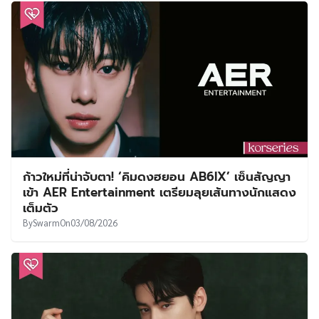
ก้าวใหม่ที่น่าจับตา! ‘คิมดงฮยอน AB6IX’ เซ็นสัญญา
เข้า AER Entertainment เตรียมลุยเส้นทางนักแสดง
เต็มตัว
By
Swarm
On
03/08/2026