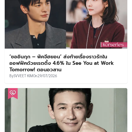
‘ซออินกุก – พัคจีฮยอน’ ส่งท้ายเรื่องราวรักใน
ออฟฟิศด้วยเรตติ้ง 4.6% ใน See You at Work
Tomorrow! ตอนอวสาน
By
SVVEET KIM
On
29/07/2026