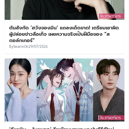
ต้นสังกัด ‘ฮวังจองมิน’ แถลงเด็ดขาด! เตรียมเอาผิด
ผู้ปล่อยข่าวลือเท็จ เผยความจริงเป็นฝีมือของ “ส
ตอล์กเกอร์”
By
Swarm
On
29/07/2026