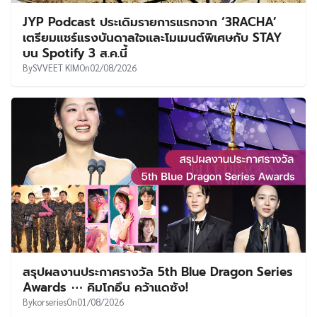
JYP Podcast ประเดิมรายการแรกจาก ‘3RACHA’
เตรียมแชร์แรงบันดาลใจและโมเมนต์พิเศษกับ STAY
บน Spotify 3 ส.ค.นี้
By
SVVEET KIM
On
02/08/2026
สรุปผลงานประกาศรางวัล 5th Blue Dragon Series
Awards ⋯ คิมโกอึน คว้าแดซัง!
By
korseries
On
01/08/2026