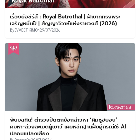
เรื่องย่อซีรีส์ : Royal Betrothal | ฝ่าบาททรงพระ
เจริญหมื่นปี | สัญญาวิวาห์แห่งราชวงศ์ (2026)
By
SVVEET KIM
On
29/07/2026
พ้นมลทิน! ตำรวจปัดตกข้อกล่าวหา ‘คิมซูฮยอน’
คบหา-ล่วงละเมิดผู้เยาว์ เผยหลักฐานฝั่งคู่กรณีใช้ AI
ปลอมแปลงเสียง
By
Swarm
On
29/07/2026