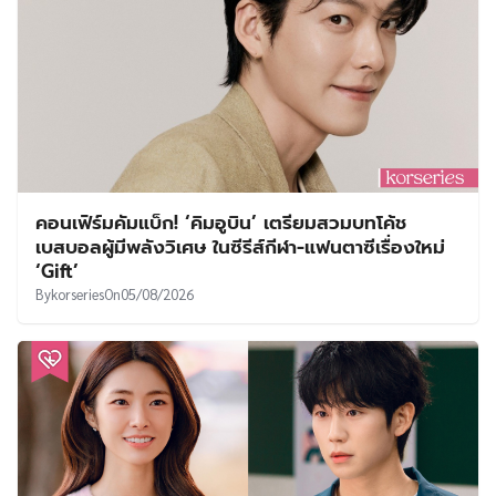
คอนเฟิร์มคัมแบ็ก! ‘คิมอูบิน’ เตรียมสวมบทโค้ช
เบสบอลผู้มีพลังวิเศษ ในซีรีส์กีฬา-แฟนตาซีเรื่องใหม่
‘Gift’
By
korseries
On
05/08/2026