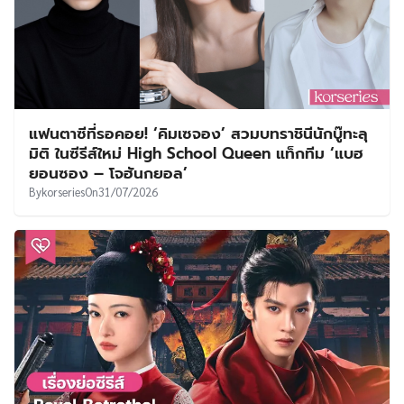
แฟนตาซีที่รอคอย! ‘คิมเซจอง’ สวมบทราชินีนักบู๊ทะลุ
มิติ ในซีรีส์ใหม่ High School Queen แท็กทีม ‘แบฮ
ยอนซอง – โจฮันกยอล’
By
korseries
On
31/07/2026