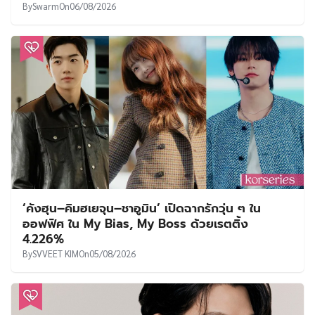
By
Swarm
On
06/08/2026
‘คังฮุน–คิมฮเยจุน–ชาอูมิน’ เปิดฉากรักวุ่น ๆ ใน
ออฟฟิศ ใน My Bias, My Boss ด้วยเรตติ้ง
4.226%
By
SVVEET KIM
On
05/08/2026