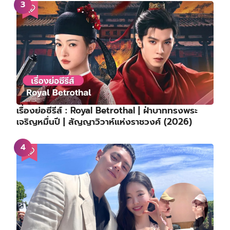
เรื่องย่อซีรีส์ : Royal Betrothal | ฝ่าบาททรงพระ
เจริญหมื่นปี | สัญญาวิวาห์แห่งราชวงศ์ (2026)