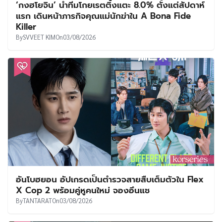
‘กงฮโยจิน’ นำทีมโกยเรตติ้งแตะ 8.0% ตั้งแต่สัปดาห์
แรก เดินหน้าภารกิจคุณแม่นักฆ่าใน A Bona Fide
Killer
By
SVVEET KIM
On
03/08/2026
อันโบฮยอน อัปเกรดเป็นตำรวจสายสืบเต็มตัวใน Flex
X Cop 2 พร้อมคู่หูคนใหม่ จองอึนแช
By
TANTARAT
On
03/08/2026