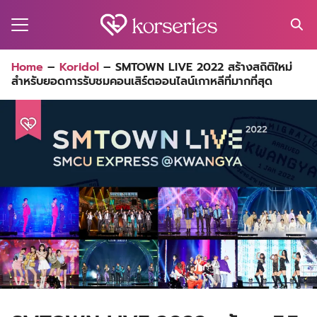
Skip
to
content
Search
Home
–
Koridol
–
SMTOWN LIVE 2022 สร้างสถิติใหม่
for:
สำหรับยอดการรับชมคอนเสิร์ตออนไลน์เกาหลีที่มากที่สุด
MA
ES
CT
EL
UTY
T
EW
US