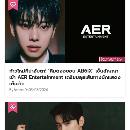
ก้าวใหม่ที่น่าจับตา! ‘คิมดงฮยอน AB6IX’ เซ็นสัญญา
เข้า AER Entertainment เตรียมลุยเส้นทางนักแสดง
เต็มตัว
By
Swarm
On
03/08/2026