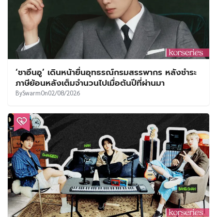
‘ชาอึนอู’ เดินหน้ายื่นอุทธรณ์กรมสรรพากร หลังชำระ
ภาษีย้อนหลังเต็มจำนวนไปเมื่อต้นปีที่ผ่านมา
By
Swarm
On
02/08/2026