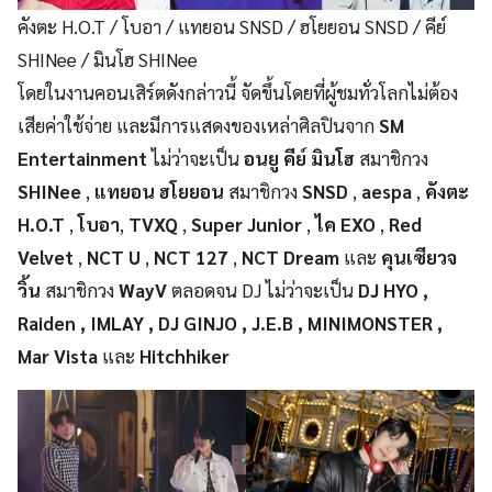
คังตะ H.O.T / โบอา / แทยอน SNSD / ฮโยยอน SNSD / คีย์
SHINee / มินโฮ SHINee
โดยในงานคอนเสิร์ตดังกล่าวนี้ จัดขึ้นโดยที่ผู้ชมทั่วโลกไม่ต้อง
เสียค่าใช้จ่าย และมีการแสดงของเหล่าศิลปินจาก
SM
Entertainment
ไม่ว่าจะเป็น
อนยู คีย์ มินโฮ
สมาชิกวง
SHINee
,
แทยอน ฮโยยอน
สมาชิกวง
SNSD
,
aespa
,
คังตะ
H.O.T
,
โบอา
,
TVXQ
,
Super Junior
,
ไค EXO
,
Red
Velvet
,
NCT U
,
NCT 127
,
NCT Dream
และ
คุนเซียวจ
วิ้น
สมาชิกวง
WayV
ตลอดจน DJ ไม่ว่าจะเป็น
DJ HYO ,
Raiden , IMLAY , DJ GINJO , J.E.B , MINIMONSTER ,
Mar Vista
และ
Hitchhiker