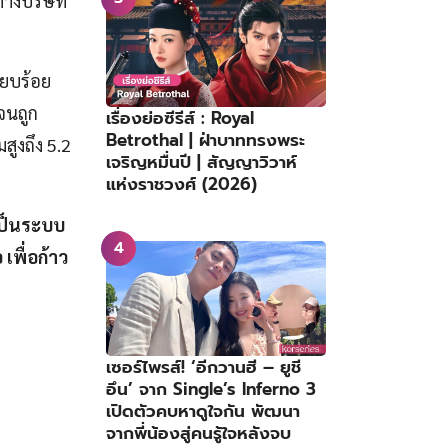
ทางบริษัท
รียบร้อย
จนถูก
เรื่องย่อซีรีส์ : Royal
Betrothal | ฝ่าบาททรงพระ
มสูงถึง 5.2
เจริญหมื่นปี | สัญญาวิวาห์
แห่งราชวงศ์ (2026)
เป็นระบบ
พื่อก้าว
เซอร์ไพรส์! ‘อีกวานฮี – ยูชี
อึน’ จาก Single’s Inferno 3
เปิดตัวคบหาดูใจกัน พัฒนา
จากพี่น้องสู่คนรู้ใจหลังจบ