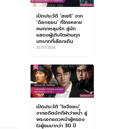
เปิดประวัติ ‘ฮเยริ’ จาก
‘ด็อกซอน’ ที่ใครหลาย
คนตกหลุมรัก สู่นัก
แสดงผู้เติบโตผ่านทุก
บทบาทที่เลือกเดิน
31/07/2026
เปิดประวัติ ‘โซจีซอบ’
จากอดีตนักกีฬาว่ายน้ำ สู่
พระเอกแถวหน้าผู้ครอง
ใจผู้ชมมากว่า 30 ปี