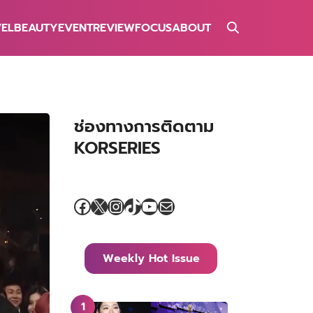
VEL
BEAUTY
EVENT
REVIEW
FOCUS
ABOUT
ช่องทางการติดตาม
KORSERIES
Facebook
X
Instagram
TikTok
YouTube
Mail
Weekly Hot Issue