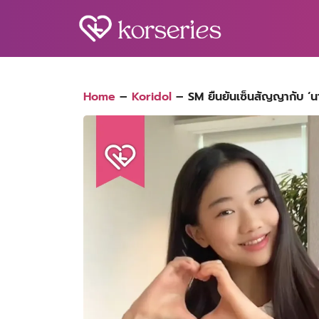
Skip
to
content
S
fo
Home
–
Koridol
–
SM ยืนยันเซ็นสัญญากับ ‘นาฮ