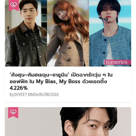
‘คังฮุน–คิมฮเยจุน–ชาอูมิน’ เปิดฉากรักวุ่น ๆ ใน
ออฟฟิศ ใน My Bias, My Boss ด้วยเรตติ้ง
4.226%
By
SVVEET KIM
On
05/08/2026