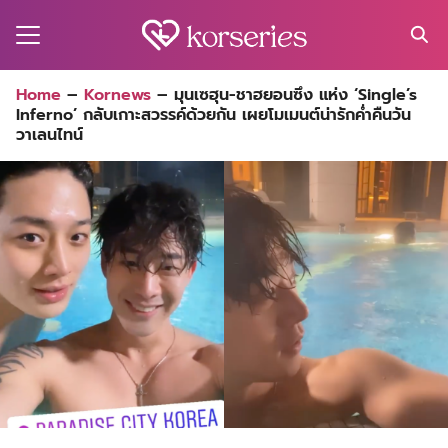
Skip
to
content
Search
Home
–
Kornews
–
มุนเซฮุน-ชาฮยอนซึง แห่ง ‘Single’s
for:
Inferno’ กลับเกาะสวรรค์ด้วยกัน เผยโมเมนต์น่ารักค่ำคืนวัน
MA
วาเลนไทน์
ES
CT
EL
UTY
T
EW
US