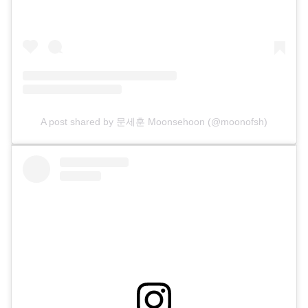
A post shared by 문세훈 Moonsehoon (@moonofsh)