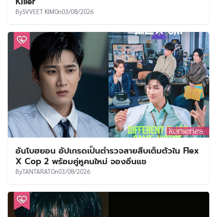
Killer
By
SVVEET KIM
On
03/08/2026
อันโบฮยอน อัปเกรดเป็นตำรวจสายสืบเต็มตัวใน Flex
X Cop 2 พร้อมคู่หูคนใหม่ จองอึนแช
By
TANTARAT
On
03/08/2026