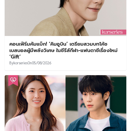
คอนเฟิร์มคัมแบ็ก! ‘คิมอูบิน’ เตรียมสวมบทโค้ช
เบสบอลผู้มีพลังวิเศษ ในซีรีส์กีฬา-แฟนตาซีเรื่องใหม่
‘Gift’
By
korseries
On
05/08/2026