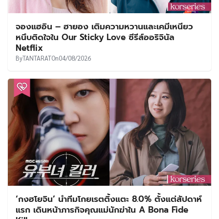
จองแฮอิน – ฮายอง เติมความหวานและเคมีเหนียว
หนึบติดใจใน Our Sticky Love ซีรีส์ออริจินัล
Netflix
By
TANTARAT
On
04/08/2026
‘กงฮโยจิน’ นำทีมโกยเรตติ้งแตะ 8.0% ตั้งแต่สัปดาห์
แรก เดินหน้าภารกิจคุณแม่นักฆ่าใน A Bona Fide