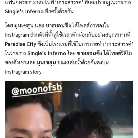
แฟนๆด้วยการกลับไปที่
‘เกาะสวรรค์’
ที่เคยปรากฏในรายการ
Single’s Inferno
อีกครั้งด้วยกัน
โดย
มุนเซฮุน
และ
ชาฮยอนซึง
ได้โพสต์ภาพลงใน
Instragram ส่วนตัวที่ทั้งคู่ใช้เวลาพักผ่อนกันอย่างสนุกสนานที่
Paradise City
ซึ่งเป็นโรงแรมที่ใช้ในการถ่ายทำ
‘เกาะสวรรค์’
ในรายการ
Single’s Inferno
โดย
ชาฮยอนซึง
ได้โพสต์วิดีโอ
ของตัวเขาและ
มุนเซฮุน
ขณะเล่นน้ำด้วยกันลงบน
Instragram story