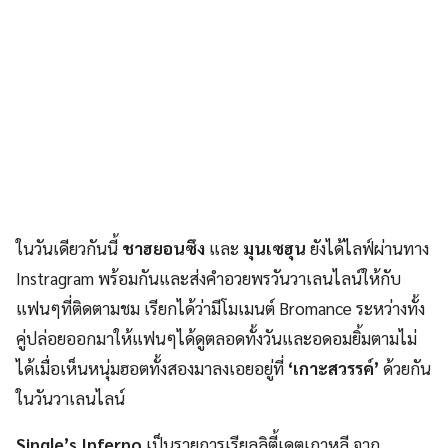
ในวันเดียวกันนี้
ชาฮยอนซึง
และ
มุนเซฮุน
ยังได้ไลฟ์ผ่านทาง
Instragram พร้อมกันและส่งคำอวยพรวันวาเลนไลน์ให้กับ
แฟนๆที่ติดตามชม เรียกได้ว่ามีโมเมนต์ Bromance ระหว่างทั้ง
คู่ปล่อยออกมาให้แฟนๆได้ดูตลอดทั้งวันและอดอมยิ้มตามไม่
ได้เมื่อเห็นหนุ่มฮอตทั้งสองมาลงเอยอยู่ที่
‘เกาะสวรรค์’
ด้วยกัน
ในวันวาเลนไลน์
Single’s Inferno
เป็นรายการเรียลลิตี้เดตเกาหลี จาก