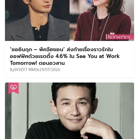
‘ซออินกุก – พัคจีฮยอน’ ส่งท้ายเรื่องราวรักใน
ออฟฟิศด้วยเรตติ้ง 4.6% ใน See You at Work
Tomorrow! ตอนอวสาน
By
SVVEET KIM
On
29/07/2026