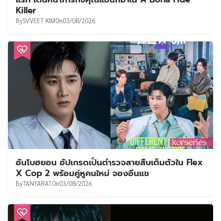
Killer
By
SVVEET KIM
On
03/08/2026
อันโบฮยอน อัปเกรดเป็นตำรวจสายสืบเต็มตัวใน Flex
X Cop 2 พร้อมคู่หูคนใหม่ จองอึนแช
By
TANTARAT
On
03/08/2026