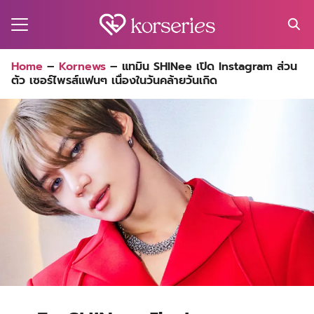
Skip
to
content
Search
Home
–
Kornews
–
แทมิน SHINee เปิด Instagram ส่วน
for:
ตัว เซอร์ไพรส์แฟนๆ เนื่องในวันคล้ายวันเกิด
MA
ES
CT
EL
UTY
T
EW
US