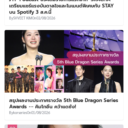
เตรียมแชร์แรงบันดาลใจและโมเมนต์พิเศษกับ STAY
บน Spotify 3 ส.ค.นี้
By
SVVEET KIM
On
02/08/2026
สรุปผลงานประกาศรางวัล 5th Blue Dragon Series
Awards ⋯ คิมโกอึน คว้าแดซัง!
By
korseries
On
01/08/2026