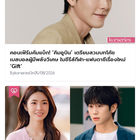
คอนเฟิร์มคัมแบ็ก! ‘คิมอูบิน’ เตรียมสวมบทโค้ช
เบสบอลผู้มีพลังวิเศษ ในซีรีส์กีฬา-แฟนตาซีเรื่องใหม่
‘Gift’
By
korseries
On
05/08/2026