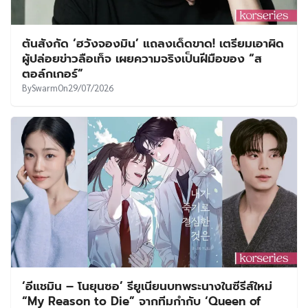
ต้นสังกัด ‘ฮวังจองมิน’ แถลงเด็ดขาด! เตรียมเอาผิด
ผู้ปล่อยข่าวลือเท็จ เผยความจริงเป็นฝีมือของ “ส
ตอล์กเกอร์”
By
Swarm
On
29/07/2026
‘อีแชมิน – โนยุนซอ’ รียูเนียนบทพระนางในซีรีส์ใหม่
“My Reason to Die” จากทีมกำกับ ‘Queen of