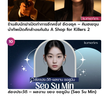
ร้านลับนักฆ่าเปิดทำการอีกครั้ง! อีดงอุค – คิมฮเยจุน
นำทัพเปิดศึกล้างแค้นใน A Shop for Killers 2
ส่องประวัติ – ผลงาน ของ ซอซูมิน (Seo Su Min)