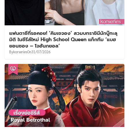
แฟนตาซีที่รอคอย! ‘คิมเซจอง’ สวมบทราชินีนักบู๊ทะลุ
มิติ ในซีรีส์ใหม่ High School Queen แท็กทีม ‘แบฮ
ยอนซอง – โจฮันกยอล’
By
korseries
On
31/07/2026