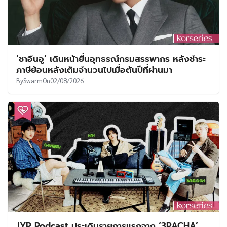
‘ชาอึนอู’ เดินหน้ายื่นอุทธรณ์กรมสรรพากร หลังชำระ
ภาษีย้อนหลังเต็มจำนวนไปเมื่อต้นปีที่ผ่านมา
By
Swarm
On
02/08/2026
JYP Podcast ประเดิมรายการแรกจาก ‘3RACHA’