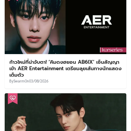
ก้าวใหม่ที่น่าจับตา! ‘คิมดงฮยอน AB6IX’ เซ็นสัญญา
เข้า AER Entertainment เตรียมลุยเส้นทางนักแสดง
เต็มตัว
By
Swarm
On
03/08/2026