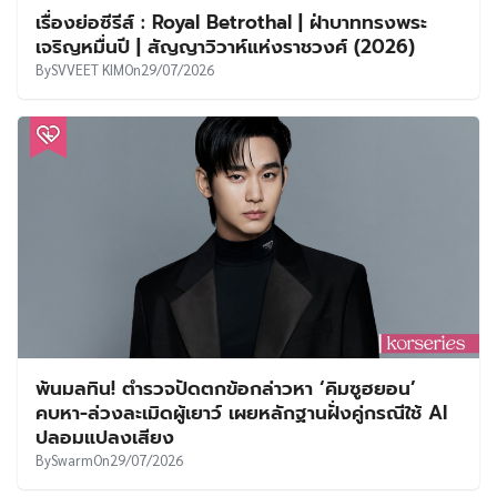
เรื่องย่อซีรีส์ : Royal Betrothal | ฝ่าบาททรงพระ
เจริญหมื่นปี | สัญญาวิวาห์แห่งราชวงศ์ (2026)
By
SVVEET KIM
On
29/07/2026
พ้นมลทิน! ตำรวจปัดตกข้อกล่าวหา ‘คิมซูฮยอน’
คบหา-ล่วงละเมิดผู้เยาว์ เผยหลักฐานฝั่งคู่กรณีใช้ AI
ปลอมแปลงเสียง
By
Swarm
On
29/07/2026