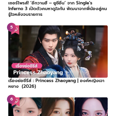
เซอร์ไพรส์! ‘อีกวานฮี – ยูชีอึน’ จาก Single’s
Inferno 3 เปิดตัวคบหาดูใจกัน พัฒนาจากพี่น้องสู่คน
รู้ใจหลังจบรายการ
เรื่องย่อซีรีส์ : Princess Zhaoyang | องค์หญิงเจา
หยาง (2026)