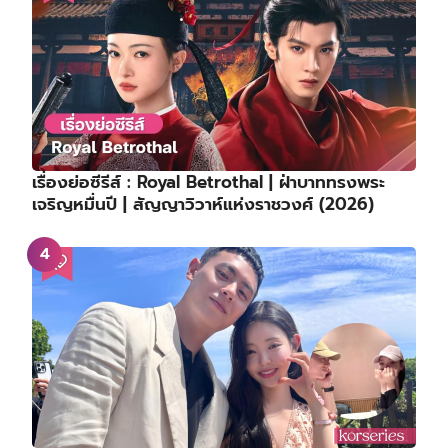
เรื่องย่อซีรีส์ : Royal Betrothal | ฝ่าบาททรงพระ
เจริญหมื่นปี | สัญญาวิวาห์แห่งราชวงศ์ (2026)