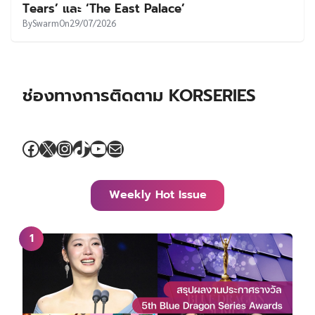
Tears’ และ ‘The East Palace’
By
Swarm
On
29/07/2026
ช่องทางการติดตาม KORSERIES
Facebook
X
Instagram
TikTok
YouTube
Mail
Weekly Hot Issue