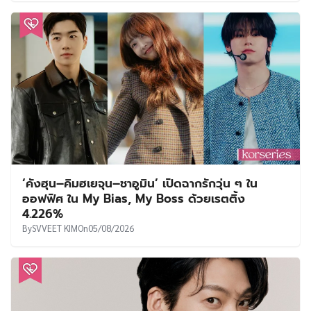
‘คังฮุน–คิมฮเยจุน–ชาอูมิน’ เปิดฉากรักวุ่น ๆ ใน
ออฟฟิศ ใน My Bias, My Boss ด้วยเรตติ้ง
4.226%
By
SVVEET KIM
On
05/08/2026