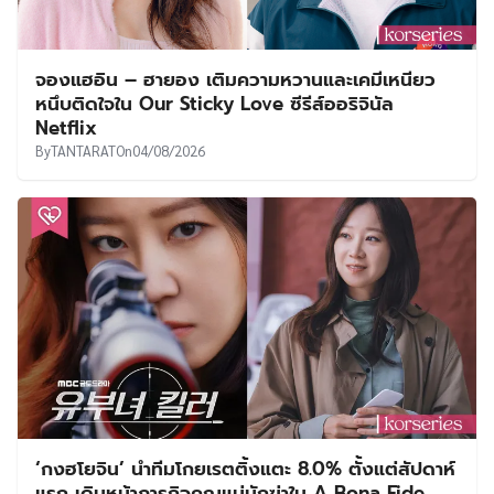
จองแฮอิน – ฮายอง เติมความหวานและเคมีเหนียว
หนึบติดใจใน Our Sticky Love ซีรีส์ออริจินัล
Netflix
By
TANTARAT
On
04/08/2026
‘กงฮโยจิน’ นำทีมโกยเรตติ้งแตะ 8.0% ตั้งแต่สัปดาห์
แรก เดินหน้าภารกิจคุณแม่นักฆ่าใน A Bona Fide