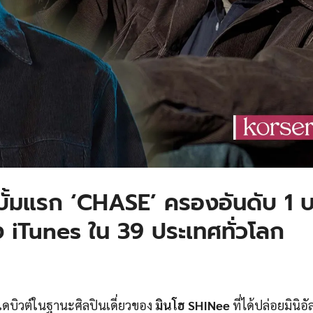
ลบั้มแรก ‘CHASE’ ครองอันดับ 1 
iTunes ใน 39 ประเทศทั่วโลก
เดบิวต์ในฐานะศิลปินเดี่ยวของ
มินโฮ SHINee
ที่ได้ปล่อยมินิอัล