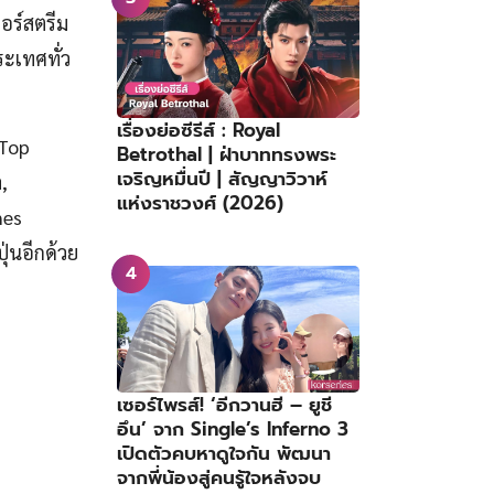
ฟอร์สตรีม
ะเทศทั่ว
เรื่องย่อซีรีส์ : Royal
 Top
Betrothal | ฝ่าบาททรงพระ
เจริญหมื่นปี | สัญญาวิวาห์
,
แห่งราชวงศ์ (2026)
nes
่นอีกด้วย
เซอร์ไพรส์! ‘อีกวานฮี – ยูชี
อึน’ จาก Single’s Inferno 3
เปิดตัวคบหาดูใจกัน พัฒนา
จากพี่น้องสู่คนรู้ใจหลังจบ