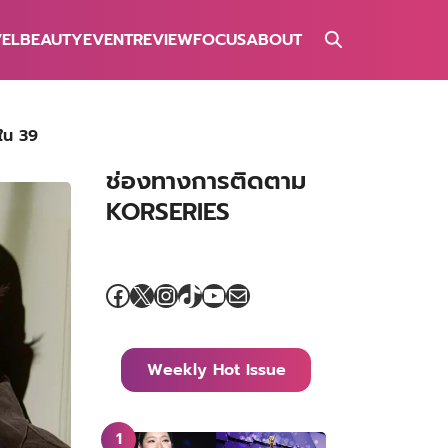
VEL
BEAUTY
EVENT
REVIEW
FOCUS
ABOUT
ใน 39
ช่องทางการติดตาม
KORSERIES
Facebook
X
Instagram
TikTok
YouTube
Mail
Weekly Hot Issue