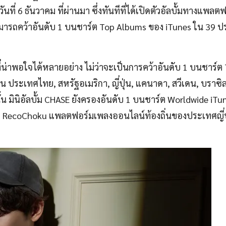
นที่ 6 ธันวาคม ที่ผ่านมา ซึ่งทันทีที่ได้เปิดตัวอัลบั้มทางแพลต
ามารถคว้าอันดับ 1 บนชาร์ต Top Albums ของ iTunes ใน 39 ปร
ที่น่าพอใจได้หลายอย่าง ไม่ว่าจะเป็นการคว้าอันดับ 1 บนชาร์ต
 ประเทศไทย, สหรัฐอเมริกา, ญี่ปุ่น, แคนาดา, สวีเดน, บราซิล
านั้น มินิอัลบั้ม CHASE ยังครองอันดับ 1 บนชาร์ต Worldwide iTu
 RecoChoku แพลตฟอร์มเพลงออนไลน์ท้องถิ่นของประเทศญี่ปุ