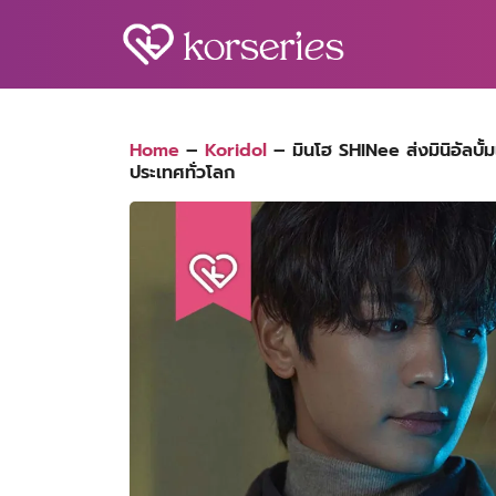
Skip
to
content
S
fo
Home
–
Koridol
–
มินโฮ SHINee ส่งมินิอัล
ประเทศทั่วโลก