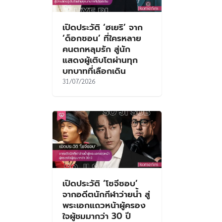
เปิดประวัติ ‘ฮเยริ’ จาก
‘ด็อกซอน’ ที่ใครหลาย
คนตกหลุมรัก สู่นัก
แสดงผู้เติบโตผ่านทุก
บทบาทที่เลือกเดิน
31/07/2026
เปิดประวัติ ‘โซจีซอบ’
จากอดีตนักกีฬาว่ายน้ำ สู่
พระเอกแถวหน้าผู้ครอง
ใจผู้ชมมากว่า 30 ปี