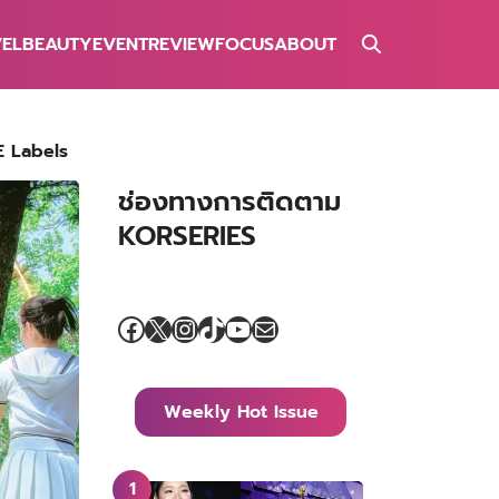
VEL
BEAUTY
EVENT
REVIEW
FOCUS
ABOUT
BE Labels
ช่องทางการติดตาม
KORSERIES
Facebook
X
Instagram
TikTok
YouTube
Mail
Weekly Hot Issue