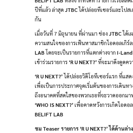
BELIFT
LAB
หลังจากที่ได้ทำรายการเรียลลิ
ปีที่แล้ว ล่าสุด
JTBC
ได้ปล่อยทีเซอร์และโปส
กัน
เมื่อวันที่ 7 มิถุนายน ที่ผ่านมา ช่อง
JTBC
ได้เ
ความสนใจของการเฟ้นหาสมาชิกไอดอลเกิร์ลก
LAB
โดยจะเป็นรายการที่แตกต่างจาก
i-Lan
เข้าร่วมรายการ
‘R U NEXT?’
ที่จะมาดึงดูดค
‘R U NEXT?’
ได้ปล่อยวิดีโอทีเซอร์แรก ที่แสด
เพื่อเป็นการประกาศจุดเริ่มต้นของการเดินทาง
ถึงอนาคตที่สดใสของพวกเธอที่จะวาดออกมาท่าม
‘WHO IS NEXT?’
เพื่อคาดหวังการเกิดไอดอลเ
BELIFT
LAB
ชม Teaser รายการ ‘R U NEXT?’ ได้ด้านล่างน