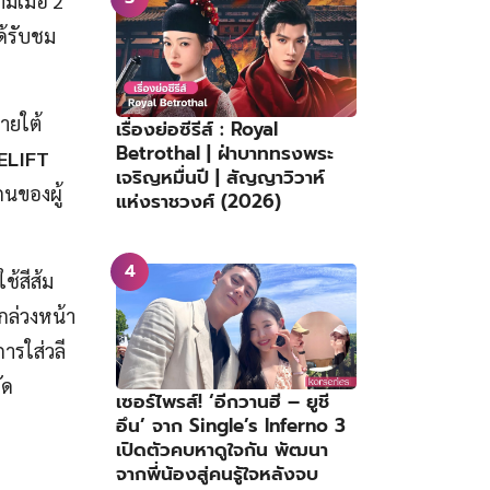
มเมื่อ 2
ด้รับชม
ายใต้
เรื่องย่อซีรีส์ : Royal
Betrothal | ฝ่าบาททรงพระ
ELIFT
เจริญหมื่นปี | สัญญาวิวาห์
กนของผู้
แห่งราชวงศ์ (2026)
ช้สีส้ม
ล่วงหน้า
ารใส่วลี
ัด
เซอร์ไพรส์! ‘อีกวานฮี – ยูชี
อึน’ จาก Single’s Inferno 3
เปิดตัวคบหาดูใจกัน พัฒนา
จากพี่น้องสู่คนรู้ใจหลังจบ