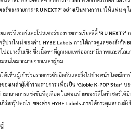
ตี้เฟ้นหาสมาชิกไอดอลชายอย่าง
i-Land
ที่ได้จบลงไปอย่างสวยงา
เตอร์ของรายการ
‘R U NEXT?’
อย่างเป็นทางการมาให้แฟน ๆ ไ
ผยแพร่ทีเซอร์และโปสเตอร์ของรายการเรียลลิตี้
‘R U NEXT?’
ภ
รุ๊ปวงใหม่ ของค่าย
HYBE Labels
ภายใต้การดูแลของสังกัด
B
d
ไปอย่างสิ้นเชิง ซึ่งเนื้อหาที่ถูกเผยแพร่ออกมามีภาพและสโลแ
วามสนใจมากมายจากเหล่าผู้ชม
งให้เห็นผู้เข้าร่วมรายการจับมือกันและวิ่งไปข้างหน้า โดยมีการใ
ของเหล่าผู้เข้าร่วมรายการ เพื่อเป็น
‘Globle K-POP Star’
บอก
กลางการแข่งขันที่ดุเดือด ในตอนท้ายของวิดีโอทีเซอร์ได้มีก
กิร์ลกรุ๊ปต่อไป ของค่าย
HYBE Labels
ภายใต้การดุแลของสังก
ี้