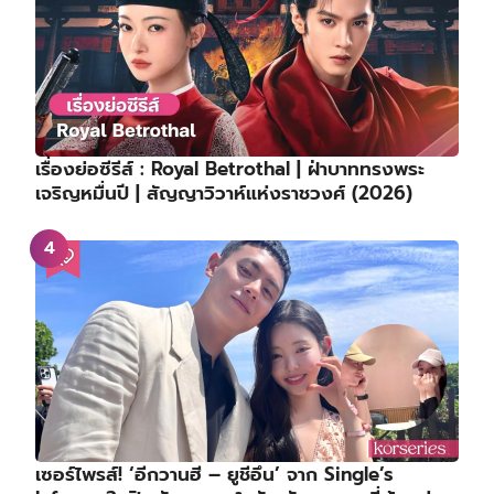
เรื่องย่อซีรีส์ : Royal Betrothal | ฝ่าบาททรงพระ
เจริญหมื่นปี | สัญญาวิวาห์แห่งราชวงศ์ (2026)
เซอร์ไพรส์! ‘อีกวานฮี – ยูชีอึน’ จาก Single’s