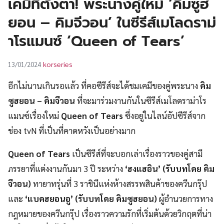
เคมีที่ตั้งตา! พระนางคู่ใหม่ ‘คิมซูฮ
UT
ยอน – คิมจีวอน’ ในซีรีส์เมโลดราม่
าโรแมนซ์ ‘Queen of Tears’
korseries
13/01/2024
อีกไม่นานเกินรอแล้ว ที่คอซีรีส์จะได้ชมเคมีของคู่พระนาง
คิม
ซูฮยอน – คิมจีวอน
ที่จะมาร่วมงานกันในซีรีส์เมโลดราม่าโร
แมนซ์เรื่องใหม่
Queen of Tears
ซึ่งอยู่ในไลน์อัปซีรีส์จาก
ช่อง tvN ที่เป็นที่คาดหวังเป็นอย่างมาก
Queen of Tears
เป็นซีรีส์ที่จะบอกเล่าเรื่องราวของคู่สามี
ภรรยาที่แต่งงานกันมา 3 ปี ระหว่าง
‘ฮงแฮอิน’ (รับบทโดย คิม
จีวอน)
ทายาทรุ่นที่ 3 ราชินีแห่งห้างสรรพสินค้าของควีนกรุ๊ป
และ
‘แบคฮยอนอู’ (รับบทโดย คิมซูฮยอน)
ผู้อำนวยการทาง
กฎหมายของควีนกรุ๊ป เรื่องราวความรักที่เริ่มต้นด้วยวิกฤตที่น่า