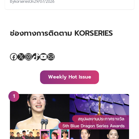
By
korseries
On
29/07/2026
ช่องทางการติดตาม KORSERIES
Facebook
X
Instagram
TikTok
YouTube
Mail
Weekly Hot Issue