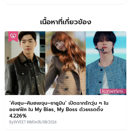
เนื้อหาที่เกี่ยวข้อง
‘คังฮุน–คิมฮเยจุน–ชาอูมิน’ เปิดฉากรักวุ่น ๆ ใน
ออฟฟิศ ใน My Bias, My Boss ด้วยเรตติ้ง
4.226%
By
SVVEET KIM
On
05/08/2026