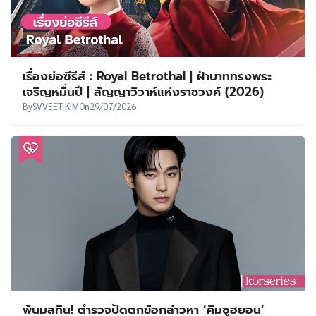
เรื่องย่อซีรีส์ : Royal Betrothal | ฝ่าบาททรงพระ
เจริญหมื่นปี | สัญญาวิวาห์แห่งราชวงศ์ (2026)
By
SVVEET KIM
On
29/07/2026
พ้นมลทิน! ตำรวจปัดตกข้อกล่าวหา ‘คิมซูฮยอน’