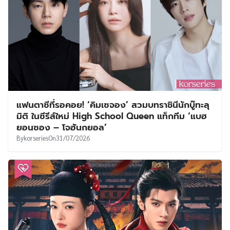
แฟนตาซีที่รอคอย! ‘คิมเซจอง’ สวมบทราชินีนักบู๊ทะลุ
มิติ ในซีรีส์ใหม่ High School Queen แท็กทีม ‘แบฮ
ยอนซอง – โจฮันกยอล’
By
korseries
On
31/07/2026