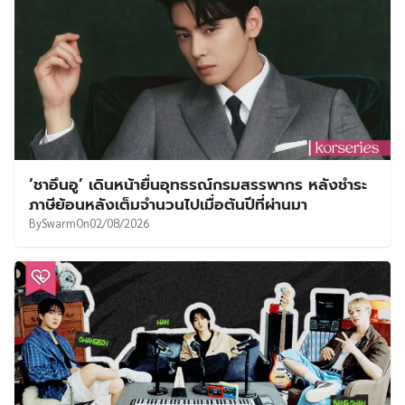
‘ชาอึนอู’ เดินหน้ายื่นอุทธรณ์กรมสรรพากร หลังชำระ
ภาษีย้อนหลังเต็มจำนวนไปเมื่อต้นปีที่ผ่านมา
By
Swarm
On
02/08/2026