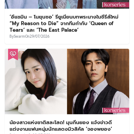
‘อีแชมิน – โนยุนซอ’ รียูเนียนบทพระนางในซีรีส์ใหม่
“My Reason to Die” จากทีมกำกับ ‘Queen of
Tears’ และ ‘The East Palace’
By
Swarm
On
29/07/2026
น้องสาวแห่งชาติสละโสด! มุนกึนยอง แจ้งข่าวดี
แต่งงานแฟนหนุ่มนักแสดงมิวสิคัล ‘จองพยอง’