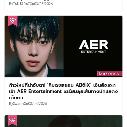
By
TANTARAT
On
03/08/2026
ก้าวใหม่ที่น่าจับตา! ‘คิมดงฮยอน AB6IX’ เซ็นสัญญา
เข้า AER Entertainment เตรียมลุยเส้นทางนักแสดง
เต็มตัว
By
Swarm
On
03/08/2026