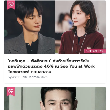
‘ซออินกุก – พัคจีฮยอน’ ส่งท้ายเรื่องราวรักใน
ออฟฟิศด้วยเรตติ้ง 4.6% ใน See You at Work
Tomorrow! ตอนอวสาน
By
SVVEET KIM
On
29/07/2026