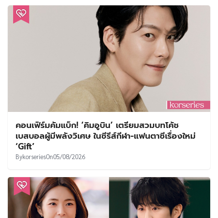
คอนเฟิร์มคัมแบ็ก! ‘คิมอูบิน’ เตรียมสวมบทโค้ช
เบสบอลผู้มีพลังวิเศษ ในซีรีส์กีฬา-แฟนตาซีเรื่องใหม่
‘Gift’
By
korseries
On
05/08/2026