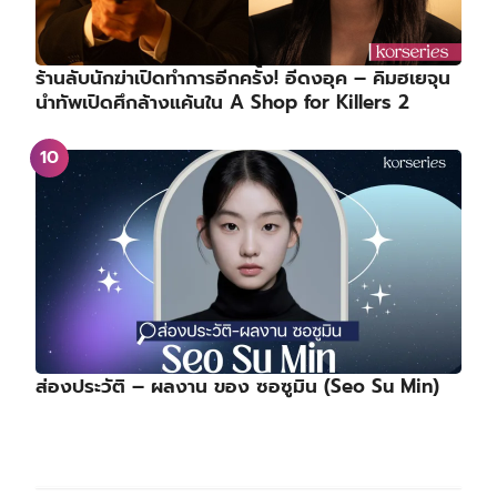
ร้านลับนักฆ่าเปิดทำการอีกครั้ง! อีดงอุค – คิมฮเยจุน
นำทัพเปิดศึกล้างแค้นใน A Shop for Killers 2
ส่องประวัติ – ผลงาน ของ ซอซูมิน (Seo Su Min)