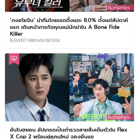
‘กงฮโยจิน’ นำทีมโกยเรตติ้งแตะ 8.0% ตั้งแต่สัปดาห์
แรก เดินหน้าภารกิจคุณแม่นักฆ่าใน A Bona Fide
Killer
By
SVVEET KIM
On
03/08/2026
อันโบฮยอน อัปเกรดเป็นตำรวจสายสืบเต็มตัวใน Flex
X Cop 2 พร้อมคู่หูคนใหม่ จองอึนแช