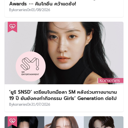
Awards ⋯ คิมโกอึน คว้าแดซัง!
By
korseries
On
01/08/2026
‘ยูริ SNSD’ เตรียมโบกมือลา SM หลังร่วมทางมานาน
19 ปี ยันยังคงทำกิจกรรม Girls’ Generation ต่อไป
By
korseries
On
31/07/2026