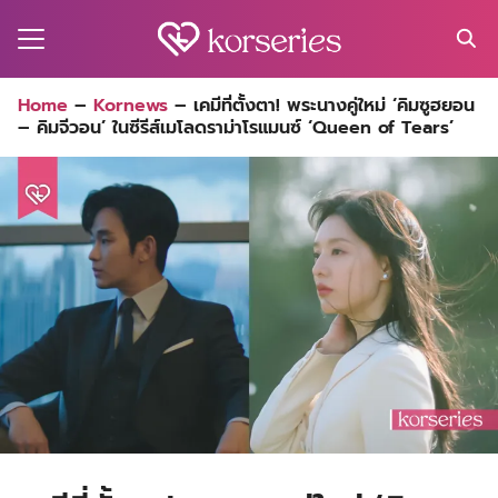
Skip
to
content
Search
Home
–
Kornews
–
เคมีที่ตั้งตา! พระนางคู่ใหม่ ‘คิมซูฮยอน
for:
– คิมจีวอน’ ในซีรีส์เมโลดราม่าโรแมนซ์ ‘Queen of Tears’
MA
ES
CT
EL
UTY
T
EW
US