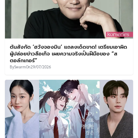
ต้นสังกัด ‘ฮวังจองมิน’ แถลงเด็ดขาด! เตรียมเอาผิด
ผู้ปล่อยข่าวลือเท็จ เผยความจริงเป็นฝีมือของ “ส
ตอล์กเกอร์”
By
Swarm
On
29/07/2026