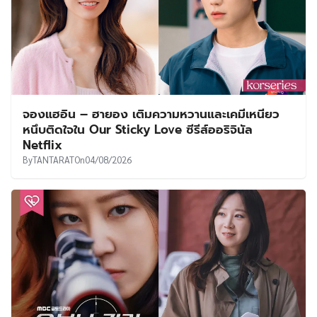
จองแฮอิน – ฮายอง เติมความหวานและเคมีเหนียว
หนึบติดใจใน Our Sticky Love ซีรีส์ออริจินัล
Netflix
By
TANTARAT
On
04/08/2026