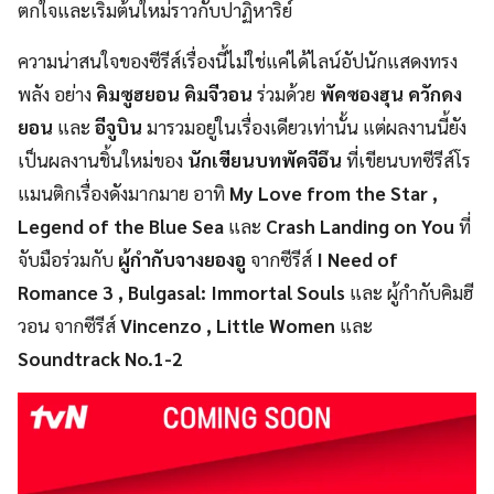
ตกใจและเริ่มต้นใหม่ราวกับปาฏิหาริย์
ความน่าสนใจของซีรีส์เรื่องนี้ไม่ใช่แค่ได้ไลน์อัปนักแสดงทรง
พลัง อย่าง
คิมซูฮยอน คิมจีวอน
ร่วมด้วย
พัคซองฮุน ควักดง
ยอน
และ
อีจูบิน
มารวมอยู่ในเรื่องเดียวเท่านั้น แต่ผลงานนี้ยัง
เป็นผลงานชิ้นใหม่ของ
นักเขียนบทพัคจีอึน
ที่เขียนบทซีรีส์โร
แมนติกเรื่องดังมากมาย อาทิ
My Love from the Star ,
Legend of the Blue Sea
และ
Crash Landing on You
ที่
จับมือร่วมกับ
ผู้กำกับจางยองอู
จากซีรีส์
I Need of
Romance 3 , Bulgasal: Immortal Souls
และ ผู้กำกับคิมฮี
วอน จากซีรีส์
Vincenzo , Little Women
และ
Soundtrack No.1-2