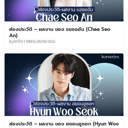
ส่องประวัติ – ผลงาน ของ แชซออัน (Chae Seo
An)
By
SVVEET KIM
On
28/04/2026
ส่องประวัติ – ผลงาน ของ ฮยอนอูซอก (Hyun Woo