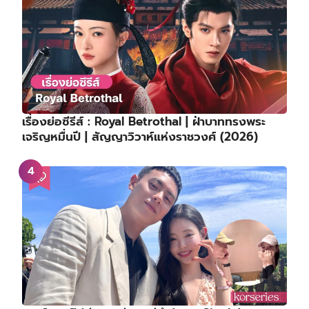
เรื่องย่อซีรีส์ : Royal Betrothal | ฝ่าบาททรงพระ
เจริญหมื่นปี | สัญญาวิวาห์แห่งราชวงศ์ (2026)