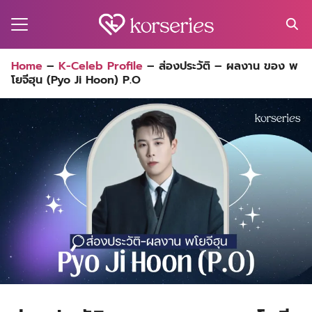
Skip
to
content
Search
Home
–
K-Celeb Profile
–
ส่องประวัติ – ผลงาน ของ พ
for:
โยจีฮุน (Pyo Ji Hoon) P.O
MA
ES
CT
EL
UTY
T
EW
US