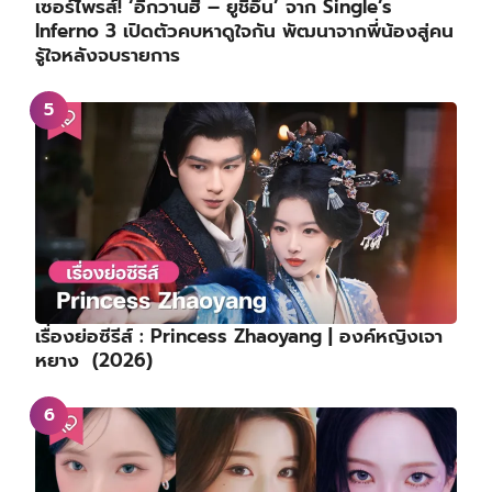
เซอร์ไพรส์! ‘อีกวานฮี – ยูชีอึน’ จาก Single’s
Inferno 3 เปิดตัวคบหาดูใจกัน พัฒนาจากพี่น้องสู่คน
รู้ใจหลังจบรายการ
เรื่องย่อซีรีส์ : Princess Zhaoyang | องค์หญิงเจา
หยาง (2026)