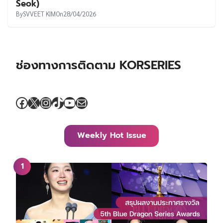
Seok)
By
SVVEET KIM
On
28/04/2026
ช่องทางการติดตาม KORSERIES
Facebook
X
Instagram
TikTok
YouTube
Mail
Weekly Hot Issue