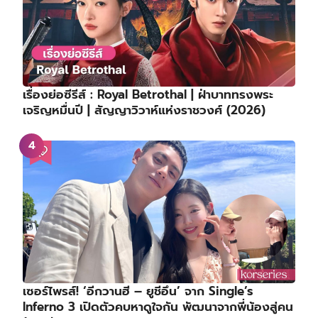
เรื่องย่อซีรีส์ : Royal Betrothal | ฝ่าบาททรงพระ
เจริญหมื่นปี | สัญญาวิวาห์แห่งราชวงศ์ (2026)
เซอร์ไพรส์! ‘อีกวานฮี – ยูชีอึน’ จาก Single’s
Inferno 3 เปิดตัวคบหาดูใจกัน พัฒนาจากพี่น้องสู่คน