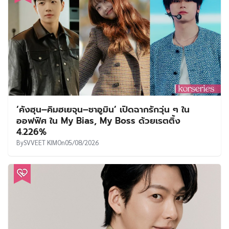
‘คังฮุน–คิมฮเยจุน–ชาอูมิน’ เปิดฉากรักวุ่น ๆ ใน
ออฟฟิศ ใน My Bias, My Boss ด้วยเรตติ้ง
4.226%
By
SVVEET KIM
On
05/08/2026