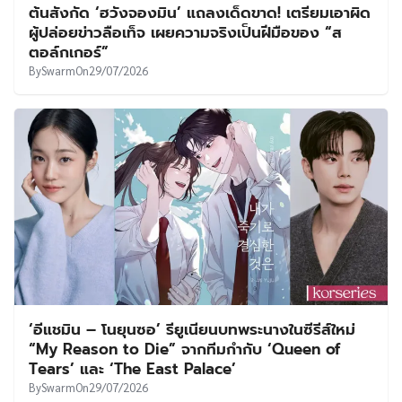
ต้นสังกัด ‘ฮวังจองมิน’ แถลงเด็ดขาด! เตรียมเอาผิด
ผู้ปล่อยข่าวลือเท็จ เผยความจริงเป็นฝีมือของ “ส
ตอล์กเกอร์”
By
Swarm
On
29/07/2026
‘อีแชมิน – โนยุนซอ’ รียูเนียนบทพระนางในซีรีส์ใหม่
“My Reason to Die” จากทีมกำกับ ‘Queen of
Tears’ และ ‘The East Palace’
By
Swarm
On
29/07/2026