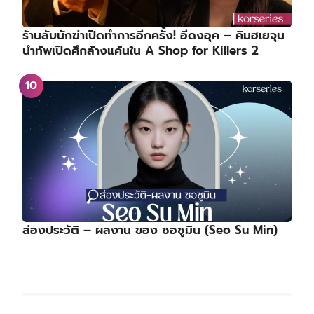
ร้านลับนักฆ่าเปิดทำการอีกครั้ง! อีดงอุค – คิมฮเยจุน
นำทัพเปิดศึกล้างแค้นใน A Shop for Killers 2
ส่องประวัติ – ผลงาน ของ ซอซูมิน (Seo Su Min)