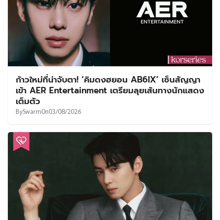
ก้าวใหม่ที่น่าจับตา! ‘คิมดงฮยอน AB6IX’ เซ็นสัญญา
เข้า AER Entertainment เตรียมลุยเส้นทางนักแสดง
เต็มตัว
By
Swarm
On
03/08/2026