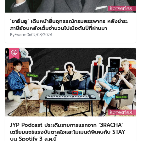
‘ชาอึนอู’ เดินหน้ายื่นอุทธรณ์กรมสรรพากร หลังชำระ
ภาษีย้อนหลังเต็มจำนวนไปเมื่อต้นปีที่ผ่านมา
By
Swarm
On
02/08/2026
JYP Podcast ประเดิมรายการแรกจาก ‘3RACHA’
เตรียมแชร์แรงบันดาลใจและโมเมนต์พิเศษกับ STAY
บน Spotify 3 ส.ค.นี้