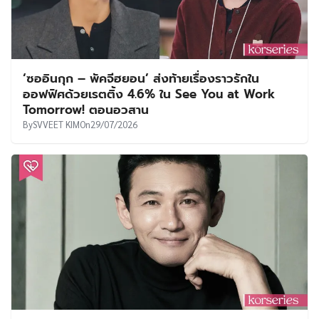
‘ซออินกุก – พัคจีฮยอน’ ส่งท้ายเรื่องราวรักใน
ออฟฟิศด้วยเรตติ้ง 4.6% ใน See You at Work
Tomorrow! ตอนอวสาน
By
SVVEET KIM
On
29/07/2026