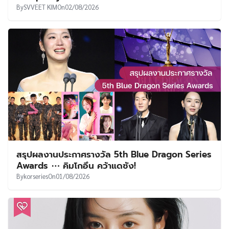
By
SVVEET KIM
On
02/08/2026
สรุปผลงานประกาศรางวัล 5th Blue Dragon Series
Awards ⋯ คิมโกอึน คว้าแดซัง!
By
korseries
On
01/08/2026