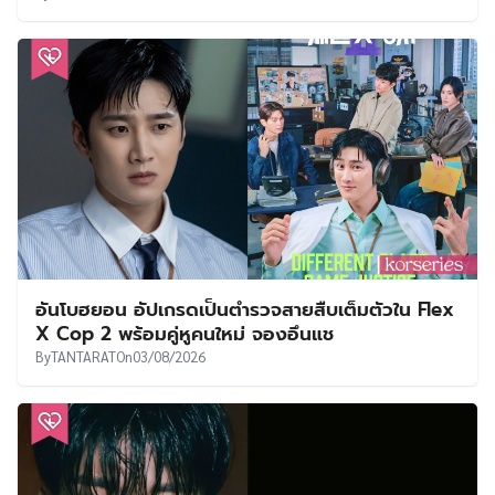
อันโบฮยอน อัปเกรดเป็นตำรวจสายสืบเต็มตัวใน Flex
X Cop 2 พร้อมคู่หูคนใหม่ จองอึนแช
By
TANTARAT
On
03/08/2026