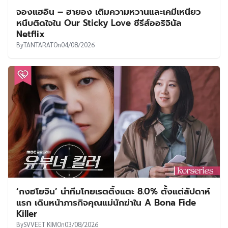
จองแฮอิน – ฮายอง เติมความหวานและเคมีเหนียว
หนึบติดใจใน Our Sticky Love ซีรีส์ออริจินัล
Netflix
By
TANTARAT
On
04/08/2026
‘กงฮโยจิน’ นำทีมโกยเรตติ้งแตะ 8.0% ตั้งแต่สัปดาห์
แรก เดินหน้าภารกิจคุณแม่นักฆ่าใน A Bona Fide
Killer
By
SVVEET KIM
On
03/08/2026