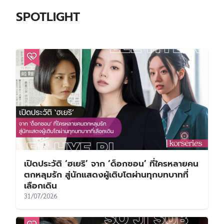
SPOTLIGHT
เปิดประวัติ ‘ฮเยริ’ จาก ‘ด็อกซอน’ ที่ใครหลายคน
ตกหลุมรัก สู่นักแสดงผู้เติบโตผ่านทุกบทบาทที่
เลือกเดิน
31/07/2026