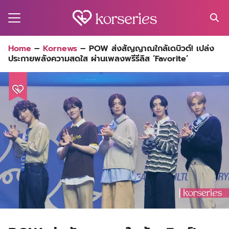
Skip
to
content
Search
Home
–
Kornews
–
POW ส่งสัญญาณใกล้เดบิวต์! เปล่ง
for:
ประกายพลังความสดใส ผ่านเพลงพรีรีลิส ‘Favorite’
MA
ES
CT
EL
UTY
T
EW
US