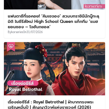
แฟนตาซีที่รอคอย! ‘คิมเซจอง’ สวมบทราชินีนักบู๊ทะลุ
มิติ ในซีรีส์ใหม่ High School Queen แท็กทีม ‘แบฮ
ยอนซอง – โจฮันกยอล’
By
korseries
On
31/07/2026
เรื่องย่อซีรีส์ : Royal Betrothal | ฝ่าบาททรงพระ
เจริญหมื่นปี | สัญญาวิวาห์แห่งราชวงศ์ (2026)