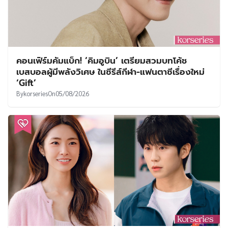
คอนเฟิร์มคัมแบ็ก! ‘คิมอูบิน’ เตรียมสวมบทโค้ช
เบสบอลผู้มีพลังวิเศษ ในซีรีส์กีฬา-แฟนตาซีเรื่องใหม่
‘Gift’
By
korseries
On
05/08/2026