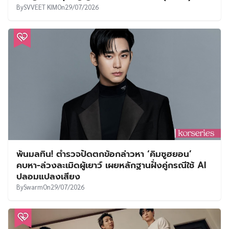
By
SVVEET KIM
On
29/07/2026
พ้นมลทิน! ตำรวจปัดตกข้อกล่าวหา ‘คิมซูฮยอน’
คบหา-ล่วงละเมิดผู้เยาว์ เผยหลักฐานฝั่งคู่กรณีใช้ AI
ปลอมแปลงเสียง
By
Swarm
On
29/07/2026