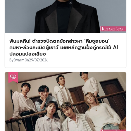
พ้นมลทิน! ตำรวจปัดตกข้อกล่าวหา ‘คิมซูฮยอน’
คบหา-ล่วงละเมิดผู้เยาว์ เผยหลักฐานฝั่งคู่กรณีใช้ AI
ปลอมแปลงเสียง
By
Swarm
On
29/07/2026