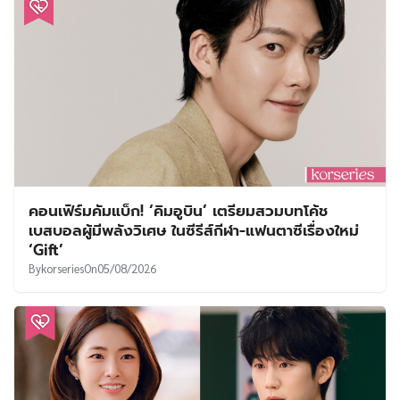
คอนเฟิร์มคัมแบ็ก! ‘คิมอูบิน’ เตรียมสวมบทโค้ช
เบสบอลผู้มีพลังวิเศษ ในซีรีส์กีฬา-แฟนตาซีเรื่องใหม่
‘Gift’
By
korseries
On
05/08/2026