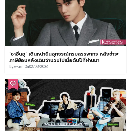
‘ชาอึนอู’ เดินหน้ายื่นอุทธรณ์กรมสรรพากร หลังชำระ
ภาษีย้อนหลังเต็มจำนวนไปเมื่อต้นปีที่ผ่านมา
By
Swarm
On
02/08/2026