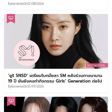
By
korseries
On
01/08/2026
‘ยูริ SNSD’ เตรียมโบกมือลา SM หลังร่วมทางมานาน
19 ปี ยันยังคงทำกิจกรรม Girls’ Generation ต่อไป
By
korseries
On
31/07/2026