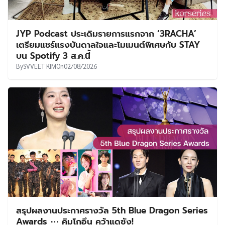
JYP Podcast ประเดิมรายการแรกจาก ‘3RACHA’
เตรียมแชร์แรงบันดาลใจและโมเมนต์พิเศษกับ STAY
บน Spotify 3 ส.ค.นี้
By
SVVEET KIM
On
02/08/2026
สรุปผลงานประกาศรางวัล 5th Blue Dragon Series
Awards ⋯ คิมโกอึน คว้าแดซัง!