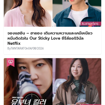
จองแฮอิน – ฮายอง เติมความหวานและเคมีเหนียว
หนึบติดใจใน Our Sticky Love ซีรีส์ออริจินัล
Netflix
By
TANTARAT
On
04/08/2026