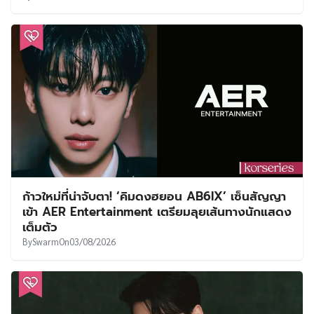
ก้าวใหม่ที่น่าจับตา! ‘คิมดงฮยอน AB6IX’ เซ็นสัญญา
เข้า AER Entertainment เตรียมลุยเส้นทางนักแสดง
เต็มตัว
By
Swarm
On
03/08/2026