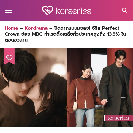
Skip
to
content
Search
Home
–
Kordrama
–
ปิดฉากแบบมงลง! ซีรีส์ Perfect
for:
Crown ช่อง MBC ทำเรตติ้งเฉลี่ยทั่วประเทศสูงถึง 13.8% ใน
MA
ตอนอวสาน
ES
CT
EL
UTY
T
EW
US