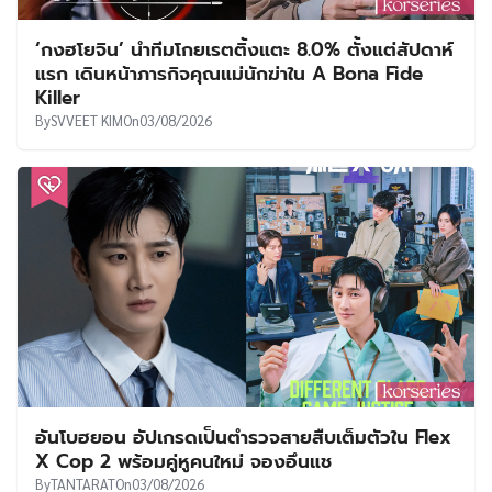
‘กงฮโยจิน’ นำทีมโกยเรตติ้งแตะ 8.0% ตั้งแต่สัปดาห์
แรก เดินหน้าภารกิจคุณแม่นักฆ่าใน A Bona Fide
Killer
By
SVVEET KIM
On
03/08/2026
อันโบฮยอน อัปเกรดเป็นตำรวจสายสืบเต็มตัวใน Flex
X Cop 2 พร้อมคู่หูคนใหม่ จองอึนแช
By
TANTARAT
On
03/08/2026