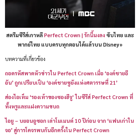
สตรีมซีรีส์เกาหลี
Perfect Crown | รักนี้มงลง
ซับไทย และ
พากย์ไทย แบบครบทุกตอนได้แล้วบน Disney+
บทความที่เกี่ยวข้อง
ถอดรหัสพาดหัวข่าวใน Perfect Crown เมื่อ ‘องค์ชายอี
อัน’ ถูกเปรียบเป็น ‘องค์ชายซูยังแห่งศตวรรษที่ 21’
ส่องไอเท็ม ‘รองเท้าของซองฮีจู‘ ในซีรีส์ Perfect Crown ที่
ทั้งหรูและแฝงความขบถ
ไอยู – บยอนอูซอก เล่าโมเมนต์ 10 ปีก่อน จาก ‘แฟนเก่าใน
จอ’ สู่การโคจรพบกันอีกครั้งใน Perfect Crown