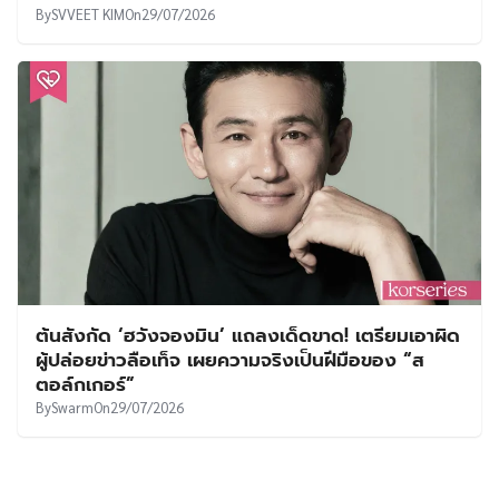
By
SVVEET KIM
On
29/07/2026
ต้นสังกัด ‘ฮวังจองมิน’ แถลงเด็ดขาด! เตรียมเอาผิด
ผู้ปล่อยข่าวลือเท็จ เผยความจริงเป็นฝีมือของ “ส
ตอล์กเกอร์”
By
Swarm
On
29/07/2026