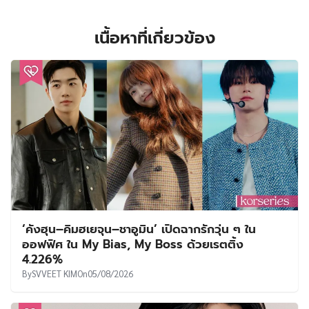
เนื้อหาที่เกี่ยวข้อง
‘คังฮุน–คิมฮเยจุน–ชาอูมิน’ เปิดฉากรักวุ่น ๆ ใน
ออฟฟิศ ใน My Bias, My Boss ด้วยเรตติ้ง
4.226%
By
SVVEET KIM
On
05/08/2026