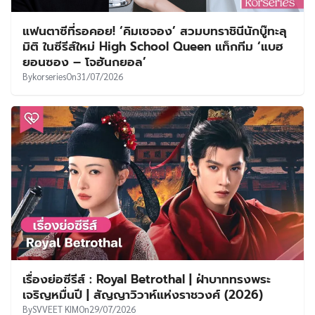
แฟนตาซีที่รอคอย! ‘คิมเซจอง’ สวมบทราชินีนักบู๊ทะลุ
มิติ ในซีรีส์ใหม่ High School Queen แท็กทีม ‘แบฮ
ยอนซอง – โจฮันกยอล’
By
korseries
On
31/07/2026
เรื่องย่อซีรีส์ : Royal Betrothal | ฝ่าบาททรงพระ
เจริญหมื่นปี | สัญญาวิวาห์แห่งราชวงศ์ (2026)
By
SVVEET KIM
On
29/07/2026