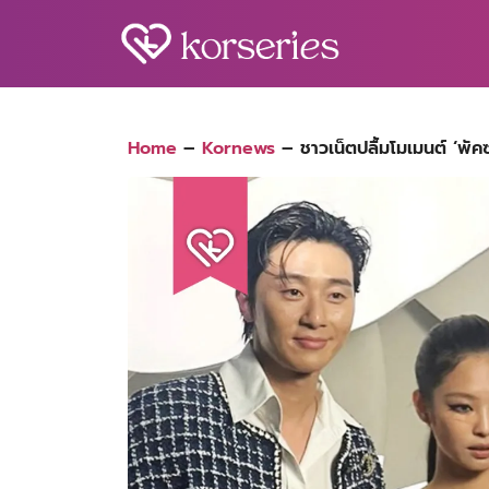
Skip
to
content
S
fo
Home
–
Kornews
–
ชาวเน็ตปลื้มโมเมนต์ ‘พั