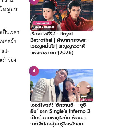
ที่งาน
ยกใหญ่บน
เป็นเวลา
เรื่องย่อซีรีส์ : Royal
Betrothal | ฝ่าบาททรงพระ
กเกตผ้า
เจริญหมื่นปี | สัญญาวิวาห์
 all-
แห่งราชวงศ์ (2026)
อร่าของ
เซอร์ไพรส์! ‘อีกวานฮี – ยูชี
อึน’ จาก Single’s Inferno 3
เปิดตัวคบหาดูใจกัน พัฒนา
จากพี่น้องสู่คนรู้ใจหลังจบ