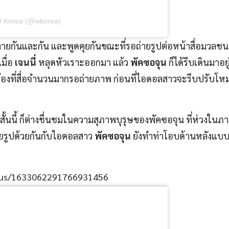
W Korea (@wkorea)
ทักทายกันและกัน และพูดคุยกันขณะที่รอถ่ายรูปต่อหน้าสื่อมวลชน 
มื่อ
เจนนี่
หลุดหัวเราะออกมา แล้ว
พัคซอจุน
ก็ได้รีบเดินมาอย
งกล้องที่สื่อจำนวนมากรอถ่ายภาพ ก่อนที่ไอดอลสาวจะรีบปรับโห
ันสั้นนี้ ก็ต่างชื่นชมในความสุภาพบุรุษของพัคซอจุน ที่ห่วงในภ
่ายรูปด้วยกันกับไอดอลสาว
พัคซอจุน
ยังทำท่าโอบด้านหลังแบ
tatus/1633062291766931456