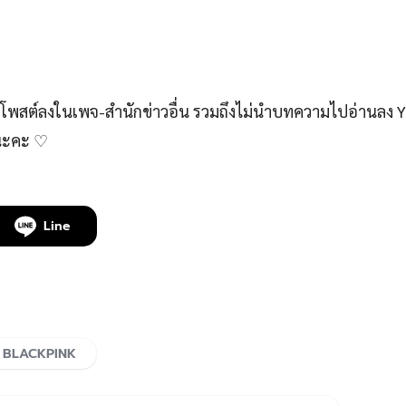
สต์ลงในเพจ-สำนักข่าวอื่น รวมถึงไม่นำบทความไปอ่านลง 
์นะคะ ♡
Line
ี่ BLACKPINK