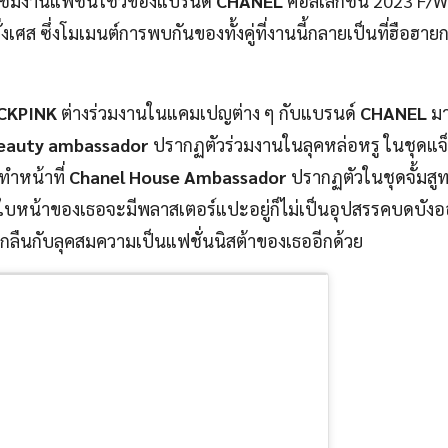
มชมงานแฟชั่นโชว์ของแบรนด์
CHANEL
คอลเล็กชั่น 2023 F/W 
งเศส ซึ่งโมเมนต์การพบกันของทั้งคู่ที่งานนี้กลายเป็นที่ฮือฮา
ACKPINK
ต่างร่วมงานในแคมเปญต่าง ๆ กับแบรนด์
CHANEL
มา
eauty ambassador
ปรากฏตัวร่วมงานในลุคหล่อหรู ในชุดแจ็
่ทำหน้าที่
Chanel House Ambassador
ปรากฏตัวในชุดจั้มสูท
ม้ใบหน้าของเธอจะมีพลาสเตอร์แปะอยู่ก็ไม่เป็นอุปสรรคบดบังอ
ลมกลืนกับลุคสมความเป็นแฟชั่นนิสต้าของเธออีกด้วย