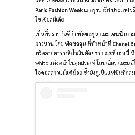
และ ไอดอลสาว
เจนนี่ BLACKPINK
ได้มาร่ว
Paris Fashion Week
ณ กรุงปารีส ประเทศฝรั่
โซเชียลมีเดีย
เป็นที่ทราบกันดีว่า
พัคซอจุน
และ
เจนนี่ BL
ยาวนาน โดย
พัคซอจุน
ที่ทำหน้าที่
Chanel B
ทวีตลายตารางสีน้ำเงินตัดขาว ขณะที่
เจนนี่
ที
white แต่งหน้าในลุคสวยเท่ โฉบเฉี่ยว และแ
ไอดอลสาวแม้แต่น้อย ซ้ำยังดูเป็นแฟชั่นที่ก