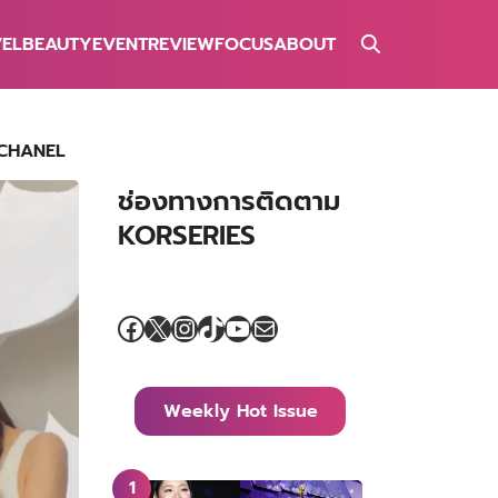
VEL
BEAUTY
EVENT
REVIEW
FOCUS
ABOUT
ด์ CHANEL
ช่องทางการติดตาม
KORSERIES
Facebook
X
Instagram
TikTok
YouTube
Mail
Weekly Hot Issue