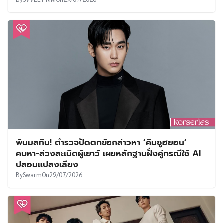
พ้นมลทิน! ตำรวจปัดตกข้อกล่าวหา ‘คิมซูฮยอน’
คบหา-ล่วงละเมิดผู้เยาว์ เผยหลักฐานฝั่งคู่กรณีใช้ AI
ปลอมแปลงเสียง
By
Swarm
On
29/07/2026