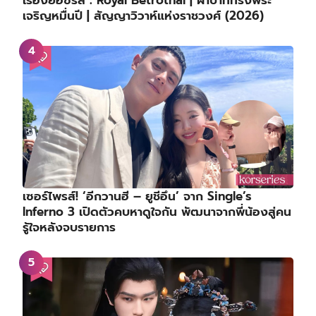
เรื่องย่อซีรีส์ : Royal Betrothal | ฝ่าบาททรงพระ
เจริญหมื่นปี | สัญญาวิวาห์แห่งราชวงศ์ (2026)
เซอร์ไพรส์! ‘อีกวานฮี – ยูชีอึน’ จาก Single’s
Inferno 3 เปิดตัวคบหาดูใจกัน พัฒนาจากพี่น้องสู่คน
รู้ใจหลังจบรายการ