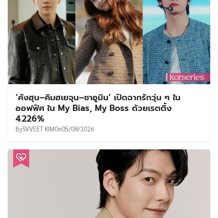
‘คังฮุน–คิมฮเยจุน–ชาอูมิน’ เปิดฉากรักวุ่น ๆ ใน
ออฟฟิศ ใน My Bias, My Boss ด้วยเรตติ้ง
4.226%
By
SVVEET KIM
On
05/08/2026