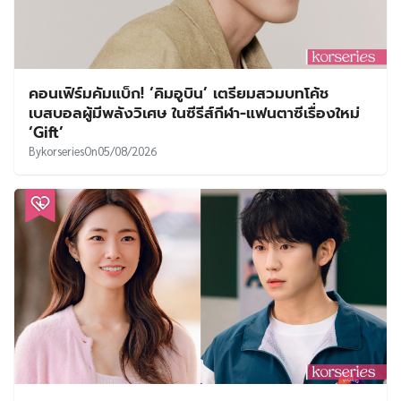
คอนเฟิร์มคัมแบ็ก! ‘คิมอูบิน’ เตรียมสวมบทโค้ช
เบสบอลผู้มีพลังวิเศษ ในซีรีส์กีฬา-แฟนตาซีเรื่องใหม่
‘Gift’
By
korseries
On
05/08/2026