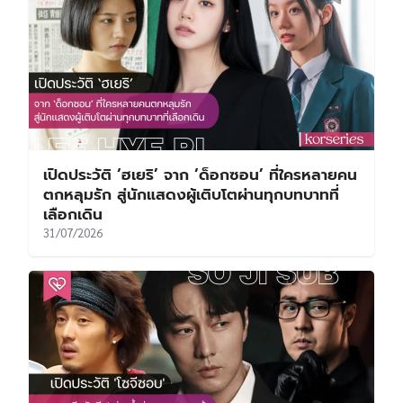
เปิดประวัติ ‘ฮเยริ’ จาก ‘ด็อกซอน’ ที่ใครหลายคน
ตกหลุมรัก สู่นักแสดงผู้เติบโตผ่านทุกบทบาทที่
เลือกเดิน
31/07/2026