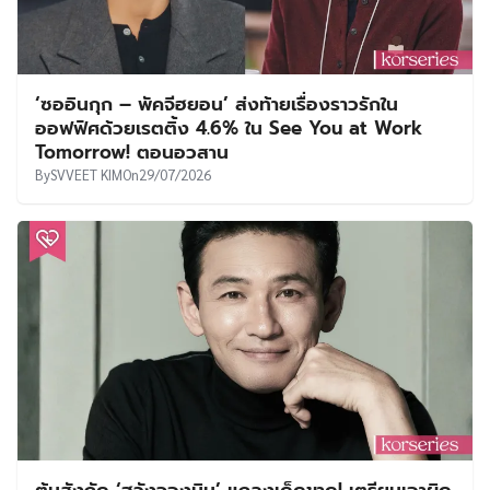
‘ซออินกุก – พัคจีฮยอน’ ส่งท้ายเรื่องราวรักใน
ออฟฟิศด้วยเรตติ้ง 4.6% ใน See You at Work
Tomorrow! ตอนอวสาน
By
SVVEET KIM
On
29/07/2026
ต้นสังกัด ‘ฮวังจองมิน’ แถลงเด็ดขาด! เตรียมเอาผิด