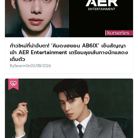
ก้าวใหม่ที่น่าจับตา! ‘คิมดงฮยอน AB6IX’ เซ็นสัญญา
เข้า AER Entertainment เตรียมลุยเส้นทางนักแสดง
เต็มตัว
By
Swarm
On
03/08/2026