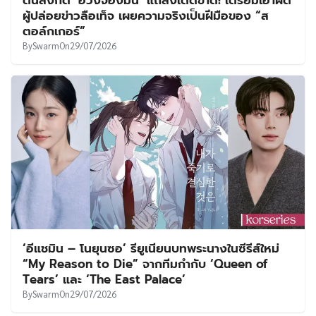
ผู้ปล่อยข่าวลือเท็จ เผยความจริงเป็นฝีมือของ “ส
ตอล์กเกอร์”
By
Swarm
On
29/07/2026
‘อีแชมิน – โนยุนซอ’ รียูเนียนบทพระนางในซีรีส์ใหม่
“My Reason to Die” จากทีมกำกับ ‘Queen of
Tears’ และ ‘The East Palace’
By
Swarm
On
29/07/2026