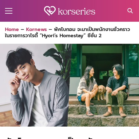
Skip
to
content
Search
Home
–
Kornews
–
พัคโบกอม จะมาเป็นพนักงานชั่วคราว
for:
ในรายการวาไรตี้ “Hyori’s Homestay” ซีซั่น 2
MA
ES
CT
EL
UTY
T
EW
US