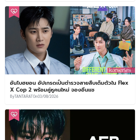
อันโบฮยอน อัปเกรดเป็นตำรวจสายสืบเต็มตัวใน Flex
X Cop 2 พร้อมคู่หูคนใหม่ จองอึนแช
By
TANTARAT
On
03/08/2026