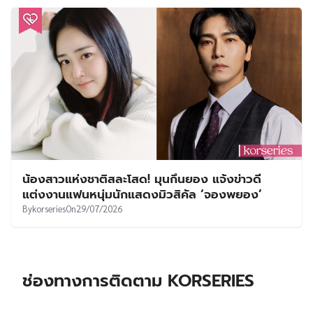
น้องสาวแห่งชาติสละโสด! มุนกึนยอง แจ้งข่าวดี
แต่งงานแฟนหนุ่มนักแสดงมิวสิคัล ‘จองพยอง’
By
korseries
On
29/07/2026
ช่องทางการติดตาม KORSERIES