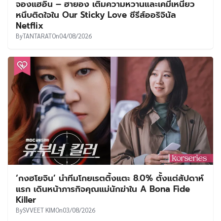
จองแฮอิน – ฮายอง เติมความหวานและเคมีเหนียว
หนึบติดใจใน Our Sticky Love ซีรีส์ออริจินัล
Netflix
By
TANTARAT
On
04/08/2026
‘กงฮโยจิน’ นำทีมโกยเรตติ้งแตะ 8.0% ตั้งแต่สัปดาห์
แรก เดินหน้าภารกิจคุณแม่นักฆ่าใน A Bona Fide
Killer
By
SVVEET KIM
On
03/08/2026