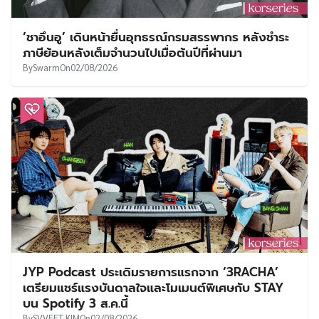
‘ชาอึนอู’ เดินหน้ายื่นอุทธรณ์กรมสรรพากร หลังชำระ
ภาษีย้อนหลังเต็มจำนวนไปเมื่อต้นปีที่ผ่านมา
By
Swarm
On
02/08/2026
JYP Podcast ประเดิมรายการแรกจาก ‘3RACHA’
เตรียมแชร์แรงบันดาลใจและโมเมนต์พิเศษกับ STAY
บน Spotify 3 ส.ค.นี้
By
SVVEET KIM
On
02/08/2026