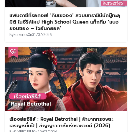
แฟนตาซีที่รอคอย! ‘คิมเซจอง’ สวมบทราชินีนักบู๊ทะลุ
มิติ ในซีรีส์ใหม่ High School Queen แท็กทีม ‘แบฮ
ยอนซอง – โจฮันกยอล’
By
korseries
On
31/07/2026
เรื่องย่อซีรีส์ : Royal Betrothal | ฝ่าบาททรงพระ
เจริญหมื่นปี | สัญญาวิวาห์แห่งราชวงศ์ (2026)
By
SVVEET KIM
On
29/07/2026