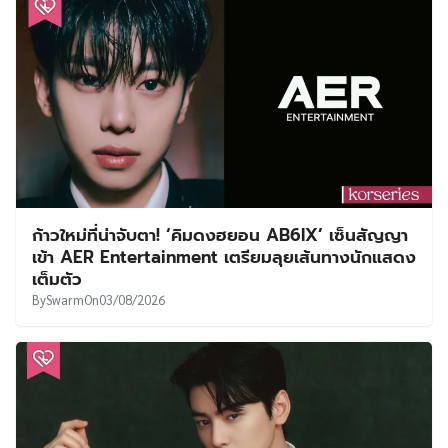
ก้าวใหม่ที่น่าจับตา! ‘คิมดงฮยอน AB6IX’ เซ็นสัญญา
เข้า AER Entertainment เตรียมลุยเส้นทางนักแสดง
เต็มตัว
By
Swarm
On
03/08/2026