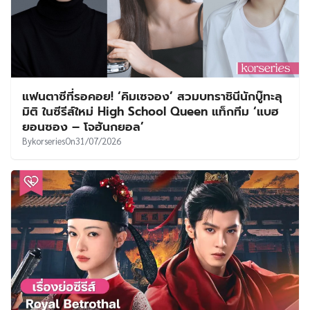
แฟนตาซีที่รอคอย! ‘คิมเซจอง’ สวมบทราชินีนักบู๊ทะลุ
มิติ ในซีรีส์ใหม่ High School Queen แท็กทีม ‘แบฮ
ยอนซอง – โจฮันกยอล’
By
korseries
On
31/07/2026