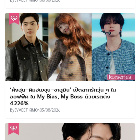
‘คังฮุน–คิมฮเยจุน–ชาอูมิน’ เปิดฉากรักวุ่น ๆ ใน
ออฟฟิศ ใน My Bias, My Boss ด้วยเรตติ้ง
4.226%
By
SVVEET KIM
On
05/08/2026