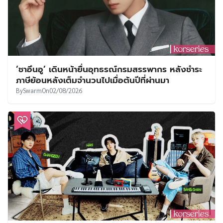
‘ชาอึนอู’ เดินหน้ายื่นอุทธรณ์กรมสรรพากร หลังชำระ
ภาษีย้อนหลังเต็มจำนวนไปเมื่อต้นปีที่ผ่านมา
By
Swarm
On
02/08/2026