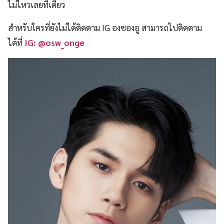
ไม่ไหวเลยทีเดียว
สำหรับใครที่ยังไม่ได้ติดตาม IG องซองอู สามารถไปติดตาม
ได้ที่
IG: @osw_onge