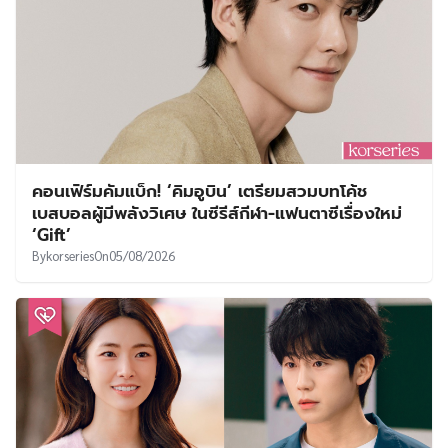
คอนเฟิร์มคัมแบ็ก! ‘คิมอูบิน’ เตรียมสวมบทโค้ช
เบสบอลผู้มีพลังวิเศษ ในซีรีส์กีฬา-แฟนตาซีเรื่องใหม่
‘Gift’
By
korseries
On
05/08/2026