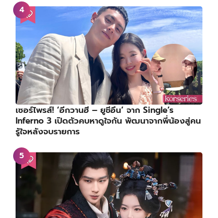
เซอร์ไพรส์! ‘อีกวานฮี – ยูชีอึน’ จาก Single’s
Inferno 3 เปิดตัวคบหาดูใจกัน พัฒนาจากพี่น้องสู่คน
รู้ใจหลังจบรายการ