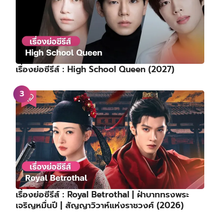
เรื่องย่อซีรีส์ : High School Queen (2027)
เรื่องย่อซีรีส์ : Royal Betrothal | ฝ่าบาททรงพระ
เจริญหมื่นปี | สัญญาวิวาห์แห่งราชวงศ์ (2026)