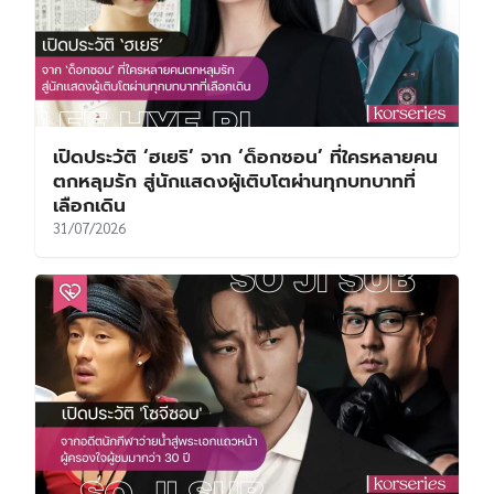
เปิดประวัติ ‘ฮเยริ’ จาก ‘ด็อกซอน’ ที่ใครหลายคน
ตกหลุมรัก สู่นักแสดงผู้เติบโตผ่านทุกบทบาทที่
เลือกเดิน
31/07/2026