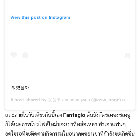
View this post on Instagram
뭐했을까
A post shared by
옹성우 ongseongwoo
(@osw_onge) on
Jan 
และภายในวันเดียวกันนี้เอง
Fantagio
ต้นสังกัดขององซองอู
ก็ได้เผยภาพโปรไฟล์ใหม่ของเขาที่หล่อเหลา ทำเอาแฟนๆ
อดใจรอที่จะติดตามกิจกรรมในอนาคตของเขาที่กำลังจะเกิดขึ้น