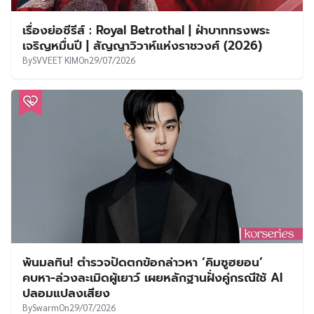
เรื่องย่อซีรีส์ : Royal Betrothal | ฝ่าบาททรงพระ
เจริญหมื่นปี | สัญญาวิวาห์แห่งราชวงศ์ (2026)
By
SVVEET KIM
On
29/07/2026
พ้นมลทิน! ตำรวจปัดตกข้อกล่าวหา ‘คิมซูฮยอน’
คบหา-ล่วงละเมิดผู้เยาว์ เผยหลักฐานฝั่งคู่กรณีใช้ AI
ปลอมแปลงเสียง
By
Swarm
On
29/07/2026