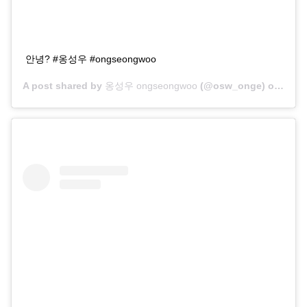
안녕? #옹성우 #ongseongwoo
A post shared by
옹성우 ongseongwoo
(@osw_onge) on
Jan 