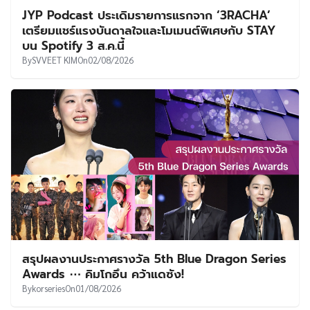
JYP Podcast ประเดิมรายการแรกจาก ‘3RACHA’
เตรียมแชร์แรงบันดาลใจและโมเมนต์พิเศษกับ STAY
บน Spotify 3 ส.ค.นี้
By
SVVEET KIM
On
02/08/2026
สรุปผลงานประกาศรางวัล 5th Blue Dragon Series
Awards ⋯ คิมโกอึน คว้าแดซัง!
By
korseries
On
01/08/2026