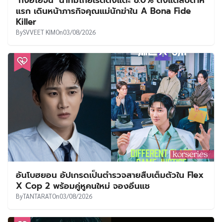
‘กงฮโยจิน’ นำทีมโกยเรตติ้งแตะ 8.0% ตั้งแต่สัปดาห์
แรก เดินหน้าภารกิจคุณแม่นักฆ่าใน A Bona Fide
Killer
By
SVVEET KIM
On
03/08/2026
อันโบฮยอน อัปเกรดเป็นตำรวจสายสืบเต็มตัวใน Flex
X Cop 2 พร้อมคู่หูคนใหม่ จองอึนแช
By
TANTARAT
On
03/08/2026