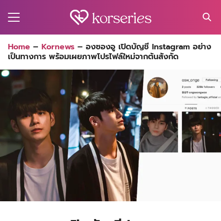
Skip
to
content
Search
Home
–
Kornews
–
องซองอู เปิดบัญชี Instagram อย่าง
for:
เป็นทางการ พร้อมเผยภาพโปรไฟล์ใหม่จากต้นสังกัด
MA
ES
CT
EL
UTY
T
EW
US