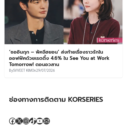
‘ซออินกุก – พัคจีฮยอน’ ส่งท้ายเรื่องราวรักใน
ออฟฟิศด้วยเรตติ้ง 4.6% ใน See You at Work
Tomorrow! ตอนอวสาน
By
SVVEET KIM
On
29/07/2026
ช่องทางการติดตาม KORSERIES
Facebook
X
Instagram
TikTok
YouTube
Mail