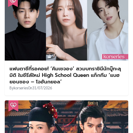
By
korseries
On
31/07/2026
แฟนตาซีที่รอคอย! ‘คิมเซจอง’ สวมบทราชินีนักบู๊ทะลุ
มิติ ในซีรีส์ใหม่ High School Queen แท็กทีม ‘แบฮ
ยอนซอง – โจฮันกยอล’
By
korseries
On
31/07/2026