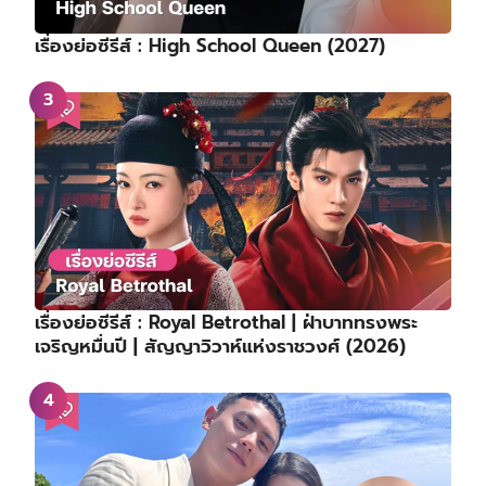
เรื่องย่อซีรีส์ : High School Queen (2027)
เรื่องย่อซีรีส์ : Royal Betrothal | ฝ่าบาททรงพระ
เจริญหมื่นปี | สัญญาวิวาห์แห่งราชวงศ์ (2026)