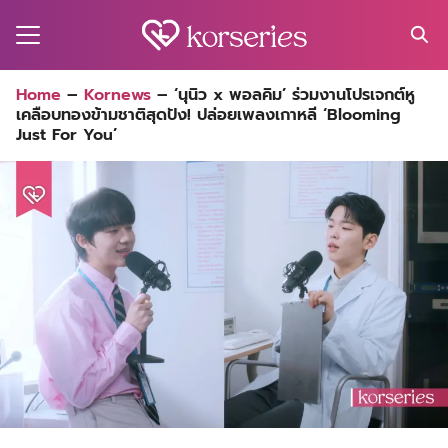
Skip
to
content
Search
Home
–
Kornews
–
‘นุนิว x พอลคิม’ ร่วมงานโปรเจกต์หู
for:
เคลือบทองข้ามชาติสุดปัง! ปล่อยเพลงเกาหลี ‘Blooming
MA
Just For You’
ES
CT
EL
UTY
T
EW
US