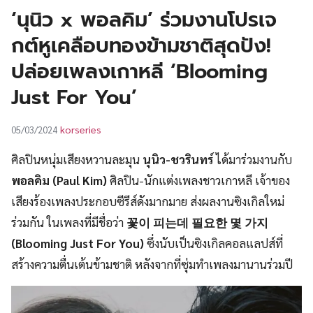
UT
‘นุนิว x พอลคิม’ ร่วมงานโปรเจ
กต์หูเคลือบทองข้ามชาติสุดปัง!
ปล่อยเพลงเกาหลี ‘Blooming
Just For You’
korseries
05/03/2024
ศิลปินหนุ่มเสียงหวานละมุน
นุนิว-ชวรินทร์
ได้มาร่วมงานกับ
พอลคิม (Paul Kim)
ศิลปิน-นักแต่งเพลงชาวเกาหลี เจ้าของ
เสียงร้องเพลงประกอบซีรีส์ดังมากมาย ส่งผลงานซิงเกิลใหม่
ร่วมกัน ในเพลงที่มีชื่อว่า
꽃이 피는데 필요한 몇 가지
(Blooming Just For You)
ซึ่งนับเป็นซิงเกิลคอลแลปส์ที่
สร้างความตื่นเต้นข้ามชาติ หลังจากที่ซุ่มทำเพลงมานานร่วมปี