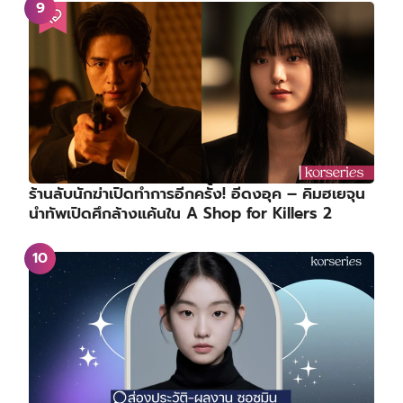
เรื่องย่อซีรีส์ : Key to the Phoenix Heart | ชะตา
รักกระดูกปักษา (2026)
ร้านลับนักฆ่าเปิดทำการอีกครั้ง! อีดงอุค – คิมฮเยจุน
นำทัพเปิดศึกล้างแค้นใน A Shop for Killers 2