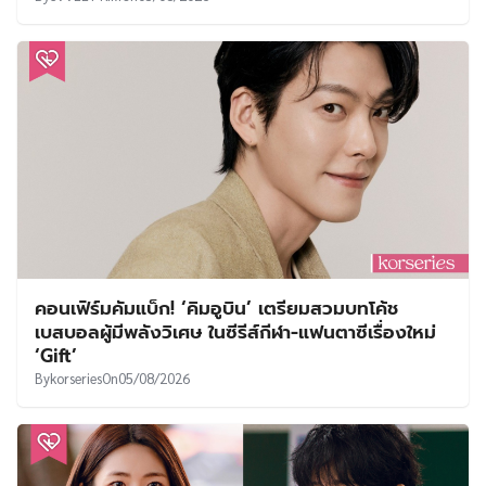
ออฟฟิศ ใน My Bias, My Boss ด้วยเรตติ้ง
4.226%
By
SVVEET KIM
On
05/08/2026
คอนเฟิร์มคัมแบ็ก! ‘คิมอูบิน’ เตรียมสวมบทโค้ช
เบสบอลผู้มีพลังวิเศษ ในซีรีส์กีฬา-แฟนตาซีเรื่องใหม่
‘Gift’
By
korseries
On
05/08/2026