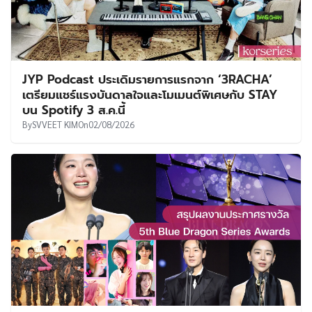
JYP Podcast ประเดิมรายการแรกจาก ‘3RACHA’
เตรียมแชร์แรงบันดาลใจและโมเมนต์พิเศษกับ STAY
บน Spotify 3 ส.ค.นี้
By
SVVEET KIM
On
02/08/2026