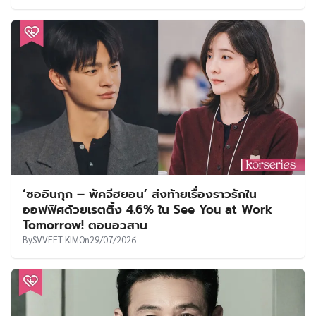
ครั้งที่ 69 แสดงจุดยืน “ดนตรีไม่ควรถูกแบ่งด้วย
ภูมิภาคหรือภาษา”
By
SVVEET KIM
On
29/07/2026
‘ซออินกุก – พัคจีฮยอน’ ส่งท้ายเรื่องราวรักใน
ออฟฟิศด้วยเรตติ้ง 4.6% ใน See You at Work
Tomorrow! ตอนอวสาน
By
SVVEET KIM
On
29/07/2026