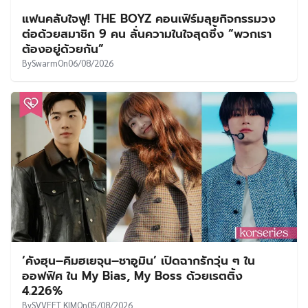
แฟนคลับใจฟู! THE BOYZ คอนเฟิร์มลุยกิจกรรมวง
ต่อด้วยสมาชิก 9 คน ลั่นความในใจสุดซึ้ง “พวกเรา
ต้องอยู่ด้วยกัน”
By
Swarm
On
06/08/2026
‘คังฮุน–คิมฮเยจุน–ชาอูมิน’ เปิดฉากรักวุ่น ๆ ใน