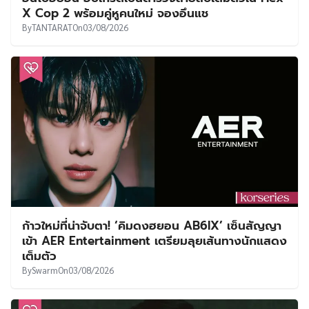
อันโบฮยอน อัปเกรดเป็นตำรวจสายสืบเต็มตัวใน Flex
X Cop 2 พร้อมคู่หูคนใหม่ จองอึนแช
By
TANTARAT
On
03/08/2026
ก้าวใหม่ที่น่าจับตา! ‘คิมดงฮยอน AB6IX’ เซ็นสัญญา
เข้า AER Entertainment เตรียมลุยเส้นทางนักแสดง
เต็มตัว