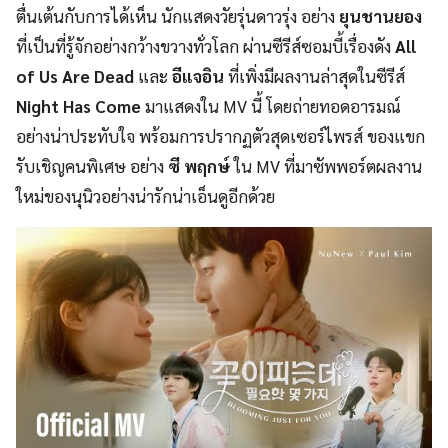
ตื่นเต้นกับการได้เห็น นักแสดงวัยรุ่นดาวรุ่ง อย่าง
ยุนชานยอง
ที่เป็นที่รู้จักอย่างกว้างขวางทั่วโลก ผ่านซีรีส์ซอมบี้เรื่องดัง
All
of Us Are Dead
และ
อีแจอิน
ที่เพิ่งมีผลงานล่าสุดในซีรีส์
Night Has Come
มาแสดงใน MV นี้ โดยถ่ายทอดอารมณ์
อย่างน่าประทับใจ พร้อมการปรากฏตัวสุดเซอร์ไพรส์ ของแขก
รับเชิญคนพิเศษ อย่าง
ซี พฤกษ์
ใน MV ที่มาซัพพอร์ตผลงาน
ใหม่ของนุนิวอย่างน่ารักน่าเอ็นดูอีกด้วย