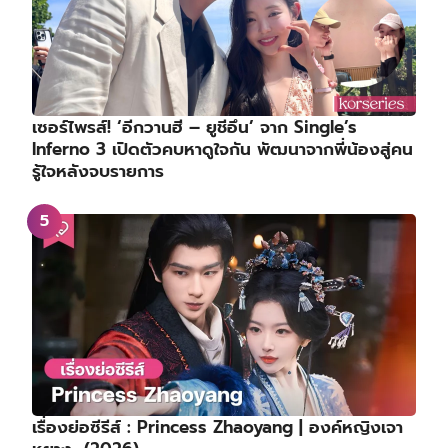
เซอร์ไพรส์! ‘อีกวานฮี – ยูชีอึน’ จาก Single’s
Inferno 3 เปิดตัวคบหาดูใจกัน พัฒนาจากพี่น้องสู่คน
รู้ใจหลังจบรายการ