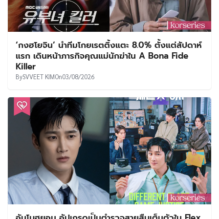
‘กงฮโยจิน’ นำทีมโกยเรตติ้งแตะ 8.0% ตั้งแต่สัปดาห์
แรก เดินหน้าภารกิจคุณแม่นักฆ่าใน A Bona Fide
Killer
By
SVVEET KIM
On
03/08/2026