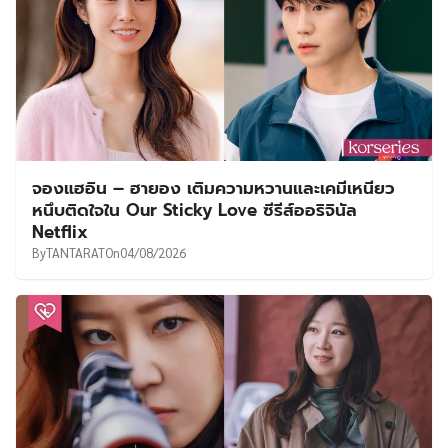
จองแฮอิน – ฮายอง เติมความหวานและเคมีเหนียว
หนึบติดใจใน Our Sticky Love ซีรีส์ออริจินัล
Netflix
By
TANTARAT
On
04/08/2026