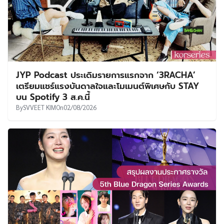
JYP Podcast ประเดิมรายการแรกจาก ‘3RACHA’
เตรียมแชร์แรงบันดาลใจและโมเมนต์พิเศษกับ STAY
บน Spotify 3 ส.ค.นี้
By
SVVEET KIM
On
02/08/2026