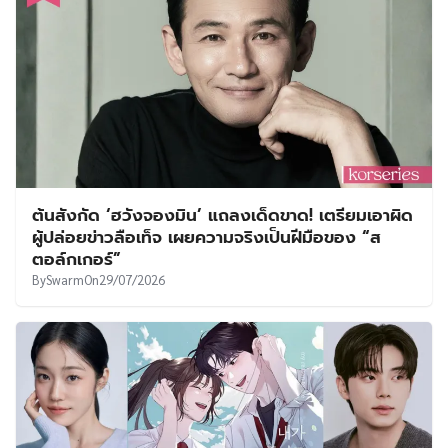
ต้นสังกัด ‘ฮวังจองมิน’ แถลงเด็ดขาด! เตรียมเอาผิด
ผู้ปล่อยข่าวลือเท็จ เผยความจริงเป็นฝีมือของ “ส
ตอล์กเกอร์”
By
Swarm
On
29/07/2026