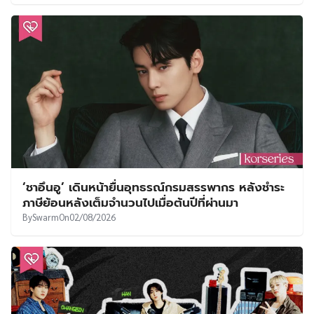
‘ชาอึนอู’ เดินหน้ายื่นอุทธรณ์กรมสรรพากร หลังชำระ
ภาษีย้อนหลังเต็มจำนวนไปเมื่อต้นปีที่ผ่านมา
By
Swarm
On
02/08/2026