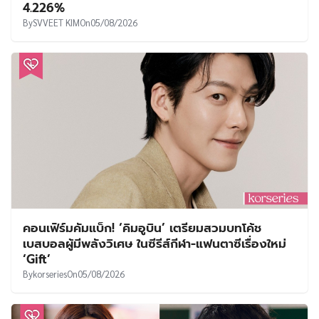
4.226%
By
SVVEET KIM
On
05/08/2026
คอนเฟิร์มคัมแบ็ก! ‘คิมอูบิน’ เตรียมสวมบทโค้ช
เบสบอลผู้มีพลังวิเศษ ในซีรีส์กีฬา-แฟนตาซีเรื่องใหม่
‘Gift’
By
korseries
On
05/08/2026