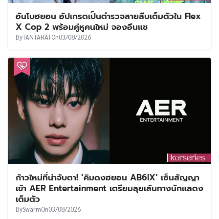
อันโบฮยอน อัปเกรดเป็นตำรวจสายสืบเต็มตัวใน Flex
X Cop 2 พร้อมคู่หูคนใหม่ จองอึนแช
By
TANTARAT
On
03/08/2026
ก้าวใหม่ที่น่าจับตา! ‘คิมดงฮยอน AB6IX’ เซ็นสัญญา
เข้า AER Entertainment เตรียมลุยเส้นทางนักแสดง
เต็มตัว
By
Swarm
On
03/08/2026