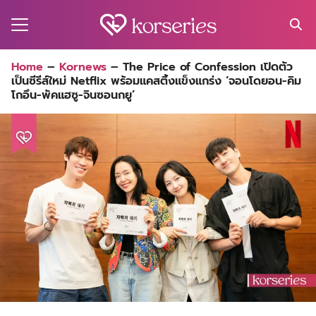
Skip
to
content
Search
Home
–
Kornews
–
The Price of Confession เปิดตัว
for:
เป็นซีรีส์ใหม่ Netflix พร้อมแคสติ้งแข็งแกร่ง ‘จอนโดยอน-คิม
MA
โกอึน-พัคแฮซู-จินซอนกยู’
ES
CT
EL
UTY
T
EW
US