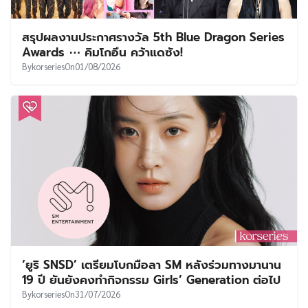
สรุปผลงานประกาศรางวัล 5th Blue Dragon Series
Awards ⋯ คิมโกอึน คว้าแดซัง!
By
korseries
On
01/08/2026
‘ยูริ SNSD’ เตรียมโบกมือลา SM หลังร่วมทางมานาน
19 ปี ยันยังคงทำกิจกรรม Girls’ Generation ต่อไป
By
korseries
On
31/07/2026