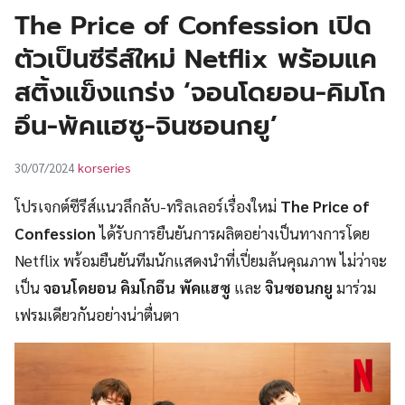
UT
The Price of Confession เปิด
ตัวเป็นซีรีส์ใหม่ Netflix พร้อมแค
สติ้งแข็งแกร่ง ‘จอนโดยอน-คิมโก
อึน-พัคแฮซู-จินซอนกยู’
korseries
30/07/2024
โปรเจกต์ซีรีส์แนวลึกลับ-ทริลเลอร์เรื่องใหม่
The Price of
Confession
ได้รับการยืนยันการผลิตอย่างเป็นทางการโดย
Netflix พร้อมยืนยันทีมนักแสดงนำที่เปี่ยมล้นคุณภาพ ไม่ว่าจะ
เป็น
จอนโดยอน คิมโกอึน พัคแฮซู
และ
จินซอนกยู
มาร่วม
เฟรมเดียวกันอย่างน่าตื่นตา