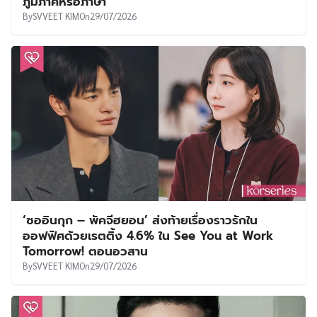
ภูมิภาคหรือภาษา”
By
SVVEET KIM
On
29/07/2026
‘ซออินกุก – พัคจีฮยอน’ ส่งท้ายเรื่องราวรักใน
ออฟฟิศด้วยเรตติ้ง 4.6% ใน See You at Work
Tomorrow! ตอนอวสาน
By
SVVEET KIM
On
29/07/2026