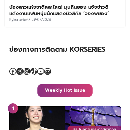
น้องสาวแห่งชาติสละโสด! มุนกึนยอง แจ้งข่าวดี
แต่งงานแฟนหนุ่มนักแสดงมิวสิคัล ‘จองพยอง’
By
korseries
On
29/07/2026
ช่องทางการติดตาม KORSERIES
Facebook
X
Instagram
TikTok
YouTube
Mail
Weekly Hot Issue