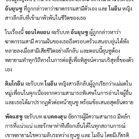
อันยุนซู
ที่ถูกกล่าวหาว่าฆาตกรรมสามีตัวเอง และ
โมอึน
หญิง
สาวลึกลับที่เข้ามาพัวพันในชีวิตของเธอ
ในเรื่องนี้
จอนโดยอน
จะรับบท
อันยุนซู
ผู้ถูกกล่าวหาว่า
ฆาตกรรมสามี ความฝันของเธอถึงครอบครัวแสนอบอุ่นได้พัง
ทลายลงเมื่อสามีเสียชีวิตอย่างลึกลับ และตอนนี้ยุนซูต้อง
พยายามทำทุกวิถีทางในการต่อสู้เพื่อพิสูจน์ความบริสุทธิ์ของตัว
เอง
คิมโกอึน
จะรับบท
โมอึน
หญิงสาวลึกลับผู้ถูกเรียกว่าแม่มดใน
หมู่เพื่อนในคุกเนื่องจากความสามารถพิเศษในการอ่านใจผู้อื่น
และเธอได้มาปรากฏตัวต่อหน้ายุนซู พร้อมข้อเสนอสุดอันตราย
พัคแฮซู
จะรับบท
แบคดงฮุน
อัยการผู้มีความสามารถ มีหลัก
การที่แน่วแน่ และรักษาท่าทีเยือกเย็นได้ในทุกสถานการณ์
เขาพยายามไขความลับระหว่าง ยุนซู และ โมอึน โดยมีเกียรติ