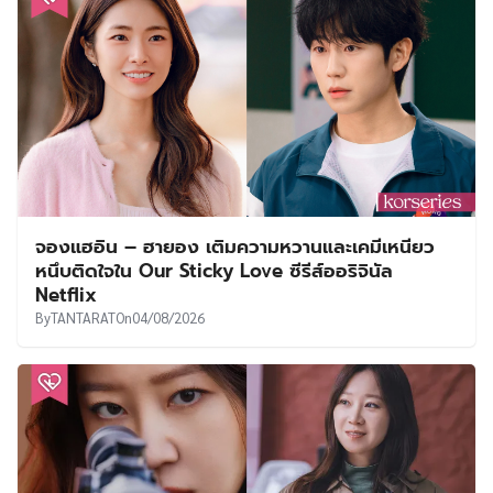
จองแฮอิน – ฮายอง เติมความหวานและเคมีเหนียว
หนึบติดใจใน Our Sticky Love ซีรีส์ออริจินัล
Netflix
By
TANTARAT
On
04/08/2026