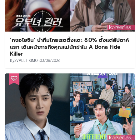
‘กงฮโยจิน’ นำทีมโกยเรตติ้งแตะ 8.0% ตั้งแต่สัปดาห์
แรก เดินหน้าภารกิจคุณแม่นักฆ่าใน A Bona Fide
Killer
By
SVVEET KIM
On
03/08/2026