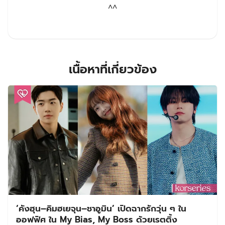
^^
เนื้อหาที่เกี่ยวข้อง
‘คังฮุน–คิมฮเยจุน–ชาอูมิน’ เปิดฉากรักวุ่น ๆ ใน
ออฟฟิศ ใน My Bias, My Boss ด้วยเรตติ้ง