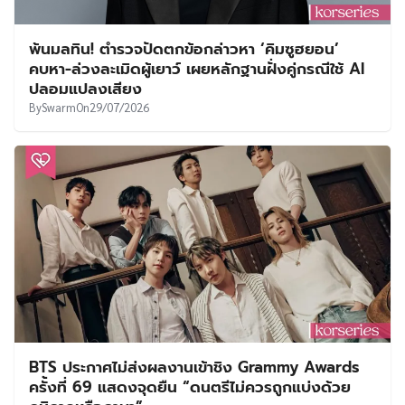
พ้นมลทิน! ตำรวจปัดตกข้อกล่าวหา ‘คิมซูฮยอน’
คบหา-ล่วงละเมิดผู้เยาว์ เผยหลักฐานฝั่งคู่กรณีใช้ AI
ปลอมแปลงเสียง
By
Swarm
On
29/07/2026
BTS ประกาศไม่ส่งผลงานเข้าชิง Grammy Awards
ครั้งที่ 69 แสดงจุดยืน “ดนตรีไม่ควรถูกแบ่งด้วย