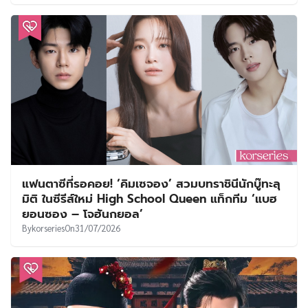
แฟนตาซีที่รอคอย! ‘คิมเซจอง’ สวมบทราชินีนักบู๊ทะลุ
มิติ ในซีรีส์ใหม่ High School Queen แท็กทีม ‘แบฮ
ยอนซอง – โจฮันกยอล’
By
korseries
On
31/07/2026