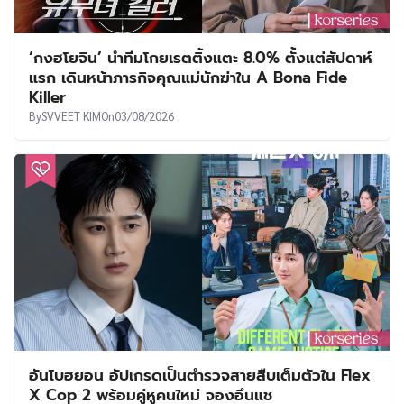
‘กงฮโยจิน’ นำทีมโกยเรตติ้งแตะ 8.0% ตั้งแต่สัปดาห์
แรก เดินหน้าภารกิจคุณแม่นักฆ่าใน A Bona Fide
Killer
By
SVVEET KIM
On
03/08/2026
อันโบฮยอน อัปเกรดเป็นตำรวจสายสืบเต็มตัวใน Flex
X Cop 2 พร้อมคู่หูคนใหม่ จองอึนแช