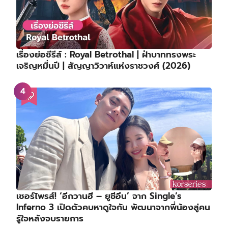
เรื่องย่อซีรีส์ : Royal Betrothal | ฝ่าบาททรงพระ
เจริญหมื่นปี | สัญญาวิวาห์แห่งราชวงศ์ (2026)
เซอร์ไพรส์! ‘อีกวานฮี – ยูชีอึน’ จาก Single’s
Inferno 3 เปิดตัวคบหาดูใจกัน พัฒนาจากพี่น้องสู่คน
รู้ใจหลังจบรายการ