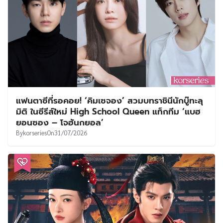
แฟนตาซีที่รอคอย! ‘คิมเซจอง’ สวมบทราชินีนักบู๊ทะลุ
มิติ ในซีรีส์ใหม่ High School Queen แท็กทีม ‘แบฮ
ยอนซอง – โจฮันกยอล’
By
korseries
On
31/07/2026