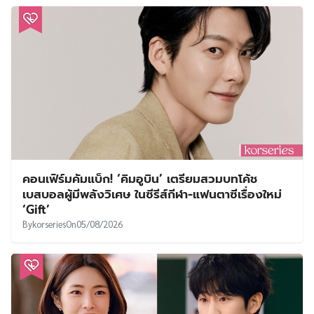
คอนเฟิร์มคัมแบ็ก! ‘คิมอูบิน’ เตรียมสวมบทโค้ช
เบสบอลผู้มีพลังวิเศษ ในซีรีส์กีฬา-แฟนตาซีเรื่องใหม่
‘Gift’
By
korseries
On
05/08/2026