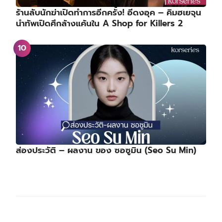
ร้านลับนักฆ่าเปิดทำการอีกครั้ง! อีดงอุค – คิมฮเยจุน
นำทัพเปิดศึกล้างแค้นใน A Shop for Killers 2
ส่องประวัติ – ผลงาน ของ ซอซูมิน (Seo Su Min)