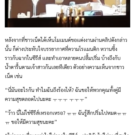
หลังจากที่ชาวเน็ตได้เห็นโมเมนต์ขอแต่งงานผ่านคลิปดังกล่าว
นั้น ก็ต่างประทับใจบรรยากาศที่ความโรแมนติก หวานซึ้ง
ราวกับฉากในซีรีส์ และทำเอาหลายคนปลื้มปริ่ม บ้างถึงกับ
น้ำตารื้นตามเจ้าสาวกันเลยทีเดียว ตัวอย่างความเห็นจากชาว
เน็ต เช่น
“นี่มันอะไรกัน ทำไมฉันถึงร้องไห้? ฉันขอให้พวกคุณทั้งคู่มี
ความสุขตลอดไปนะคะ ㅜㅜㅜ ㅜㅜㅜ”
“ว้าว นี่ไม่ใช่ซีรีส์เหรอกเหรอ? ㅠㅠ ฉันรู้สึกปริ่มไปหมดㅠㅠ
ㅠ ขอให้มีความสุขนะคะ”