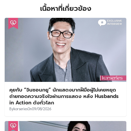
เนื้อหาที่เกี่ยวข้อง
คุยกับ “จินซอนกยู” นักแสดงมากฝีมือผู้ไม่เคยหยุด
ถ่ายทอดความจริงใจผ่านการแสดง หลัง Husbands
in Action ดังทั่วโลก
By
korseries
On
09/08/2026