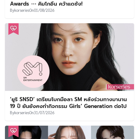
Awards ⋯ คิมโกอึน คว้าแดซัง!
By
korseries
On
01/08/2026
‘ยูริ SNSD’ เตรียมโบกมือลา SM หลังร่วมทางมานาน
19 ปี ยันยังคงทำกิจกรรม Girls’ Generation ต่อไป
By
korseries
On
31/07/2026