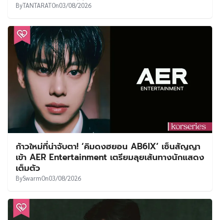
By
TANTARAT
On
03/08/2026
ก้าวใหม่ที่น่าจับตา! ‘คิมดงฮยอน AB6IX’ เซ็นสัญญา
เข้า AER Entertainment เตรียมลุยเส้นทางนักแสดง
เต็มตัว
By
Swarm
On
03/08/2026