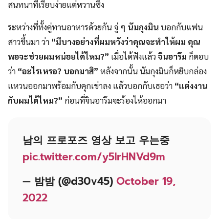
สนทนาที่เรียบง่ายแต่หวานซึ้ง
ระหว่างที่ทั้งคู่ทานอาหารด้วยกัน จู่ ๆ
นัมกุงมิน
บอกกับแฟน
สาวขึ้นมา ว่า
“มีบางอย่างที่ผมหวังว่าคุณจะทำให้ผม คุณ
พอจะช่วยผมหน่อยได้ไหม?”
เมื่อได้ฟังแล้ว
จินอารึม
ก็ตอบ
ว่า
“อะไรเหรอ? บอกมาสิ”
หลังจากนั้น นัมกุงมินก็หยิบกล่อง
แหวนออกมาพร้อมกับคุกเข่าลง แล้วบอกกับเธอว่า
“แต่งงาน
กับผมได้ไหม?”
ก่อนที่จินอารึมจะร้องไห้ออกมา
남의 프로포즈 영상 보고 우는중
pic.twitter.com/y5IrHNVd9m
— 밤밤 (@d30v45)
October 19,
2022