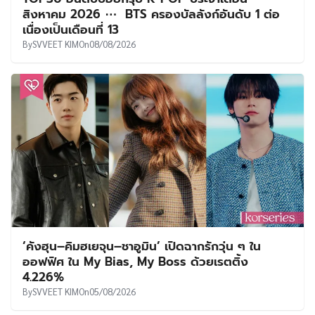
สิงหาคม 2026 ⋯ BTS ครองบัลลังก์อันดับ 1 ต่อ
เนื่องเป็นเดือนที่ 13
By
SVVEET KIM
On
08/08/2026
‘คังฮุน–คิมฮเยจุน–ชาอูมิน’ เปิดฉากรักวุ่น ๆ ใน
ออฟฟิศ ใน My Bias, My Boss ด้วยเรตติ้ง
4.226%
By
SVVEET KIM
On
05/08/2026