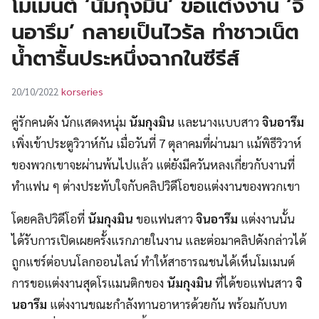
โมเมนต์ ‘นัมกุงมิน’ ขอแต่งงาน ‘จิ
UT
นอารึม’ กลายเป็นไวรัล ทำชาวเน็ต
น้ำตารื้นประหนึ่งฉากในซีรีส์
korseries
20/10/2022
คู่รักคนดัง นักแสดงหนุ่ม
นัมกุงมิน
และนางแบบสาว
จินอารึม
เพิ่งเข้าประตูวิวาห์กัน เมื่อวันที่ 7 ตุลาคมที่ผ่านมา แม้พิธีวิวาห์
ของพวกเขาจะผ่านพ้นไปแล้ว แต่ยังมีควันหลงเกี่ยวกับงานที่
ทำแฟน ๆ ต่างประทับใจกับคลิปวิดีโอขอแต่งงานของพวกเขา
โดยคลิปวิดีโอที่
นัมกุงมิน
ขอแฟนสาว
จินอารึม
แต่งงานนั้น
ได้รับการเปิดเผยครั้งแรกภายในงาน และต่อมาคลิปดังกล่าวได้
ถูกแชร์ต่อบนโลกออนไลน์ ทำให้สาธารณชนได้เห็นโมเมนต์
การขอแต่งงานสุดโรแมนติกของ
นัมกุงมิน
ที่ได้ขอแฟนสาว
จิ
นอารึม
แต่งงานขณะกำลังทานอาหารด้วยกัน พร้อมกับบท