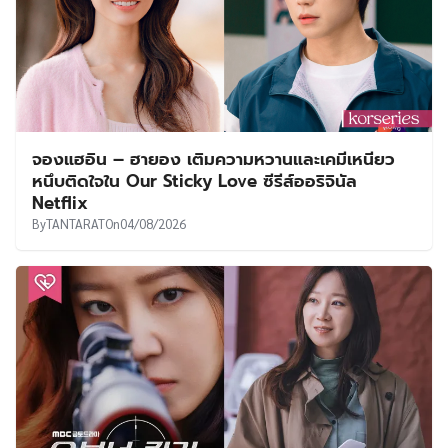
จองแฮอิน – ฮายอง เติมความหวานและเคมีเหนียว
หนึบติดใจใน Our Sticky Love ซีรีส์ออริจินัล
Netflix
By
TANTARAT
On
04/08/2026