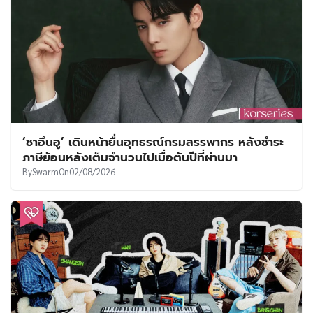
‘ชาอึนอู’ เดินหน้ายื่นอุทธรณ์กรมสรรพากร หลังชำระ
ภาษีย้อนหลังเต็มจำนวนไปเมื่อต้นปีที่ผ่านมา
By
Swarm
On
02/08/2026