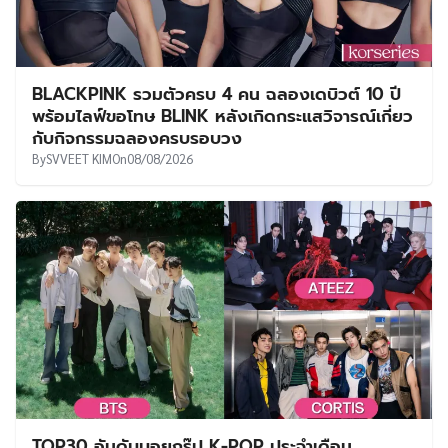
BLACKPINK รวมตัวครบ 4 คน ฉลองเดบิวต์ 10 ปี
พร้อมไลฟ์ขอโทษ BLINK หลังเกิดกระแสวิจารณ์เกี่ยว
กับกิจกรรมฉลองครบรอบวง
By
SVVEET KIM
On
08/08/2026
TOP30 อันดับบอยกรุ๊ป K-POP ประจำเดือน