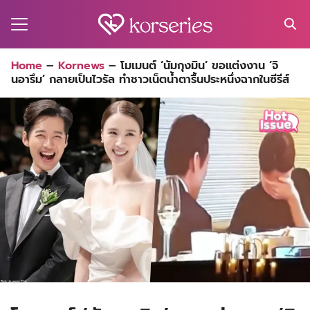
Skip
to
content
Search
Home
–
Kornews
–
โมเมนต์ ‘นัมกุงมิน’ ขอแต่งงาน ‘จิ
for:
นอารึม’ กลายเป็นไวรัล ทำชาวเน็ตน้ำตารื้นประหนึ่งฉากในซีรีส์
MA
ES
CT
EL
UTY
T
EW
US