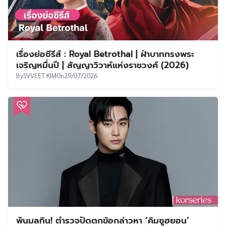
เรื่องย่อซีรีส์ : Royal Betrothal | ฝ่าบาททรงพระ
เจริญหมื่นปี | สัญญาวิวาห์แห่งราชวงศ์ (2026)
By
SVVEET KIM
On
29/07/2026
พ้นมลทิน! ตำรวจปัดตกข้อกล่าวหา ‘คิมซูฮยอน’