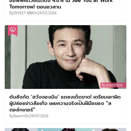
ออฟฟิศด้วยเรตติ้ง 4.6% ใน See You at Work
Tomorrow! ตอนอวสาน
By
SVVEET KIM
On
29/07/2026
ต้นสังกัด ‘ฮวังจองมิน’ แถลงเด็ดขาด! เตรียมเอาผิด
ผู้ปล่อยข่าวลือเท็จ เผยความจริงเป็นฝีมือของ “ส
ตอล์กเกอร์”
By
Swarm
On
29/07/2026