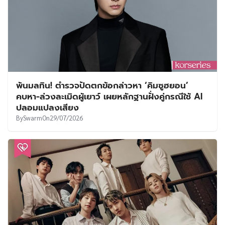
พ้นมลทิน! ตำรวจปัดตกข้อกล่าวหา ‘คิมซูฮยอน’
คบหา-ล่วงละเมิดผู้เยาว์ เผยหลักฐานฝั่งคู่กรณีใช้ AI
ปลอมแปลงเสียง
By
Swarm
On
29/07/2026