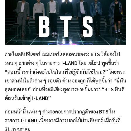
ภายในคลิปทีเซอร์ เมมเบอร์แต่ละคนของวง
BTS
ได้มองไป
รอบ ๆ ฉากต่าง ๆ ในรายการ
I-LAND
โดย
เจโฮป
พูดขึ้นว่า
“ตอนนี้ เรากำลังจะไปในโลกที่ไม่รู้จักกันใช่ไหม?”
โดยพวก
เขาต่างทึ่งในสิ่งต่าง ๆ รอบตัว ด้าน
จองกุก
ก็ได้พูดขึ้นว่า
“นี่มัน
สุดยอดเลย!”
ก่อนที่จะมีเสียงพูดบรรยายขึ้นมาว่า
“BTS ยินดี
ต้อนรับเข้าสู่ I-LAND”
ก่อนหน้านี้ แฟน ๆ ต่างรอคอยการปรากฏตัวของ
BTS
ใน
รายการ
I-LAND
เนื่องจากมีการบอกใบ้ผ่านทีเซอร์ เมื่อวันที่
31 กรกฎาคม