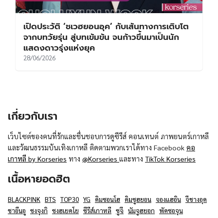
เปิดประวัติ ‘ชเวฮยอนอุค’ กับเส้นทางการเติบโต
จากบทวัยรุ่น สู่บทเข้มข้น จนก้าวขึ้นมาเป็นนัก
แสดงดาวรุ่งแห่งยุค
28/06/2026
เกี่ยวกับเรา
เว็บไซต์ของคนที่รักและชื่นชอบการดูซีรีส์ คอนเทนต์ ภาพยนตร์เกาหลี
และวัฒนธรรมบันเทิงเกาหลี ติดตามพวกเราได้ทาง Facebook
คอ
เกาหลี by Korseries
ทาง
@Korseries
และทาง
TikTok Korseries
เนื้อหายอดฮิต
BLACKPINK
BTS
TOP30
YG
คิมซอนโฮ
คิมซูฮยอน
จองแฮอิน
จีชางอุค
ชาอึนอู
ซงจุงกิ
ซงฮเยคโย
ซีรีส์เกาหลี
ซูจี
นัมจูฮยอก
พัคซอจุน