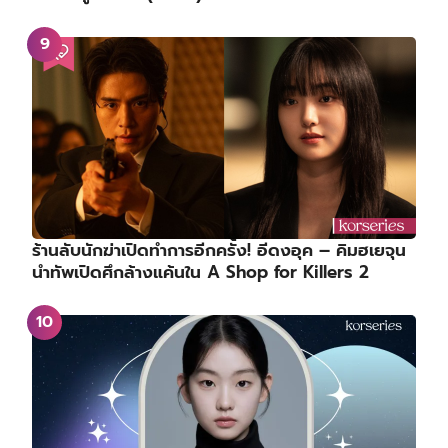
ร้านลับนักฆ่าเปิดทำการอีกครั้ง! อีดงอุค – คิมฮเยจุน
นำทัพเปิดศึกล้างแค้นใน A Shop for Killers 2