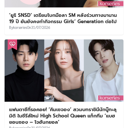
‘ยูริ SNSD’ เตรียมโบกมือลา SM หลังร่วมทางมานาน
19 ปี ยันยังคงทำกิจกรรม Girls’ Generation ต่อไป
By
korseries
On
31/07/2026
แฟนตาซีที่รอคอย! ‘คิมเซจอง’ สวมบทราชินีนักบู๊ทะลุ
มิติ ในซีรีส์ใหม่ High School Queen แท็กทีม ‘แบฮ
ยอนซอง – โจฮันกยอล’
By
korseries
On
31/07/2026