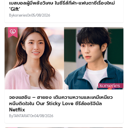
เบสบอลผู้มีพลังวิเศษ ในซีรีส์กีฬา-แฟนตาซีเรื่องใหม่
‘Gift’
By
korseries
On
05/08/2026
จองแฮอิน – ฮายอง เติมความหวานและเคมีเหนียว
หนึบติดใจใน Our Sticky Love ซีรีส์ออริจินัล
Netflix
By
TANTARAT
On
04/08/2026