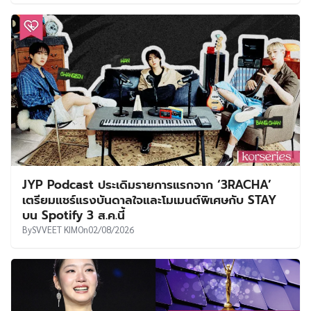
JYP Podcast ประเดิมรายการแรกจาก ‘3RACHA’
เตรียมแชร์แรงบันดาลใจและโมเมนต์พิเศษกับ STAY
บน Spotify 3 ส.ค.นี้
By
SVVEET KIM
On
02/08/2026