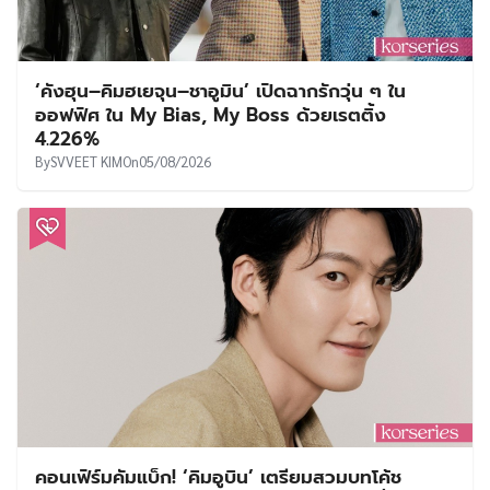
‘คังฮุน–คิมฮเยจุน–ชาอูมิน’ เปิดฉากรักวุ่น ๆ ใน
ออฟฟิศ ใน My Bias, My Boss ด้วยเรตติ้ง
4.226%
By
SVVEET KIM
On
05/08/2026
คอนเฟิร์มคัมแบ็ก! ‘คิมอูบิน’ เตรียมสวมบทโค้ช