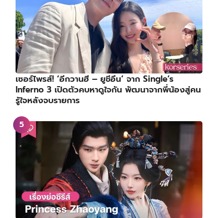
เซอร์ไพรส์! ‘อีกวานฮี – ยูชีอึน’ จาก Single’s
Inferno 3 เปิดตัวคบหาดูใจกัน พัฒนาจากพี่น้องสู่คน
รู้ใจหลังจบรายการ