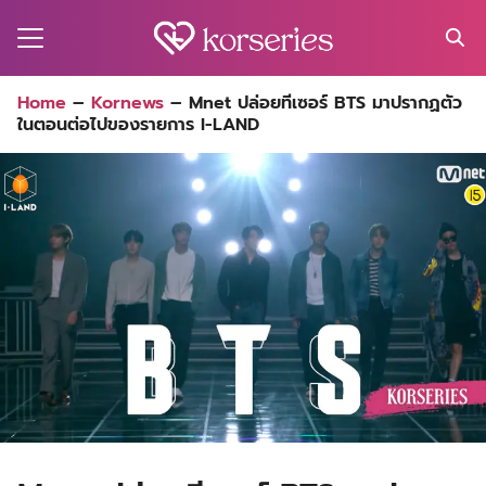
Skip
to
content
Search
Home
–
Kornews
–
Mnet ปล่อยทีเซอร์ BTS มาปรากฏตัว
for:
ในตอนต่อไปของรายการ I-LAND
MA
ES
CT
EL
UTY
T
EW
US