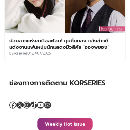
น้องสาวแห่งชาติสละโสด! มุนกึนยอง แจ้งข่าวดี
แต่งงานแฟนหนุ่มนักแสดงมิวสิคัล ‘จองพยอง’
By
korseries
On
29/07/2026
ช่องทางการติดตาม KORSERIES
Facebook
X
Instagram
TikTok
YouTube
Mail
Weekly Hot Issue