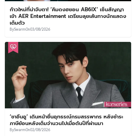
ก้าวใหม่ที่น่าจับตา! ‘คิมดงฮยอน AB6IX’ เซ็นสัญญา
เข้า AER Entertainment เตรียมลุยเส้นทางนักแสดง
เต็มตัว
By
Swarm
On
03/08/2026
‘ชาอึนอู’ เดินหน้ายื่นอุทธรณ์กรมสรรพากร หลังชำระ
ภาษีย้อนหลังเต็มจำนวนไปเมื่อต้นปีที่ผ่านมา
By
Swarm
On
02/08/2026