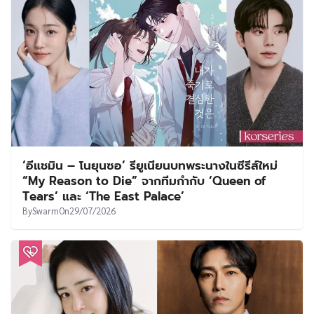
‘อีแชมิน – โนยุนซอ’ รียูเนียนบทพระนางในซีรีส์ใหม่
“My Reason to Die” จากทีมกำกับ ‘Queen of
Tears’ และ ‘The East Palace’
By
Swarm
On
29/07/2026