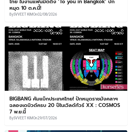
ไทย ในงานแฟนมีตติ้ง ‘To you in Bangkok’ ปัก
หมุด 10 ต.ค.นี้!
By
SVVEET KIM
On
02/08/2026
BIGBANG คัมแบ็กประเทศไทย! ปักหมุดราชมังคลาฯ
ฉลองเดบิวต์ครบ 20 ปีในเวิลด์ทัวร์ XX : COSMOS
7 พ.ย.นี้
By
SVVEET KIM
On
29/07/2026