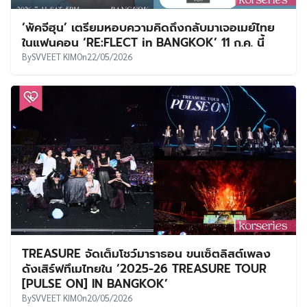
‘พัคจีฮุน’ เตรียมหอบความคิดถึงกลับมาเจอเมย์ไทย
ในแฟนคอน ‘RE:FLECT in BANGKOK’ 11 ก.ค. นี้
By
SVVEET KIM
On
22/05/2026
TREASURE จัดเต็มโชว์มาราธอน ขนเซ็ตลิสต์เพลง
ดังเสิร์ฟทึเมไทยใน ‘2025-26 TREASURE TOUR
[PULSE ON] IN BANGKOK’
By
SVVEET KIM
On
20/05/2026