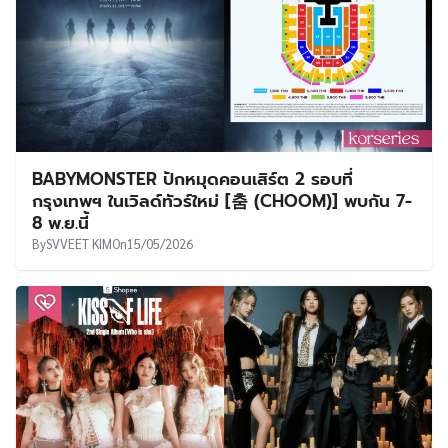
BABYMONSTER ปักหมุดคอนเสิร์ต 2 รอบที่
กรุงเทพฯ ในเวิลด์ทัวร์ใหม่ [춤 (CHOOM)] พบกัน 7-
8 พ.ย.นี้
By
SVVEET KIM
On
15/05/2026