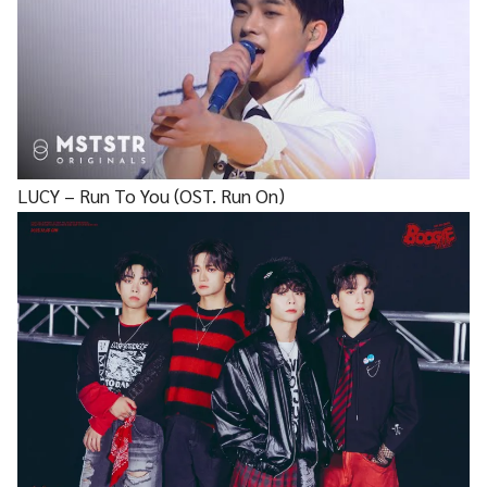
LUCY – Run To You (OST. Run On)