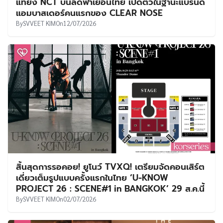
แทยง NCT บินลัดฟ้าเยือนไทย เปิดตัวในฐานะแบรนด์
แอมบาสเดอร์คนแรกของ CLEAR NOSE
By
SVVEET KIM
On
12/07/2026
สิ้นสุดการรอคอย! ยูโนว์ TVXQ! เตรียมจัดคอนเสิร์ต
เดี่ยวเต็มรูปแบบครั้งแรกในไทย ‘U-KNOW
PROJECT 26 : SCENE#1 in BANGKOK’ 29 ส.ค.นี้
By
SVVEET KIM
On
02/07/2026