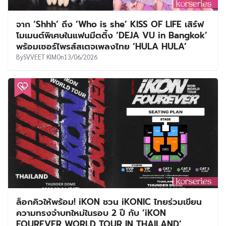
จาก ‘Shhh’ ถึง ‘Who is she’ KISS OF LIFE เสิร์ฟ
โมเมนต์พิเศษในแฟนมีตติ้ง ‘DEJA VU in Bangkok’
พร้อมเซอร์ไพรส์สเตจเพลงไทย ‘HULA HULA’
By
SVVEET KIM
On
13/06/2026
ล็อกคิวให้พร้อม! iKON ชวน iKONIC ไทยร่วมเขียน
ความทรงจำบทใหม่ในรอบ 2 ปี กับ ‘iKON
FOUREVER WORLD TOUR IN THAILAND’