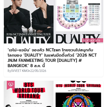
‘เจโน่–แจมิน’ จองคิว NCTzen ไทยชวนไปสนุกกับ
โลกของ ‘DUALITY’ ในแฟนมีตติ้งทัวร์ ‘2026 NCT
JNJM FANMEETING TOUR [DUALITY] #
BANGKOK’ 8 ส.ค. นี้
By
SVVEET KIM
On
22/05/2026