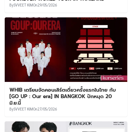
By
SVVEET KIM
On
29/05/2026
WHIB เตรียมจัดคอนเสิร์ตเดี่ยวครั้งแรกในไทย กับ
[GO UP : Our era] IN BANGKOK ปักหมุด 20
มิ.ย.นี้
By
SVVEET KIM
On
27/05/2026