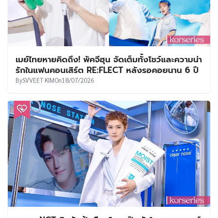
เมย์ไทยหายคิดถึง! พัคจีฮุน จัดเต็มทั้งโชว์และความน่า
รักในแฟนคอนเสิร์ต RE:FLECT หลังรอคอยนาน 6 ปี
By
SVVEET KIM
On
18/07/2026