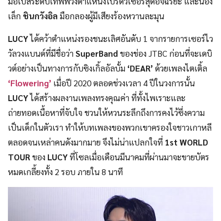
มือเบสระดับเทพพ่วงตำแหน่งโปรดิวเซอร์สุดอัจฉริยะ และน้อง
เล็ก
ชินกวังอิล
มือกลองผู้มีเสียงร้องหวานละมุน
LUCY
ได้คว้าตำแหน่งรองชนะเลิศอันดับ 1 จากรายการเซอร์ไว
วัลวงแบนด์ที่มีชื่อว่า
SuperBand
ของช่อง JTBC ก่อนที่จะเดบิ
วต์อย่างเป็นทางการกับซิงเกิ้ลอัลบั้ม
‘DEAR’
ด้วยเพลงไตเติ้ล
‘Flowering’
เมื่อปี 2020 ตลอดช่วงเวลา 4 ปีในวงการนั้น
LUCY
ได้สร้างผลงานเพลงทรงคุณค่า ที่ทั้งไพเราะและ
ถ่ายทอดเนื้อหาที่จับใจ ชวนให้หวนระลึกถึงการคงไว้ซึ่งความ
เป็นเด็กในตัวเรา ทำให้บทเพลงของพวกเขาครองใจชาวเกาหลี
ตลอดจนเหล่าคนดังมากมาย จึงไม่น่าแปลกใจที่
1st WORLD
TOUR
ของ
LUCY
ที่โซลเมื่อเดือนมีนาคมที่ผ่านมาจะขายบัตร
หมดเกลี้ยงทั้ง 2 รอบ ภายใน 8 นาที