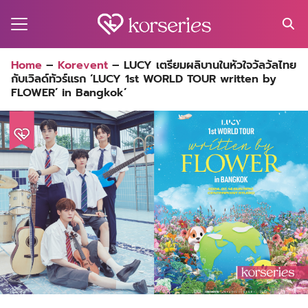
Skip
to
content
Search
Home
–
Korevent
–
LUCY เตรียมผลิบานในหัวใจวัลวัลไทย
for:
กับเวิลด์ทัวร์แรก ‘LUCY 1st WORLD TOUR written by
MA
FLOWER’ in Bangkok’
ES
CT
EL
UTY
T
EW
US