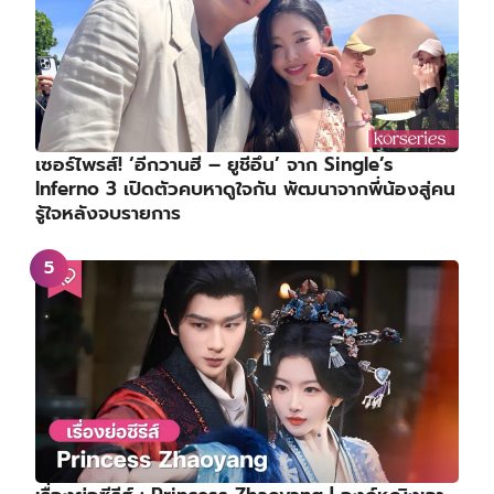
เซอร์ไพรส์! ‘อีกวานฮี – ยูชีอึน’ จาก Single’s
Inferno 3 เปิดตัวคบหาดูใจกัน พัฒนาจากพี่น้องสู่คน
รู้ใจหลังจบรายการ