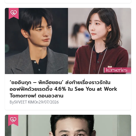
‘ซออินกุก – พัคจีฮยอน’ ส่งท้ายเรื่องราวรักใน
ออฟฟิศด้วยเรตติ้ง 4.6% ใน See You at Work
Tomorrow! ตอนอวสาน
By
SVVEET KIM
On
29/07/2026