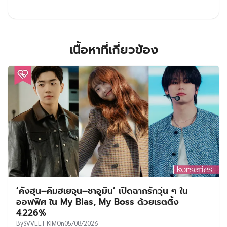
เนื้อหาที่เกี่ยวข้อง
‘คังฮุน–คิมฮเยจุน–ชาอูมิน’ เปิดฉากรักวุ่น ๆ ใน
ออฟฟิศ ใน My Bias, My Boss ด้วยเรตติ้ง
4.226%
By
SVVEET KIM
On
05/08/2026