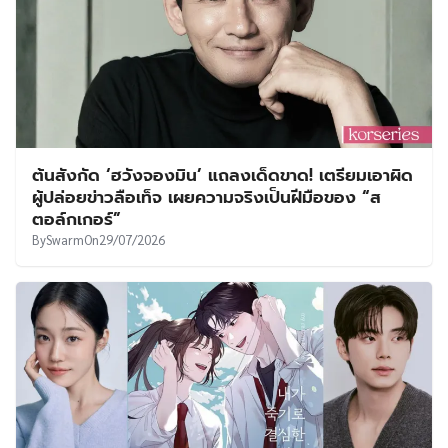
ต้นสังกัด ‘ฮวังจองมิน’ แถลงเด็ดขาด! เตรียมเอาผิด
ผู้ปล่อยข่าวลือเท็จ เผยความจริงเป็นฝีมือของ “ส
ตอล์กเกอร์”
By
Swarm
On
29/07/2026