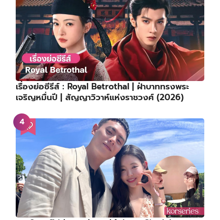
เรื่องย่อซีรีส์ : Royal Betrothal | ฝ่าบาททรงพระ
เจริญหมื่นปี | สัญญาวิวาห์แห่งราชวงศ์ (2026)