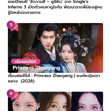
เซอร์ไพรส์! ‘อีกวานฮี – ยูชีอึน’ จาก Single’s
Inferno 3 เปิดตัวคบหาดูใจกัน พัฒนาจากพี่น้องสู่คน
รู้ใจหลังจบรายการ
เรื่องย่อซีรีส์ : Princess Zhaoyang | องค์หญิงเจา
หยาง (2026)