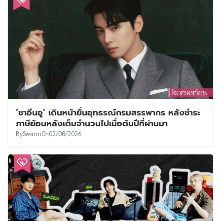
‘ชาอึนอู’ เดินหน้ายื่นอุทธรณ์กรมสรรพากร หลังชำระ
ภาษีย้อนหลังเต็มจำนวนไปเมื่อต้นปีที่ผ่านมา
By
Swarm
On
02/08/2026