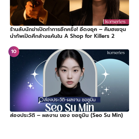
ร้านลับนักฆ่าเปิดทำการอีกครั้ง! อีดงอุค – คิมฮเยจุน
นำทัพเปิดศึกล้างแค้นใน A Shop for Killers 2
ส่องประวัติ – ผลงาน ของ ซอซูมิน (Seo Su Min)