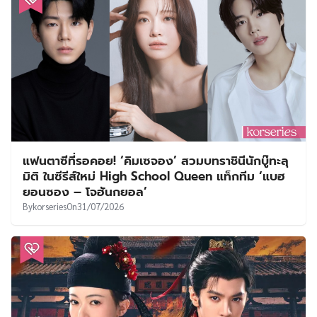
แฟนตาซีที่รอคอย! ‘คิมเซจอง’ สวมบทราชินีนักบู๊ทะลุ
มิติ ในซีรีส์ใหม่ High School Queen แท็กทีม ‘แบฮ
ยอนซอง – โจฮันกยอล’
By
korseries
On
31/07/2026