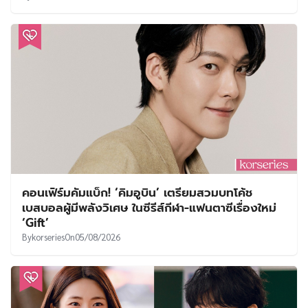
คอนเฟิร์มคัมแบ็ก! ‘คิมอูบิน’ เตรียมสวมบทโค้ช
เบสบอลผู้มีพลังวิเศษ ในซีรีส์กีฬา-แฟนตาซีเรื่องใหม่
‘Gift’
By
korseries
On
05/08/2026