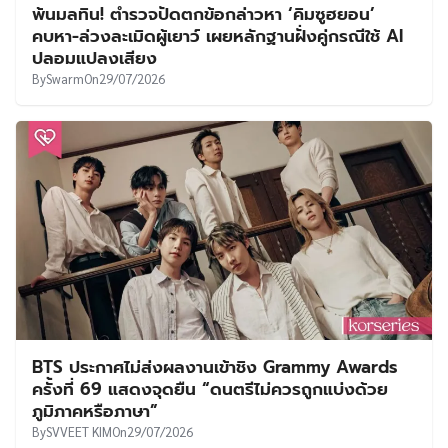
พ้นมลทิน! ตำรวจปัดตกข้อกล่าวหา ‘คิมซูฮยอน’
คบหา-ล่วงละเมิดผู้เยาว์ เผยหลักฐานฝั่งคู่กรณีใช้ AI
ปลอมแปลงเสียง
By
Swarm
On
29/07/2026
BTS ประกาศไม่ส่งผลงานเข้าชิง Grammy Awards
ครั้งที่ 69 แสดงจุดยืน “ดนตรีไม่ควรถูกแบ่งด้วย
ภูมิภาคหรือภาษา”
By
SVVEET KIM
On
29/07/2026