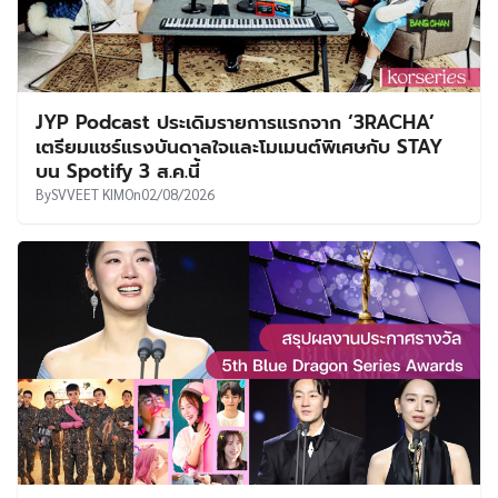
JYP Podcast ประเดิมรายการแรกจาก ‘3RACHA’
เตรียมแชร์แรงบันดาลใจและโมเมนต์พิเศษกับ STAY
บน Spotify 3 ส.ค.นี้
By
SVVEET KIM
On
02/08/2026