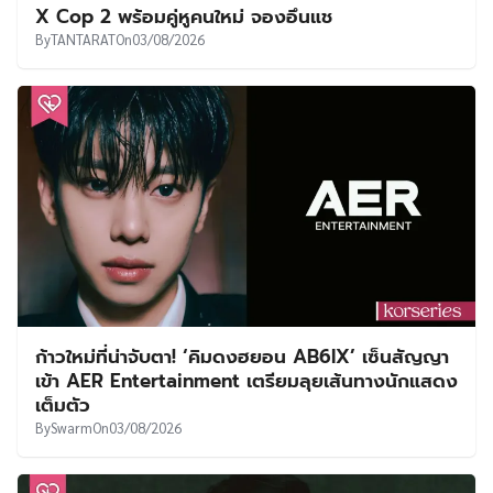
X Cop 2 พร้อมคู่หูคนใหม่ จองอึนแช
By
TANTARAT
On
03/08/2026
ก้าวใหม่ที่น่าจับตา! ‘คิมดงฮยอน AB6IX’ เซ็นสัญญา
เข้า AER Entertainment เตรียมลุยเส้นทางนักแสดง
เต็มตัว
By
Swarm
On
03/08/2026