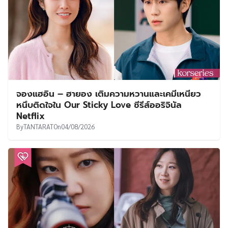
จองแฮอิน – ฮายอง เติมความหวานและเคมีเหนียว
หนึบติดใจใน Our Sticky Love ซีรีส์ออริจินัล
Netflix
By
TANTARAT
On
04/08/2026