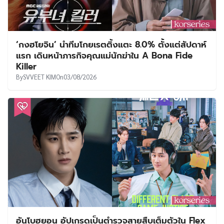
‘กงฮโยจิน’ นำทีมโกยเรตติ้งแตะ 8.0% ตั้งแต่สัปดาห์
แรก เดินหน้าภารกิจคุณแม่นักฆ่าใน A Bona Fide
Killer
By
SVVEET KIM
On
03/08/2026
อันโบฮยอน อัปเกรดเป็นตำรวจสายสืบเต็มตัวใน Flex