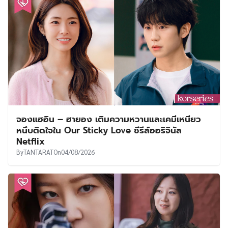
จองแฮอิน – ฮายอง เติมความหวานและเคมีเหนียว
หนึบติดใจใน Our Sticky Love ซีรีส์ออริจินัล
Netflix
By
TANTARAT
On
04/08/2026