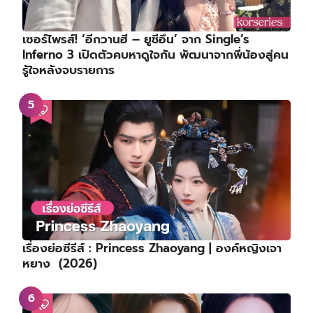
เซอร์ไพรส์! ‘อีกวานฮี – ยูชีอึน’ จาก Single’s
Inferno 3 เปิดตัวคบหาดูใจกัน พัฒนาจากพี่น้องสู่คน
รู้ใจหลังจบรายการ
เรื่องย่อซีรีส์ : Princess Zhaoyang | องค์หญิงเจา
หยาง (2026)