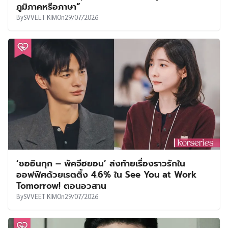
ภูมิภาคหรือภาษา”
By
SVVEET KIM
On
29/07/2026
‘ซออินกุก – พัคจีฮยอน’ ส่งท้ายเรื่องราวรักใน
ออฟฟิศด้วยเรตติ้ง 4.6% ใน See You at Work
Tomorrow! ตอนอวสาน
By
SVVEET KIM
On
29/07/2026