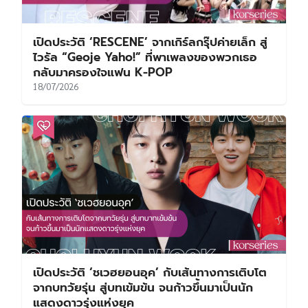
เปิดประวัติ ‘RESCENE’ จากเกิร์ลกรุ๊ปค่ายเล็ก สู่
ไวรัล “Geoje Yaho!” ที่พาเพลงของพวกเธอ
กลับมาครองใจแฟน K-POP
18/07/2026
เปิดประวัติ ‘ชเวฮยอนอุค’ กับเส้นทางการเติบโต
จากบทวัยรุ่น สู่บทเข้มข้น จนก้าวขึ้นมาเป็นนัก
แสดงดาวรุ่งแห่งยุค