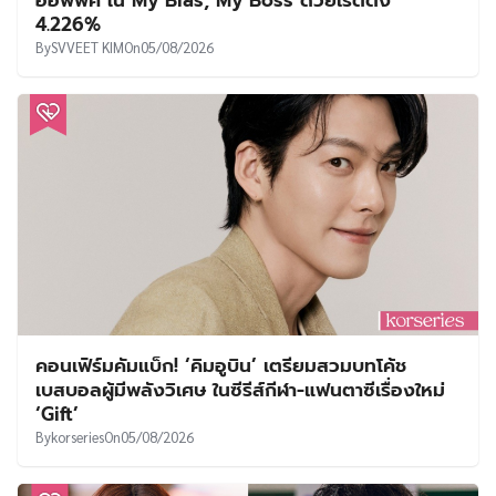
4.226%
By
SVVEET KIM
On
05/08/2026
คอนเฟิร์มคัมแบ็ก! ‘คิมอูบิน’ เตรียมสวมบทโค้ช
เบสบอลผู้มีพลังวิเศษ ในซีรีส์กีฬา-แฟนตาซีเรื่องใหม่
‘Gift’
By
korseries
On
05/08/2026