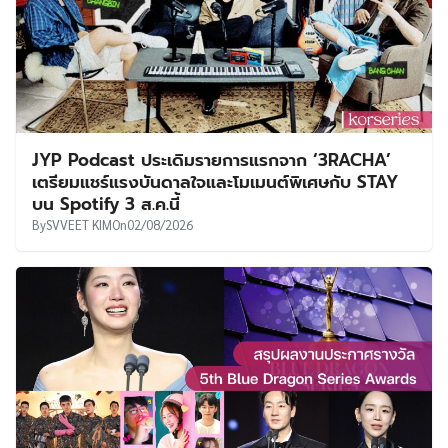
JYP Podcast ประเดิมรายการแรกจาก ‘3RACHA’
เตรียมแชร์แรงบันดาลใจและโมเมนต์พิเศษกับ STAY
บน Spotify 3 ส.ค.นี้
By
SVVEET KIM
On
02/08/2026