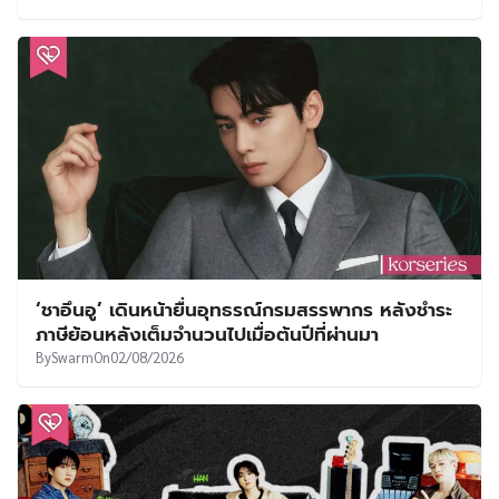
‘ชาอึนอู’ เดินหน้ายื่นอุทธรณ์กรมสรรพากร หลังชำระ
ภาษีย้อนหลังเต็มจำนวนไปเมื่อต้นปีที่ผ่านมา
By
Swarm
On
02/08/2026