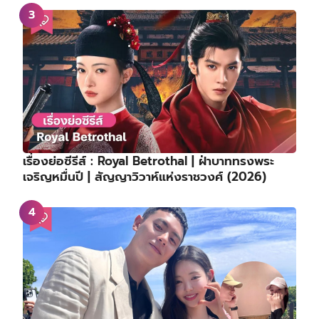
เรื่องย่อซีรีส์ : Royal Betrothal | ฝ่าบาททรงพระ
เจริญหมื่นปี | สัญญาวิวาห์แห่งราชวงศ์ (2026)