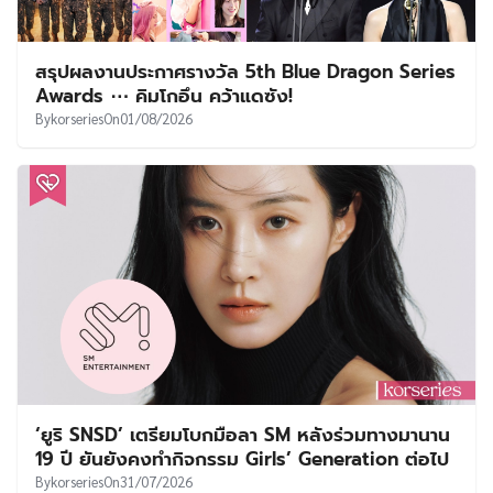
สรุปผลงานประกาศรางวัล 5th Blue Dragon Series
Awards ⋯ คิมโกอึน คว้าแดซัง!
By
korseries
On
01/08/2026
‘ยูริ SNSD’ เตรียมโบกมือลา SM หลังร่วมทางมานาน
19 ปี ยันยังคงทำกิจกรรม Girls’ Generation ต่อไป
By
korseries
On
31/07/2026