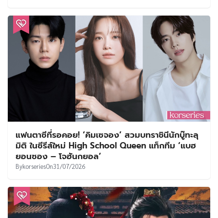
แฟนตาซีที่รอคอย! ‘คิมเซจอง’ สวมบทราชินีนักบู๊ทะลุ
มิติ ในซีรีส์ใหม่ High School Queen แท็กทีม ‘แบฮ
ยอนซอง – โจฮันกยอล’
By
korseries
On
31/07/2026