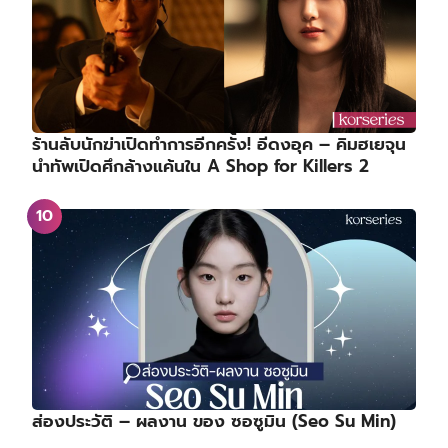
ร้านลับนักฆ่าเปิดทำการอีกครั้ง! อีดงอุค – คิมฮเยจุน
นำทัพเปิดศึกล้างแค้นใน A Shop for Killers 2
ส่องประวัติ – ผลงาน ของ ซอซูมิน (Seo Su Min)