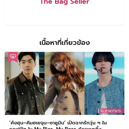
The Bag Seller
เนื้อหาที่เกี่ยวข้อง
‘คังฮุน–คิมฮเยจุน–ชาอูมิน’ เปิดฉากรักวุ่น ๆ ใน
ออฟฟิศ ใน My Bias, My Boss ด้วยเรตติ้ง