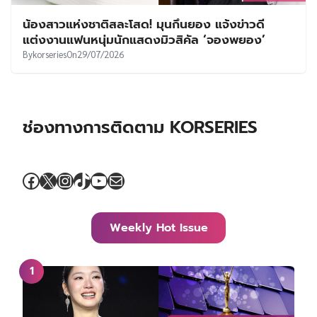
น้องสาวแห่งชาติสละโสด! มุนกึนยอง แจ้งข่าวดี
แต่งงานแฟนหนุ่มนักแสดงมิวสิคัล ‘จองพยอง’
By
korseries
On
29/07/2026
ช่องทางการติดตาม KORSERIES
Facebook
X
Instagram
TikTok
YouTube
Mail
Weekly Hot Issue