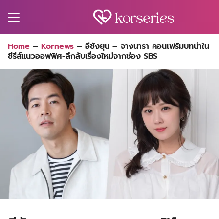
Skip
to
content
Search
Home
–
Kornews
–
อีซังยุน – จางนารา คอนเฟิร์มบทนำใน
for:
ซีรีส์แนวออฟฟิศ-ลึกลับเรื่องใหม่จากช่อง SBS
MA
ES
CT
EL
UTY
T
EW
US