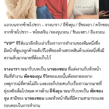
แถวบนจากซ้ายไปขวา – จางนารา / อีซังยุน / อีชองอา / ควักซอ
จากซ้ายไปขวา – พโยเยจิน /จองจุนวอน / ชินแจฮา / อีแจวอน
“VIP”
ซีรีส์แนวลึกลับเล่าเรื่องราวการทำงานของทีมหนึ่งซึ่ง
มีหน้าที่ดูแลลูกค้าระดับวีไอพีของห้างสรรพสินค้าแห่งหนึ่งซึ่งมี
ความลับมากมายที่ต้องเก็บไว้
จางนารา
จะมารับบทเป็น
นาจองซอน
ที่แต่งงานกับหัวหน้า
ทีมที่ทำงาน
พัคซองจุน
ชีวิตของเธอนั้นพังทลายลงจาก
เหตุการณ์ที่คาดไม่ถึง และเธอก็ประสบกับเรื่องราวมากมายที่
ยุ่งเหยิงเต็มไปหมด ทางด้าน
อีซังยุน
จะมารับบทเป็น
พัคซอง
จุน
สามีของ
นาจองซอน
และหัวหน้าทีมที่มีความสามารถและ
รอบคอบในการทำงาน