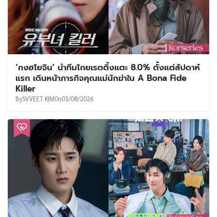
‘กงฮโยจิน’ นำทีมโกยเรตติ้งแตะ 8.0% ตั้งแต่สัปดาห์
แรก เดินหน้าภารกิจคุณแม่นักฆ่าใน A Bona Fide
Killer
By
SVVEET KIM
On
03/08/2026