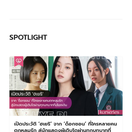
SPOTLIGHT
เปิดประวัติ ‘ฮเยริ’ จาก ‘ด็อกซอน’ ที่ใครหลายคน
ตกหลุมรัก สู่นักแสดงผู้เติบโตผ่านทุกบทบาทที่