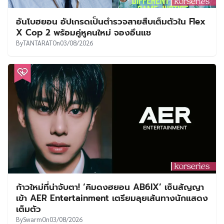
อันโบฮยอน อัปเกรดเป็นตำรวจสายสืบเต็มตัวใน Flex
X Cop 2 พร้อมคู่หูคนใหม่ จองอึนแช
By
TANTARAT
On
03/08/2026
ก้าวใหม่ที่น่าจับตา! ‘คิมดงฮยอน AB6IX’ เซ็นสัญญา
เข้า AER Entertainment เตรียมลุยเส้นทางนักแสดง
เต็มตัว
By
Swarm
On
03/08/2026