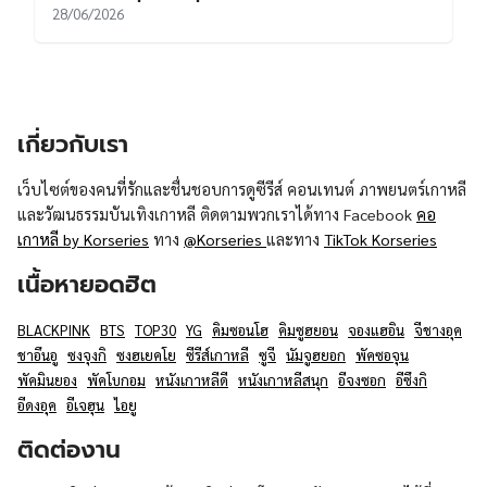
28/06/2026
เกี่ยวกับเรา
เว็บไซต์ของคนที่รักและชื่นชอบการดูซีรีส์ คอนเทนต์ ภาพยนตร์เกาหลี
และวัฒนธรรมบันเทิงเกาหลี ติดตามพวกเราได้ทาง Facebook
คอ
เกาหลี by Korseries
ทาง
@Korseries
และทาง
TikTok Korseries
เนื้อหายอดฮิต
BLACKPINK
BTS
TOP30
YG
คิมซอนโฮ
คิมซูฮยอน
จองแฮอิน
จีชางอุค
ชาอึนอู
ซงจุงกิ
ซงฮเยคโย
ซีรีส์เกาหลี
ซูจี
นัมจูฮยอก
พัคซอจุน
พัคมินยอง
พัคโบกอม
หนังเกาหลีดี
หนังเกาหลีสนุก
อีจงซอก
อีซึงกิ
อีดงอุค
อีเจฮุน
ไอยู
ติดต่องาน