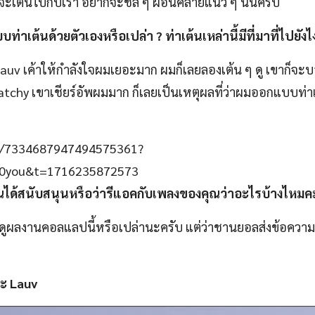
ากจะเต้นไปกับเรา อยากจะชิล ๆ ผ่อนคลายแนว ๆ นั้นครับ
บท่าเต้นด้วยตัวเองหรือเปล่า
?
ท่าเต้นเหล่านี้มีที่มาที่ไปยังไ
Lauv เค้าให้กำลังใจผมเยอะมาก ผมก็เลยลองเต้น ๆ ดู เขาก็จะ
่ ​Catchy เขาเชียร์อัพผมมาก ก็เลยเป็นเหตุผลที่ว่าผมออกแบบท่า
eo/7334687947494575361?
0you&t=1716235872573
ณได้สนับสนุนหรือว่ารีแอคกับเพลงของคุณว่าอะไรบ้างไหมค
นได้ดูผลงานคอลแลปนี้หรือเปล่านะครับ แต่ว่าชานยอลส่งข้อคว
ละ Lauv