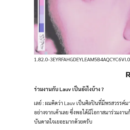
1.82.0-3EYRFAHGDEYLEAM5B4AQCYC6VI.0
R
ร่วมงานกับ Lauv เป็นยังไงบ้าง ?
เลย์ : ผมคิดว่า Lauv เป็นศิลปินที่มีพรสวรรค์
อย่างจากเค้าเลย ซึ่งพอได้มีโอกาสมาร่วมงาน
บันดาลใจเยอะมากด้วยครับ