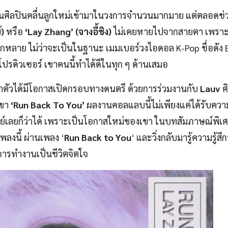
ยนศิลปินคลื่นลูกใหม่เข้ามาในวงการจำนวนมากมาย แต่ตลอดช่
์)
หรือ
‘Lay Zhang’ (จางอี้ชิง)
ไม่เคยหายไปจากสายตา เพรา
หลาย ไม่ว่าจะเป็นในฐานะ เมมเบอร์วงไอดอล K-Pop ชื่อดัง 
โปรดิวเซอร์ เขาคนนี้ทำได้ดีในทุก ๆ ด้านเสมอ
จ้าตัวได้มีโอกาสเปิดกรอบทางดนตรี ด้วยการร่วมงานกับ
Lauv
ศ
เขา
‘Run Back To You’
ผลงานคอลแลบนี้ไม่เพียงแค่ได้รับคว
ลย์เลยก็ว่าได้ เพราะเป็นโอกาสใหม่ของเขา ในบทสัมภาษณ์พิเ
พลงนี้ ผ่านเพลง ‘
Run Back to You
‘ และวิ่งกลับมารู้ความรู้สึ
ับการทำงานเป็นชีวิตจิตใจ