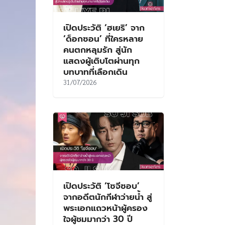
เปิดประวัติ ‘ฮเยริ’ จาก
‘ด็อกซอน’ ที่ใครหลาย
คนตกหลุมรัก สู่นัก
แสดงผู้เติบโตผ่านทุก
บทบาทที่เลือกเดิน
31/07/2026
เปิดประวัติ ‘โซจีซอบ’
จากอดีตนักกีฬาว่ายน้ำ สู่
พระเอกแถวหน้าผู้ครอง
ใจผู้ชมมากว่า 30 ปี