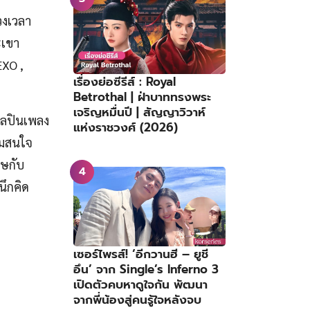
วงเวลา
ะเขา
EXO ,
เรื่องย่อซีรีส์ : Royal
Betrothal | ฝ่าบาททรงพระ
เจริญหมื่นปี | สัญญาวิวาห์
ิลปินเพลง
แห่งราชวงศ์ (2026)
ามสนใจ
ศษกับ
กนึกคิด
เซอร์ไพรส์! ‘อีกวานฮี – ยูชี
อึน’ จาก Single’s Inferno 3
เปิดตัวคบหาดูใจกัน พัฒนา
จากพี่น้องสู่คนรู้ใจหลังจบ