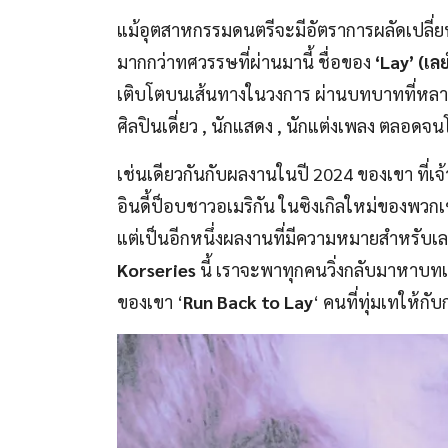
แม้อุตสาหกรรมดนตรีจะมีอัตราการผลัดเปลี่
มากกว่าทศวรรษที่ผ่านมานี้ ชื่อของ
‘Lay’ (เลย
เติบโตบนเส้นทางในวงการ ผ่านบทบาทที่หลาก
ศิลปินเดี่ยว , นักแสดง , นักแต่งเพลง ตลอดจน
เช่นเดียวกันกับผลงานในปี 2024 ของเขา ที่เ
อินดี้ป็อบชาวอเมริกัน ในซิงเกิลใหม่ของพวก
แต่เป็นอีกหนึ่งผลงานที่มีความหมายสำหรับเ
Korseries
นี้ เราจะพาทุกคนวิ่งกลับมาหาบทเ
ของเขา ‘
Run Back to Lay
‘ คนที่ทุ่มเทให้ก