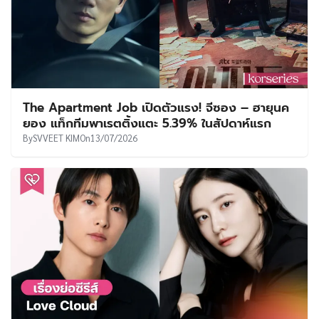
The Apartment Job เปิดตัวแรง! จีซอง – ฮายุนค
ยอง แท็กทีมพาเรตติ้งแตะ 5.39% ในสัปดาห์แรก
By
SVVEET KIM
On
13/07/2026