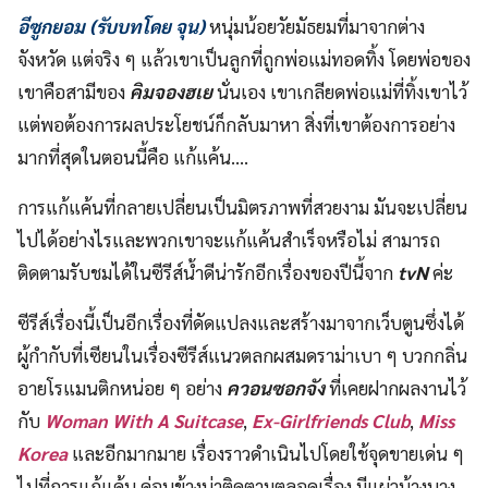
อีซูกยอม (รับบทโดย จุน)
หนุ่มน้อยวัยมัธยมที่มาจากต่าง
จังหวัด แต่จริง ๆ แล้วเขาเป็นลูกที่ถูกพ่อแม่ทอดทิ้ง โดยพ่อของ
เขาคือสามีของ
คิมจองฮเย
นั่นเอง เขาเกลียดพ่อแม่ที่ทิ้งเขาไว้
แต่พอต้องการผลประโยชน์ก็กลับมาหา สิ่งที่เขาต้องการอย่าง
มากที่สุดในตอนนี้คือ แก้แค้น….
การแก้แค้นที่กลายเปลี่ยนเป็นมิตรภาพที่สวยงาม มันจะเปลี่ยน
ไปได้อย่างไรและพวกเขาจะแก้แค้นสำเร็จหรือไม่ สามารถ
ติดตามรับชมได้ในซีรีส์น้ำดีน่ารักอีกเรื่องของปีนี้จาก
tvN
ค่ะ
ซีรีส์เรื่องนี้เป็นอีกเรื่องที่ดัดแปลงและสร้างมาจากเว็บตูนซึ่งได้
ผู้กำกับที่เซียนในเรื่องซีรีส์แนวตลกผสมดราม่าเบา ๆ บวกกลิ่น
อายโรแมนติกหน่อย ๆ อย่าง
ควอนซอกจัง
ที่เคยฝากผลงานไว้
กับ
Woman With A Suitcase
,
Ex-Girlfriends Club
,
Miss
Korea
และอีกมากมาย เรื่องราวดำเนินไปโดยใช้จุดขายเด่น ๆ
ไปที่การแก้แค้น ค่อนข้างน่าติดตามตลอดเรื่อง มีแผ่วบ้างบาง