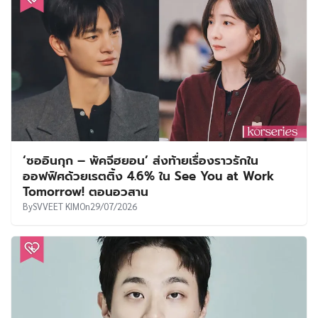
‘ซออินกุก – พัคจีฮยอน’ ส่งท้ายเรื่องราวรักใน
ออฟฟิศด้วยเรตติ้ง 4.6% ใน See You at Work
Tomorrow! ตอนอวสาน
By
SVVEET KIM
On
29/07/2026