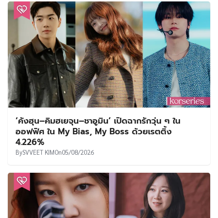
‘คังฮุน–คิมฮเยจุน–ชาอูมิน’ เปิดฉากรักวุ่น ๆ ใน
ออฟฟิศ ใน My Bias, My Boss ด้วยเรตติ้ง
4.226%
By
SVVEET KIM
On
05/08/2026