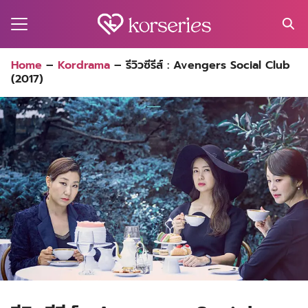
Skip
to
content
Search
Home
–
Kordrama
–
รีวิวซีรีส์ : Avengers Social Club
for:
(2017)
MA
ES
CT
EL
UTY
T
EW
US