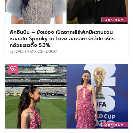
พัคอึนบิน – ยังเซจง เปิดฉากเสิร์ฟเคมีหวานชวน
หลอนใน Spooky in Love ออกสตาร์ทสัปดาห์แร
กด้วยเรตติ้ง 5.3%
By
SVVEET KIM
On
20/07/2026