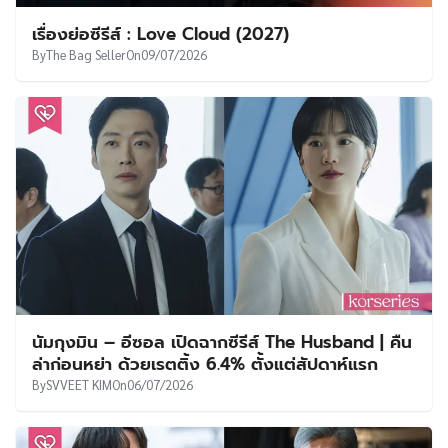
เรื่องย่อซีรีส์ : Love Cloud (2027)
By
The Bag Seller
On
09/07/2026
นัมกุงมิน – อีซอล เปิดฉากซีรีส์ The Husband | คืน
ล่าก่อนหย่า ด้วยเรตติ้ง 6.4% ตั้งแต่สัปดาห์แรก
By
SVVEET KIM
On
06/07/2026