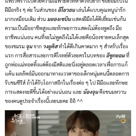
แพรวพราวไปด้วยความเฉพาะตัวที่หาตัวจับยาก ขอยอมรับใน
ฝีมือจริง ๆ ค่ะ ในส่วนของ
อีโยวอน
เล่นได้แบบคุณหนูน่ารัก
มากเหมือนเดิม ส่วน
มยองเซบิน
แสดงฝีมือได้ดีเยี่ยมเช่นกัน
ความเป็นมืออาชีพสูงและทักษะการแสดงไม่ต้องพูดถึง มือ
อาชีพแน่นอน คนที่จะไม่พูดถึงไม่ได้เลยคือน้องชายคนเล็กสุด
ของชมรม
จุน
จาก
วงยูคิส
ทำได้ดีเกินคาดมาก ๆ สำหรับเรื่อง
แรก การสื่อสารและการตีโจทย์ตัวละครในบทของ
อีซูกยอม
ที่
ถูกพ่อแม่ทอดทิ้งแต่ต้องมีสติและนิ่งอยู่ตลอดเวลาเพื่อการแก้
แค้น ผลลัพธ์มันออกมาทางแววตาของเด็กหนุ่มคนนี้ตลอดการ
รับชมซีรีส์ ถ้าได้รับโอกาสอีกในเรื่องต่อ ๆ ไป ฝีมือและทักษะ
การแสดงจะดีขึ้นได้อย่างแน่นอน และ
น้องจุน
คือขนมหวาน
ของคนดูประจำเรื่องนี้เลยนะคะ อิอิ ^^