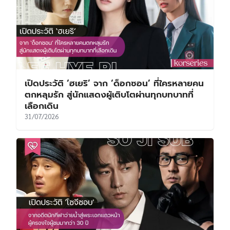
เปิดประวัติ ‘ฮเยริ’ จาก ‘ด็อกซอน’ ที่ใครหลายคน
ตกหลุมรัก สู่นักแสดงผู้เติบโตผ่านทุกบทบาทที่
เลือกเดิน
31/07/2026