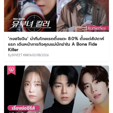
‘กงฮโยจิน’ นำทีมโกยเรตติ้งแตะ 8.0% ตั้งแต่สัปดาห์
แรก เดินหน้าภารกิจคุณแม่นักฆ่าใน A Bona Fide
Killer
By
SVVEET KIM
On
03/08/2026