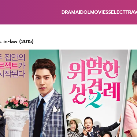
DRAMA
IDOL
MOVIES
SELECT
TRA
earch
r:
 in-law (2015)