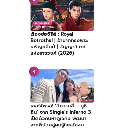
เรื่องย่อซีรีส์ : Royal
Betrothal | ฝ่าบาททรงพระ
เจริญหมื่นปี | สัญญาวิวาห์
แห่งราชวงศ์ (2026)
เซอร์ไพรส์! ‘อีกวานฮี – ยูชี
อึน’ จาก Single’s Inferno 3
เปิดตัวคบหาดูใจกัน พัฒนา
จากพี่น้องสู่คนรู้ใจหลังจบ