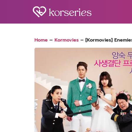
Skip
to
content
S
fo
Home
–
Kormovies
–
[Kormovies] Enemies