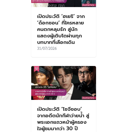
เปิดประวัติ ‘ฮเยริ’ จาก
‘ด็อกซอน’ ที่ใครหลาย
คนตกหลุมรัก สู่นัก
แสดงผู้เติบโตผ่านทุก
บทบาทที่เลือกเดิน
31/07/2026
เปิดประวัติ ‘โซจีซอบ’
จากอดีตนักกีฬาว่ายน้ำ สู่
พระเอกแถวหน้าผู้ครอง
ใจผู้ชมมากว่า 30 ปี