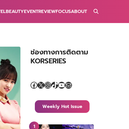
VEL
BEAUTY
EVENT
REVIEW
FOCUS
ABOUT
ช่องทางการติดตาม
KORSERIES
Facebook
X
Instagram
TikTok
YouTube
Mail
Weekly Hot Issue