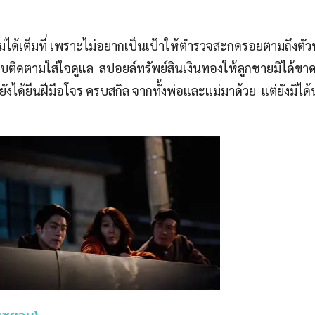
ิไม่ได้เต็มที่ เพราะไม่อยากเป็นเป้าให้ตำรวจสะกดรอยตามถึงตัวพ
อบติดตามใส่ใจดูแล สปอยล์ทรัพย์สินเงินทองให้ลูกชายมิได้ข
งได้ยีนฝีมือโจร ครบสกิล จากทั้งพ่อและแม่มาด้วย แต่ยังมิได