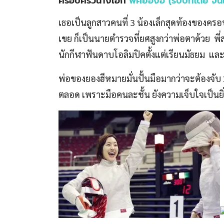
ครอบครัวนางเอก
พัคยองฮี (รับบทโดย จิ
เธอเป็นลูกสาวคนที่ 3 น้องเล็กสุดท้องของค
เขย ก็เป็นนายตำรวจที่ยศสูงกว่าพ่อตาด้วย พ
นักกีฬาฟันดาบโอลิมปิคตั้งแต่เรียนมัธยม แล
พ่อของยองฮีหมายมั่นปั้นมือมากว่าจะต้องจับ 
ตลอด เพราะมือคนละชั้น ยังความเจ็บใจเป็นยิ่