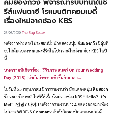
คิมยองกวัง พิจารณารับบทนำในซี
UT
รีส์แฟนตาซี โรแมนติกคอมเมดี้
เรื่องใหม่จากช่อง KBS
The Bag Seller
25/05/2020
หลังจากห่างหายไประยะหนึ่ง นักแสดงหนุ่ม
คิมยองกวัง
มีลุ้นที่
จะได้คัมแบคงานแสดงซีรีส์ในโปรเจกต์ใหม่จากช่อง KBS ในปี
นี้
บทความที่เกี่ยวข้อง : รีวิวภาพยนตร์ On Your Wedding
Day (2018) | ว่ากันว่าความรักขึ้นกับเวลา…
ในวันที่ 25 พฤษภาคม มีการรายงานว่า นักแสดงหนุ่ม
คิมยองก
วัง
จะมารับบทนำในซีรีส์เรื่องใหม่จากช่อง KBS
“Hello? It’s
Me!” (안녕? 나야!)
หลังจากรายงานข่าวเผยแพร่ออกมาเพียง
ไม่นาน
WIDE-S Company
ต้นสังกัดของนักแสดงหนุ่มได้