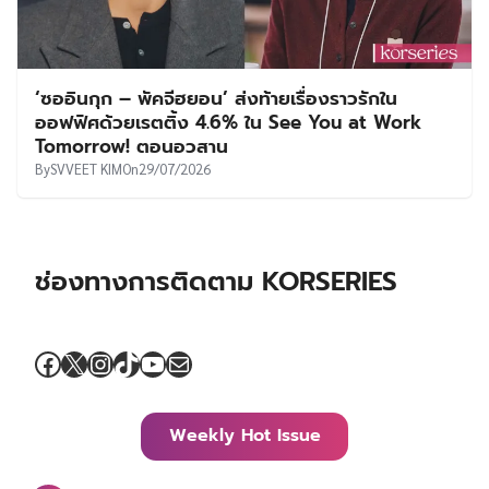
‘ซออินกุก – พัคจีฮยอน’ ส่งท้ายเรื่องราวรักใน
ออฟฟิศด้วยเรตติ้ง 4.6% ใน See You at Work
Tomorrow! ตอนอวสาน
By
SVVEET KIM
On
29/07/2026
ช่องทางการติดตาม KORSERIES
Facebook
X
Instagram
TikTok
YouTube
Mail
Weekly Hot Issue