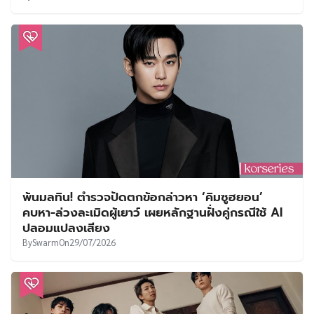
พ้นมลทิน! ตำรวจปัดตกข้อกล่าวหา ‘คิมซูฮยอน’
คบหา-ล่วงละเมิดผู้เยาว์ เผยหลักฐานฝั่งคู่กรณีใช้ AI
ปลอมแปลงเสียง
By
Swarm
On
29/07/2026