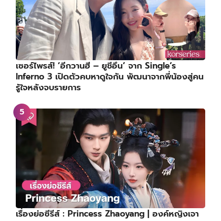
เซอร์ไพรส์! ‘อีกวานฮี – ยูชีอึน’ จาก Single’s
Inferno 3 เปิดตัวคบหาดูใจกัน พัฒนาจากพี่น้องสู่คน
รู้ใจหลังจบรายการ
เรื่องย่อซีรีส์ : Princess Zhaoyang | องค์หญิงเจา