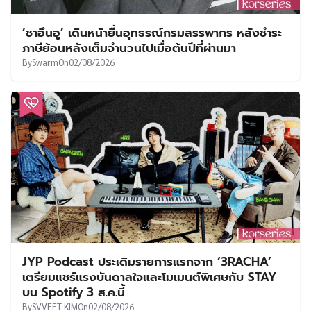
‘ชาอึนอู’ เดินหน้ายื่นอุทธรณ์กรมสรรพากร หลังชำระ
ภาษีย้อนหลังเต็มจำนวนไปเมื่อต้นปีที่ผ่านมา
By
Swarm
On
02/08/2026
JYP Podcast ประเดิมรายการแรกจาก ‘3RACHA’
เตรียมแชร์แรงบันดาลใจและโมเมนต์พิเศษกับ STAY
บน Spotify 3 ส.ค.นี้
By
SVVEET KIM
On
02/08/2026