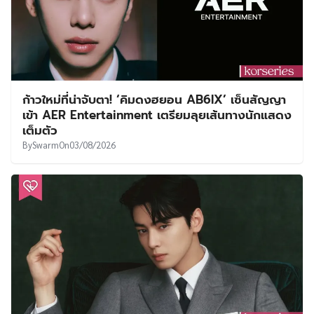
ก้าวใหม่ที่น่าจับตา! ‘คิมดงฮยอน AB6IX’ เซ็นสัญญา
เข้า AER Entertainment เตรียมลุยเส้นทางนักแสดง
เต็มตัว
By
Swarm
On
03/08/2026