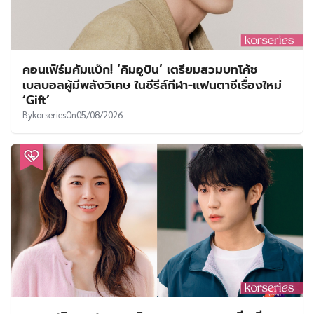
คอนเฟิร์มคัมแบ็ก! ‘คิมอูบิน’ เตรียมสวมบทโค้ช
เบสบอลผู้มีพลังวิเศษ ในซีรีส์กีฬา-แฟนตาซีเรื่องใหม่
‘Gift’
By
korseries
On
05/08/2026