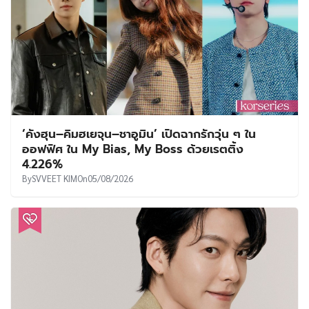
‘คังฮุน–คิมฮเยจุน–ชาอูมิน’ เปิดฉากรักวุ่น ๆ ใน
ออฟฟิศ ใน My Bias, My Boss ด้วยเรตติ้ง
4.226%
By
SVVEET KIM
On
05/08/2026