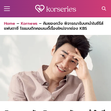
Skip
to
content
Search
Home
–
Kornews
–
คิมยองกวัง พิจารณารับบทนำในซีรีส์
for:
แฟนตาซี โรแมนติกคอมเมดี้เรื่องใหม่จากช่อง KBS
MA
ES
CT
EL
UTY
T
EW
US