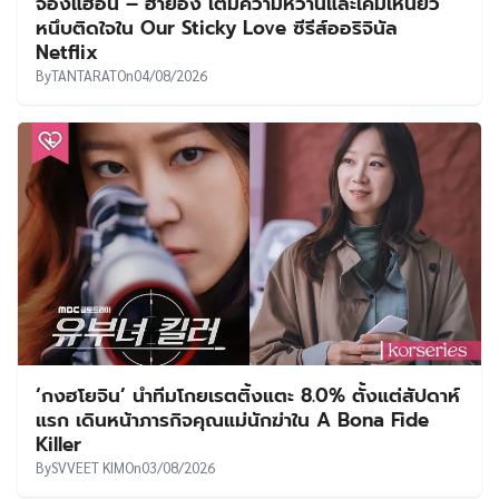
จองแฮอิน – ฮายอง เติมความหวานและเคมีเหนียว
หนึบติดใจใน Our Sticky Love ซีรีส์ออริจินัล
Netflix
By
TANTARAT
On
04/08/2026
‘กงฮโยจิน’ นำทีมโกยเรตติ้งแตะ 8.0% ตั้งแต่สัปดาห์
แรก เดินหน้าภารกิจคุณแม่นักฆ่าใน A Bona Fide
Killer
By
SVVEET KIM
On
03/08/2026