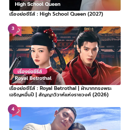
เรื่องย่อซีรีส์ : High School Queen (2027)
เรื่องย่อซีรีส์ : Royal Betrothal | ฝ่าบาททรงพระ
เจริญหมื่นปี | สัญญาวิวาห์แห่งราชวงศ์ (2026)