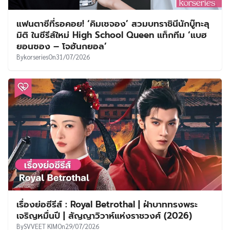
แฟนตาซีที่รอคอย! ‘คิมเซจอง’ สวมบทราชินีนักบู๊ทะลุ
มิติ ในซีรีส์ใหม่ High School Queen แท็กทีม ‘แบฮ
ยอนซอง – โจฮันกยอล’
By
korseries
On
31/07/2026
เรื่องย่อซีรีส์ : Royal Betrothal | ฝ่าบาททรงพระ
เจริญหมื่นปี | สัญญาวิวาห์แห่งราชวงศ์ (2026)
By
SVVEET KIM
On
29/07/2026