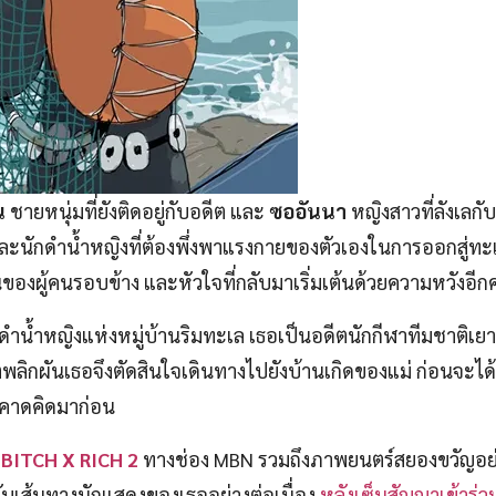
น
ชายหนุ่มที่ยังติดอยู่กับอดีต และ
ซออันนา
หญิงสาวที่ลังเลก
และนักดำน้ำหญิงที่ต้องพึ่งพาแรงกายของตัวเองในการออกสู่ทะ
องผู้คนรอบข้าง และหัวใจที่กลับมาเริ่มเต้นด้วยความหวังอีกคร
ดำน้ำหญิงแห่งหมู่บ้านริมทะเล เธอเป็นอดีตนักกีฬาทีมชาติเยา
ิตพลิกผันเธอจึงตัดสินใจเดินทางไปยังบ้านเกิดของแม่ ก่อนจะไ
คยคาดคิดมาก่อน
BITCH X RICH 2
ทางช่อง MBN รวมถึงภาพยนตร์สยองขวัญอย
้กับเส้นทางนักแสดงของเธออย่างต่อเนื่อง
หลังเซ็นสัญญาเข้าร่ว