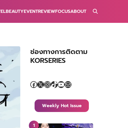
VEL
BEAUTY
EVENT
REVIEW
FOCUS
ABOUT
ช่องทางการติดตาม
KORSERIES
Facebook
X
Instagram
TikTok
YouTube
Mail
Weekly Hot Issue