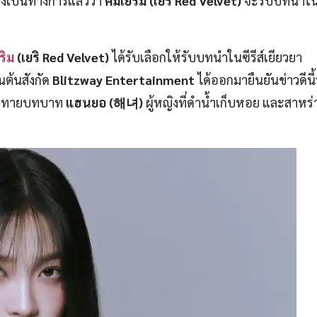
างเป็นทางการแล้วว่า
คิมเยริม (เยริ Red Velvet)
จะรับบทนำใ
ริม
(เยริ Red Velvet)
ได้รับเลือกให้รับบทนำในซีรีส์เยียวยา
นต้นสังกัด
Blitzway Entertainment
ได้ออกมายืนยันข่าวดีนี้
าทายบทบาท
แฮนยอ (해녀)
ผู้หญิงที่ดำน้ำเก็บหอย และสาหร