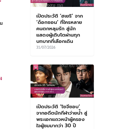
เปิดประวัติ ‘ฮเยริ’ จาก
‘ด็อกซอน’ ที่ใครหลาย
iu
คนตกหลุมรัก สู่นัก
แสดงผู้เติบโตผ่านทุก
บทบาทที่เลือกเดิน
31/07/2026
ง
เปิดประวัติ ‘โซจีซอบ’
จากอดีตนักกีฬาว่ายน้ำ สู่
พระเอกแถวหน้าผู้ครอง
ใจผู้ชมมากว่า 30 ปี