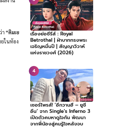
นผลงาน
ว่า
“คิมเย
เรื่องย่อซีรีส์ : Royal
Betrothal | ฝ่าบาททรงพระ
่ายในท้อง
เจริญหมื่นปี | สัญญาวิวาห์
แห่งราชวงศ์ (2026)
เซอร์ไพรส์! ‘อีกวานฮี – ยูชี
อึน’ จาก Single’s Inferno 3
เปิดตัวคบหาดูใจกัน พัฒนา
จากพี่น้องสู่คนรู้ใจหลังจบ