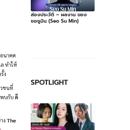
ส่องประวัติ – ผลงาน ของ
ซอซูมิน (Seo Su Min)
ับอนาคต
เล ทำให้
ั้ง
SPOTLIGHT
วชนที่
ด้พบกับ
ด็
่าง
The
ม