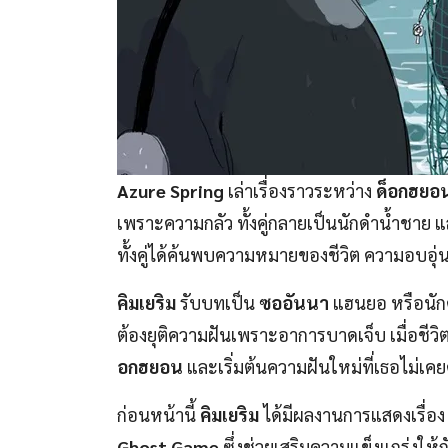
Azure Spring
เล่าเรื่องราวระหว่าง
ด็อกฮยอ
เพราะความกลัว ทั้งคู่กลายเป็นนักดำน้ำชาย 
ทั้งคู่ได้ค้นพบความหมายของชีวิต ความอบอุ่นข
คิมเยริม
รับบทเป็น
ซออันนา
แฮนยอ
หรือนัก
ต้องยุติความฝันเพราะอาการบาดเจ็บ เมื่อชีว
อกฮยอน
และเริ่มต้นความฝันใหม่ที่เธอไม่เ
ก่อนหน้านี้
คิมเยริม
ได้มีผลงานการแสดงเรื่อง
Ghost Game
ซึ่งช่วยเสริมความแข็งแกร่งให