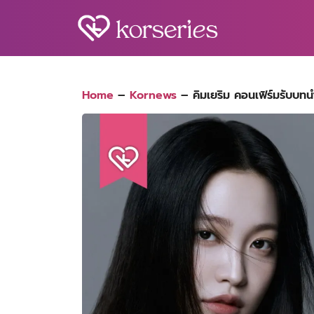
Skip
to
content
S
fo
Home
–
Kornews
–
คิมเยริม คอนเฟิร์มรับบทน