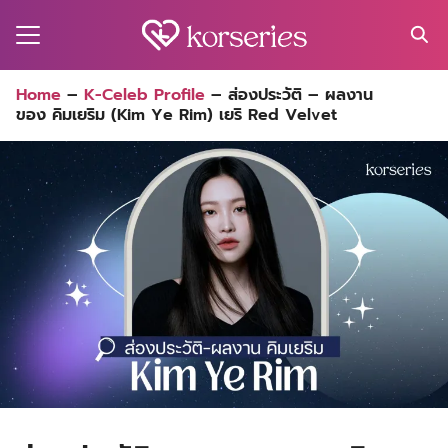
Skip
to
content
Search
Home
–
K-Celeb Profile
–
ส่องประวัติ – ผลงาน
for:
ของ คิมเยริม (Kim Ye Rim) เยริ Red Velvet
MA
ES
CT
EL
UTY
T
EW
US