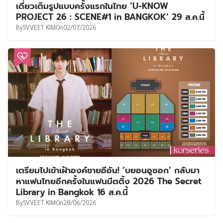
เดี่ยวเต็มรูปแบบครั้งแรกในไทย ‘U-KNOW
PROJECT 26 : SCENE#1 in BANGKOK’ 29 ส.ค.นี้
By
SVVEET KIM
On
02/07/2026
เตรียมไปเข้าเฝ้าองค์ชายอีอัน! ‘บยอนอูซอก’ กลับมา
หาแฟนไทยอีกครั้งในแฟนมีตติ้ง 2026 The Secret
Library in Bangkok 16 ส.ค.นี้
By
SVVEET KIM
On
28/06/2026