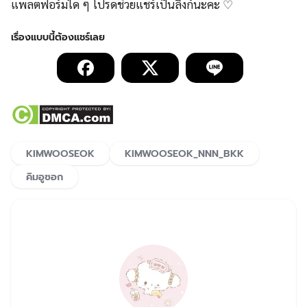
แพลตฟอร์มใด ๆ โปรดช่วยแชร์เป็นลิ้งก์นะคะ ♡
KIMWOOSEOK
KIMWOOSEOK_NNN_BKK
คิมอูซอก