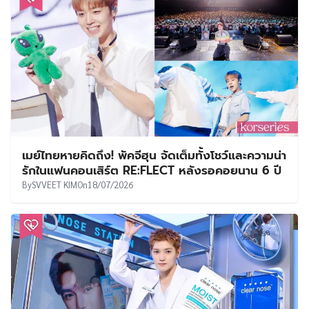
เมย์ไทยหายคิดถึง! พัคจีฮุน จัดเต็มทั้งโชว์และความน่า
รักในแฟนคอนเสิร์ต RE:FLECT หลังรอคอยนาน 6 ปี
By
SVVEET KIM
On
18/07/2026