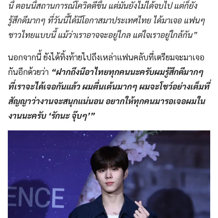
นี้ ตอนนี้สถานการณ์โควิดดีขึ้น แต่มันยังไม่ได้จบไป แต่ก็ยัง
รู้สึกดีมากๆ ที่วันนี้ได้มีโอกาสมาประเทศไทย ได้มาเจอ แฟนๆ
ชาวไทยแบบนี้ แม้ว่าเราอาจจะอยู่ไกล แต่ใจเราอยู่ใกล้กัน”
นอกจากนี้ ยังได้ทิ้งท้ายไปถึงเหล่าแฟนคลับที่เตรียมจะมาเจอ
กันอีกด้วยว่า
“ฝากถึงนีอาไทยทุกคนนะครับผมรู้สึกดีมากๆ
ที่เราจะได้เจอกันแล้ว ผมตื่นเต้นมากๆ ผมจะโชว์อย่างเต็มที่
สัญญาว่างานจะสนุกแน่นอน อยากให้ทุกคนมารอเจอผมใน
งานนะครับ ‘รักนะ จุ๊บๆ’”