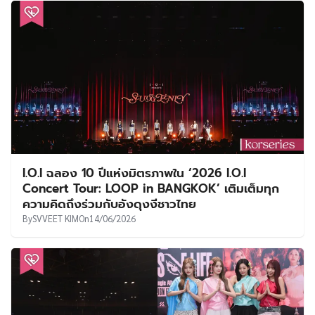
I.O.I ฉลอง 10 ปีแห่งมิตรภาพใน ‘2026 I.O.I
Concert Tour: LOOP in BANGKOK’ เติมเต็มทุก
ความคิดถึงร่วมกับอังดุงงีชาวไทย
By
SVVEET KIM
On
14/06/2026