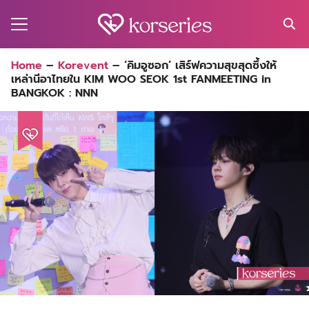
Skip
to
content
Search
Home
–
Korevent
–
‘คิมอูซอก’ เสิร์ฟความสุขสุดซึ้งให้
for:
เหล่านีอาไทยใน KIM WOO SEOK 1st FANMEETING in
MA
BANGKOK : NNN
ES
CT
EL
UTY
T
EW
US