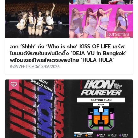
จาก ‘Shhh’ ถึง ‘Who is she’ KISS OF LIFE เสิร์ฟ
โมเมนต์พิเศษในแฟนมีตติ้ง ‘DEJA VU in Bangkok’
พร้อมเซอร์ไพรส์สเตจเพลงไทย ‘HULA HULA’
By
SVVEET KIM
On
13/06/2026