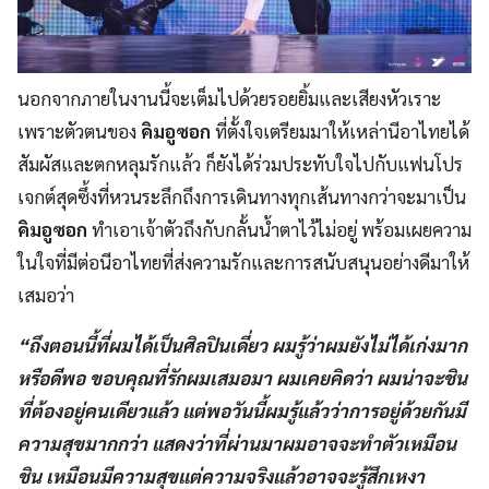
นอกจากภายในงานนี้จะเต็มไปด้วยรอยยิ้มและเสียงหัวเราะ
เพราะตัวตนของ
คิมอูซอก
ที่ตั้งใจเตรียมมาให้เหล่านีอาไทยได้
สัมผัสและตกหลุมรักแล้ว ก็ยังได้ร่วมประทับใจไปกับแฟนโปร
เจกต์สุดซึ้งที่หวนระลึกถึงการเดินทางทุกเส้นทางกว่าจะมาเป็น
คิมอูซอก
ทำเอาเจ้าตัวถึงกับกลั้นน้ำตาไว้ไม่อยู่ พร้อมเผยความ
ในใจที่มีต่อนีอาไทยที่ส่งความรักและการสนับสนุนอย่างดีมาให้
เสมอว่า
“ถึงตอนนี้ที่ผมได้เป็นศิลปินเดี่ยว ผมรู้ว่าผมยังไม่ได้เก่งมาก
หรือดีพอ ขอบคุณที่รักผมเสมอมา ผมเคยคิดว่า ผมน่าจะชิน
ที่ต้องอยู่คนเดียวแล้ว แต่พอวันนี้ผมรู้แล้วว่าการอยู่ด้วยกันมี
ความสุขมากกว่า แสดงว่าที่ผ่านมาผมอาจจะทำตัวเหมือน
ชิน เหมือนมีความสุขแต่ความจริงแล้วอาจจะรู้สึกเหงา