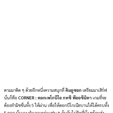
ตามมาติด ๆ ด้วยอีกหนึ่งความสนุกที่
คิมอูซอก
เตรียมมาเสิร์ฟ
นั่นก็คือ
CORNER : ดอกเพโกนีโอ กทซึ พีออซึมิดา
เกมที่จะ
ต้องทำมิชชั่นทั้ง 5 ให้ผ่าน เพื่อให้ดอกบีโกเนียบานให้ได้ครบทั้ง
5 ดอก นั่นเอง ทำเอาเหล่าแฟน ๆ ลุ้นกันไม่ติดที่นั่ง พร้อมส่ง