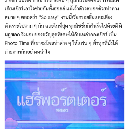
เสียงเชียร์เอาใจช่วยกันทั้งฮอลล์ แม้เจ้าตัวจะบอกด้วยท่าทาง
สบาย ๆ ตลอดว่า “So easy” งานนี้เรียกรอยยิ้มและเสียง
หัวเราะไปตาม ๆ กัน และในที่สุด ทุกมิชชั่นก็สำเร็จไปด้วยดี
คิ
มอูซอก
จึงมอบของขวัญสุดพิเศษให้กับเหล่ากองเชียร์ เป็น
Photo Time ที่เขาจะโพสท่าต่าง ๆ ให้แฟน ๆ ทั่วทุกที่นั่งได้
ถ่ายภาพกันอย่างหนำใจ