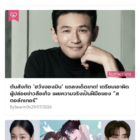
ต้นสังกัด ‘ฮวังจองมิน’ แถลงเด็ดขาด! เตรียมเอาผิด
ผู้ปล่อยข่าวลือเท็จ เผยความจริงเป็นฝีมือของ “ส
ตอล์กเกอร์”
By
Swarm
On
29/07/2026