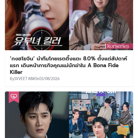
‘กงฮโยจิน’ นำทีมโกยเรตติ้งแตะ 8.0% ตั้งแต่สัปดาห์
แรก เดินหน้าภารกิจคุณแม่นักฆ่าใน A Bona Fide
Killer
By
SVVEET KIM
On
03/08/2026