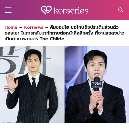
Skip
to
content
Search
Home
–
Kornews
–
คิมซอนโฮ ขอโทษถึงประเด็นส่วนตัว
for:
ของเขา ในการกลับมาทักทายต่อหน้าสื่ออีกครั้ง ที่งานแถลงข่าว
MA
เปิดตัวภาพยนตร์ The Childe
ES
CT
EL
UTY
T
EW
US