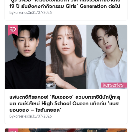
19 ปี ยันยังคงทำกิจกรรม Girls’ Generation ต่อไป
By
korseries
On
31/07/2026
แฟนตาซีที่รอคอย! ‘คิมเซจอง’ สวมบทราชินีนักบู๊ทะลุ
มิติ ในซีรีส์ใหม่ High School Queen แท็กทีม ‘แบฮ
ยอนซอง – โจฮันกยอล’
By
korseries
On
31/07/2026