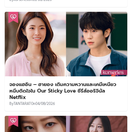
จองแฮอิน – ฮายอง เติมความหวานและเคมีเหนียว
หนึบติดใจใน Our Sticky Love ซีรีส์ออริจินัล
Netflix
By
TANTARAT
On
04/08/2026