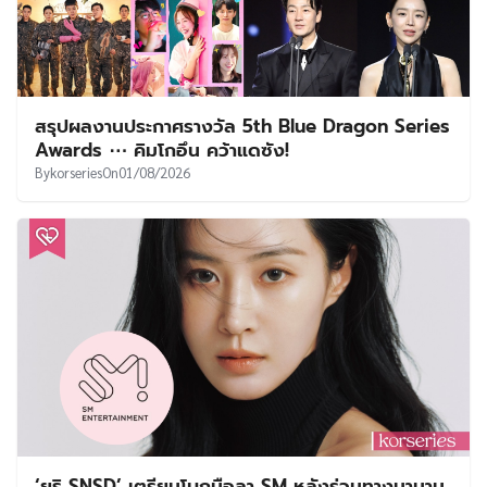
สรุปผลงานประกาศรางวัล 5th Blue Dragon Series
Awards ⋯ คิมโกอึน คว้าแดซัง!
By
korseries
On
01/08/2026
‘ยูริ SNSD’ เตรียมโบกมือลา SM หลังร่วมทางมานาน