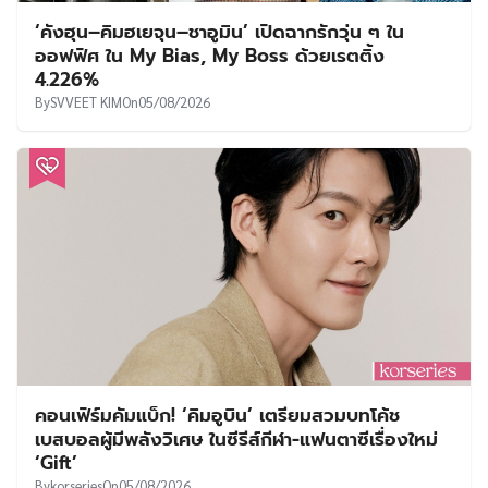
‘คังฮุน–คิมฮเยจุน–ชาอูมิน’ เปิดฉากรักวุ่น ๆ ใน
ออฟฟิศ ใน My Bias, My Boss ด้วยเรตติ้ง
4.226%
By
SVVEET KIM
On
05/08/2026
คอนเฟิร์มคัมแบ็ก! ‘คิมอูบิน’ เตรียมสวมบทโค้ช
เบสบอลผู้มีพลังวิเศษ ในซีรีส์กีฬา-แฟนตาซีเรื่องใหม่
‘Gift’
By
korseries
On
05/08/2026