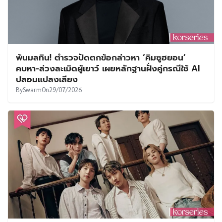
พ้นมลทิน! ตำรวจปัดตกข้อกล่าวหา ‘คิมซูฮยอน’
คบหา-ล่วงละเมิดผู้เยาว์ เผยหลักฐานฝั่งคู่กรณีใช้ AI
ปลอมแปลงเสียง
By
Swarm
On
29/07/2026