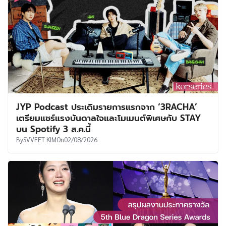
JYP Podcast ประเดิมรายการแรกจาก ‘3RACHA’
เตรียมแชร์แรงบันดาลใจและโมเมนต์พิเศษกับ STAY
บน Spotify 3 ส.ค.นี้
By
SVVEET KIM
On
02/08/2026