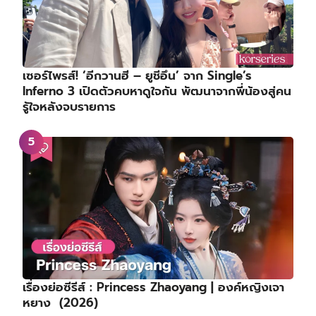
เซอร์ไพรส์! ‘อีกวานฮี – ยูชีอึน’ จาก Single’s
Inferno 3 เปิดตัวคบหาดูใจกัน พัฒนาจากพี่น้องสู่คน
รู้ใจหลังจบรายการ
เรื่องย่อซีรีส์ : Princess Zhaoyang | องค์หญิงเจา
หยาง (2026)