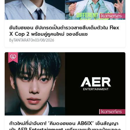
อันโบฮยอน อัปเกรดเป็นตำรวจสายสืบเต็มตัวใน Flex
X Cop 2 พร้อมคู่หูคนใหม่ จองอึนแช
By
TANTARAT
On
03/08/2026
ก้าวใหม่ที่น่าจับตา! ‘คิมดงฮยอน AB6IX’ เซ็นสัญญา
เข้า AER Entertainment เตรียมลุยเส้นทางนักแสดง