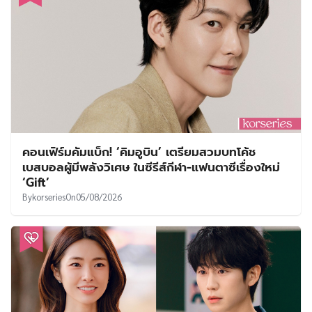
คอนเฟิร์มคัมแบ็ก! ‘คิมอูบิน’ เตรียมสวมบทโค้ช
เบสบอลผู้มีพลังวิเศษ ในซีรีส์กีฬา-แฟนตาซีเรื่องใหม่
‘Gift’
By
korseries
On
05/08/2026