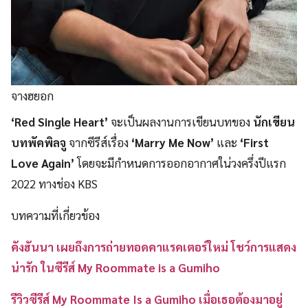
จางฮยอก
‘Red Single Heart’
จะเป็นผลงานการเขียนบทของ
นักเขียน
บทพัคพิลจู
จากซีรีส์เรื่อง
‘Marry Me Now’
และ
‘First
Love Again’
โดยจะมีกำหนดการออกอากาศใน่วงครึ่งปีแรก
2022 ทางช่อง KBS
บทความที่เกี่ยวข้อง
คังฮันนา เผยถึงการถ่ายทอดคาแรคเตอร์ใหม่ โชว์การแสดง
น่ารัก ในซีรีส์ My Roommate is a Gumiho
รีวิวซีรีส์ My Roommate Is a Gumiho เมื่อเธอต้องมาอยู่