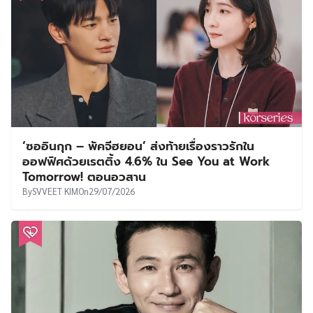
‘ซออินกุก – พัคจีฮยอน’ ส่งท้ายเรื่องราวรักใน
ออฟฟิศด้วยเรตติ้ง 4.6% ใน See You at Work
Tomorrow! ตอนอวสาน
By
SVVEET KIM
On
29/07/2026