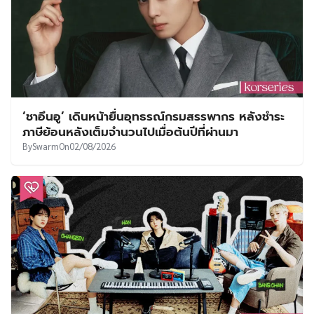
‘ชาอึนอู’ เดินหน้ายื่นอุทธรณ์กรมสรรพากร หลังชำระ
ภาษีย้อนหลังเต็มจำนวนไปเมื่อต้นปีที่ผ่านมา
By
Swarm
On
02/08/2026