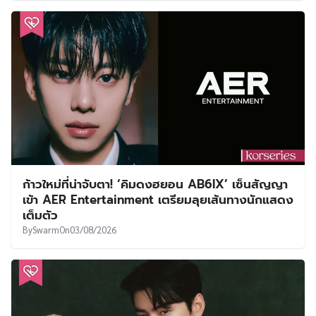
ก้าวใหม่ที่น่าจับตา! ‘คิมดงฮยอน AB6IX’ เซ็นสัญญา
เข้า AER Entertainment เตรียมลุยเส้นทางนักแสดง
เต็มตัว
By
Swarm
On
03/08/2026