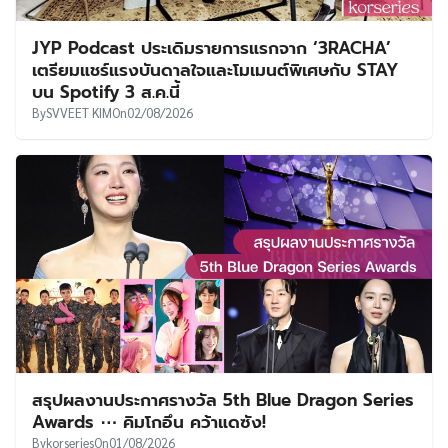
JYP Podcast ประเดิมรายการแรกจาก ‘3RACHA’
เตรียมแชร์แรงบันดาลใจและโมเมนต์พิเศษกับ STAY
บน Spotify 3 ส.ค.นี้
By
SVVEET KIM
On
02/08/2026
สรุปผลงานประกาศรางวัล 5th Blue Dragon Series
Awards ⋯ คิมโกอึน คว้าแดซัง!
By
korseries
On
01/08/2026