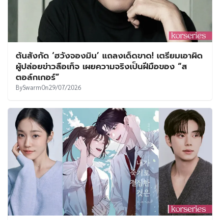
ต้นสังกัด ‘ฮวังจองมิน’ แถลงเด็ดขาด! เตรียมเอาผิด
ผู้ปล่อยข่าวลือเท็จ เผยความจริงเป็นฝีมือของ “ส
ตอล์กเกอร์”
By
Swarm
On
29/07/2026