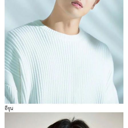
อีจุน