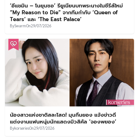
‘อีแชมิน – โนยุนซอ’ รียูเนียนบทพระนางในซีรีส์ใหม่
“My Reason to Die” จากทีมกำกับ ‘Queen of
Tears’ และ ‘The East Palace’
By
Swarm
On
29/07/2026
น้องสาวแห่งชาติสละโสด! มุนกึนยอง แจ้งข่าวดี
แต่งงานแฟนหนุ่มนักแสดงมิวสิคัล ‘จองพยอง’
By
korseries
On
29/07/2026