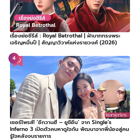
เรื่องย่อซีรีส์ : Royal Betrothal | ฝ่าบาททรงพระ
เจริญหมื่นปี | สัญญาวิวาห์แห่งราชวงศ์ (2026)
เซอร์ไพรส์! ‘อีกวานฮี – ยูชีอึน’ จาก Single’s
Inferno 3 เปิดตัวคบหาดูใจกัน พัฒนาจากพี่น้องสู่คน
รู้ใจหลังจบรายการ