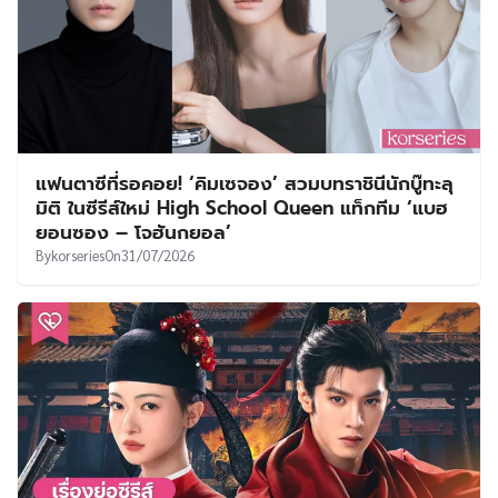
แฟนตาซีที่รอคอย! ‘คิมเซจอง’ สวมบทราชินีนักบู๊ทะลุ
มิติ ในซีรีส์ใหม่ High School Queen แท็กทีม ‘แบฮ
ยอนซอง – โจฮันกยอล’
By
korseries
On
31/07/2026