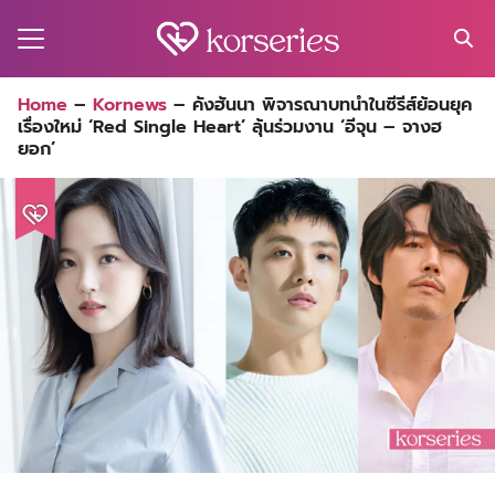
Skip
to
content
Search
Home
–
Kornews
–
คังฮันนา พิจารณาบทนำในซีรีส์ย้อนยุค
for:
เรื่องใหม่ ‘Red Single Heart’ ลุ้นร่วมงาน ‘อีจุน – จางฮ
MA
ยอก’
ES
CT
EL
UTY
T
EW
US