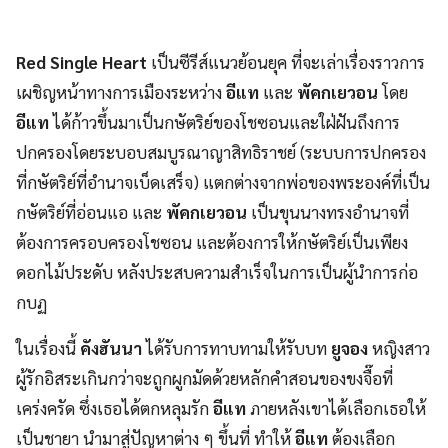
Red Single Heart
เป็นซีรีส์แนวย้อนยุค ที่จะเล่าเรื่องราวการ
เผชิญหน้าทางการเมืองระหว่าง
อีแท
และ
พัคกเยวอน
โดย
อีแท
ได้ก้าวขึ้นมาเป็นกษัตริย์ของโชซอนและใฝ่ฝันถึงการ
ปกครองโดยระบอบสมบูรณาญาสิทธิราชย์ (ระบบการปกครอง
ที่กษัตริย์ที่อำนาจเบ็ดเสร็จ) แตกต่างจากพ่อของพระองค์ที่เป็น
กษัตริย์ที่อ่อนแอ และ
พัคกเยวอน
เป็นขุนนางทรงอำนาจที่
ต้องการครอบครองโชซอน และต้องการให้กษัตริย์เป็นเพียง
ดอกไม้ประดับ หลังประสบความสำเร็จในการเป็นผู้นำการก่อ
กบฏ
ในเรื่องนี้
คังฮันนา
ได้รับการทาบทามให้รับบท
ยูจอง
หญิงสาว
ผู้รักอิสระเกินกว่าจะถูกผูกมัดด้วยหลักคำสอนของขงจื๊อที่
เคร่งครัด ซึ่งเธอได้ตกหลุมรัก
อีแท
ภายหลังเขาได้เลือกเธอให้
เป็นชายา นำมาสู่ปัญหาต่าง ๆ ขึ้นที่ ทำให้
อีแท
ต้องเลือก