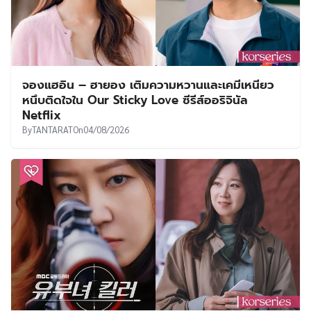
จองแฮอิน – ฮายอง เติมความหวานและเคมีเหนียว
หนึบติดใจใน Our Sticky Love ซีรีส์ออริจินัล
Netflix
By
TANTARAT
On
04/08/2026