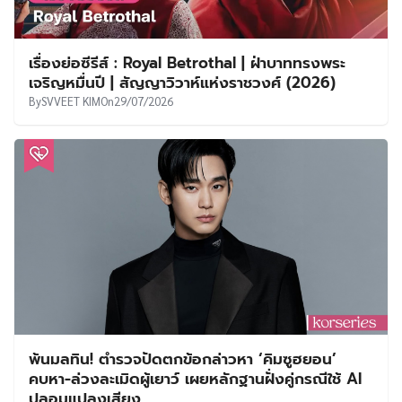
เรื่องย่อซีรีส์ : Royal Betrothal | ฝ่าบาททรงพระ
เจริญหมื่นปี | สัญญาวิวาห์แห่งราชวงศ์ (2026)
By
SVVEET KIM
On
29/07/2026
พ้นมลทิน! ตำรวจปัดตกข้อกล่าวหา ‘คิมซูฮยอน’
คบหา-ล่วงละเมิดผู้เยาว์ เผยหลักฐานฝั่งคู่กรณีใช้ AI
ปลอมแปลงเสียง