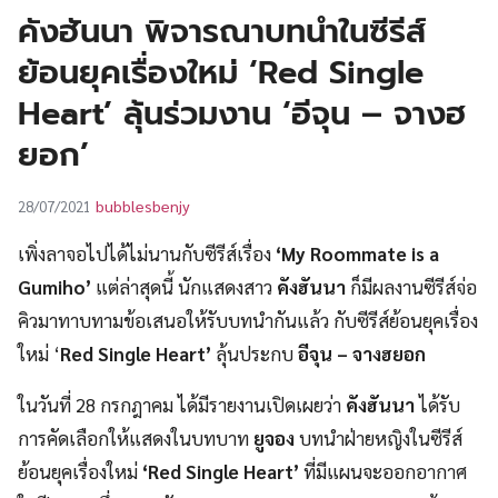
UT
คังฮันนา พิจารณาบทนำในซีรีส์
ย้อนยุคเรื่องใหม่ ‘Red Single
Heart’ ลุ้นร่วมงาน ‘อีจุน – จางฮ
ยอก’
bubblesbenjy
28/07/2021
เพิ่งลาจอไปได้ไม่นานกับซีรีส์เรื่อง
‘My Roommate is a
Gumiho’
แต่ล่าสุดนี้ นักแสดงสาว
คังฮันนา
ก็มีผลงานซีรีส์จ่อ
คิวมาทาบทามข้อเสนอให้รับบทนำกันแล้ว กับซีรีส์ย้อนยุคเรื่อง
ใหม่ ‘
Red Single Heart’
ลุ้นประกบ
อีจุน – จางฮยอก
ในวันที่ 28 กรกฎาคม ได้มีรายงานเปิดเผยว่า
คังฮันนา
ได้รับ
การคัดเลือกให้แสดงในบทบาท
ยูจอง
บทนำฝ่ายหญิงในซีรีส์
ย้อนยุคเรื่องใหม่
‘Red Single Heart’
ที่มีแผนจะออกอากาศ