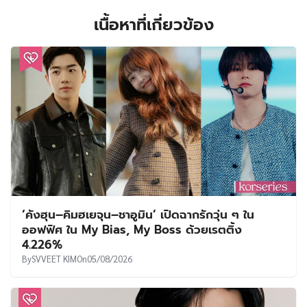
เนื้อหาที่เกี่ยวข้อง
‘คังฮุน–คิมฮเยจุน–ชาอูมิน’ เปิดฉากรักวุ่น ๆ ใน
ออฟฟิศ ใน My Bias, My Boss ด้วยเรตติ้ง
4.226%
By
SVVEET KIM
On
05/08/2026