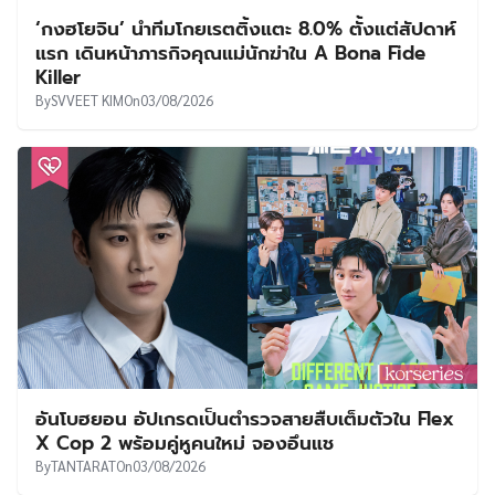
‘กงฮโยจิน’ นำทีมโกยเรตติ้งแตะ 8.0% ตั้งแต่สัปดาห์
แรก เดินหน้าภารกิจคุณแม่นักฆ่าใน A Bona Fide
Killer
By
SVVEET KIM
On
03/08/2026
อันโบฮยอน อัปเกรดเป็นตำรวจสายสืบเต็มตัวใน Flex
X Cop 2 พร้อมคู่หูคนใหม่ จองอึนแช
By
TANTARAT
On
03/08/2026