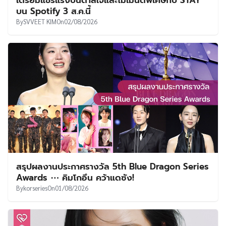
บน Spotify 3 ส.ค.นี้
By
SVVEET KIM
On
02/08/2026
สรุปผลงานประกาศรางวัล 5th Blue Dragon Series
Awards ⋯ คิมโกอึน คว้าแดซัง!
By
korseries
On
01/08/2026