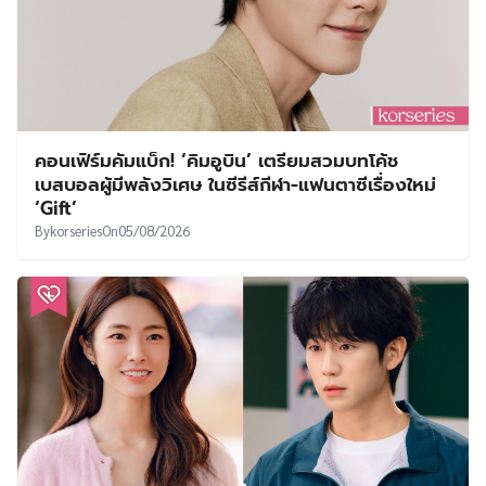
คอนเฟิร์มคัมแบ็ก! ‘คิมอูบิน’ เตรียมสวมบทโค้ช
เบสบอลผู้มีพลังวิเศษ ในซีรีส์กีฬา-แฟนตาซีเรื่องใหม่
‘Gift’
By
korseries
On
05/08/2026