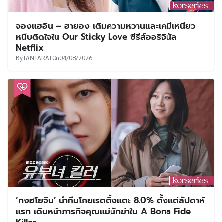
จองแฮอิน – ฮายอง เติมความหวานและเคมีเหนียว
หนึบติดใจใน Our Sticky Love ซีรีส์ออริจินัล
Netflix
By
TANTARAT
On
04/08/2026
‘กงฮโยจิน’ นำทีมโกยเรตติ้งแตะ 8.0% ตั้งแต่สัปดาห์
แรก เดินหน้าภารกิจคุณแม่นักฆ่าใน A Bona Fide