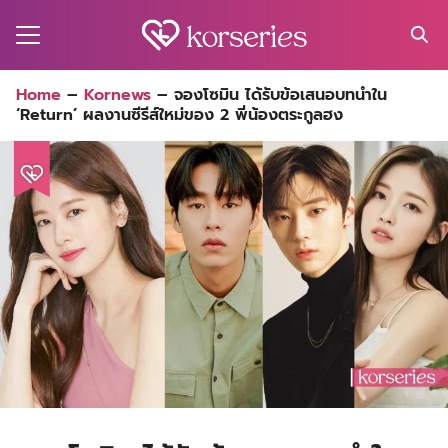
Skip
to
content
Search
Home
–
Kornews
–
จองโซมิน ได้รับข้อเสนอบทนำใน
for:
‘Return’ ผลงานซีรีส์ใหม่ของ 2 พี่น้องตระกูลฮง
MA
ES
CT
EL
UTY
T
EW
US