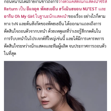
ก่อนหน้านี้ได้มีรายงานข่าวถึงการ
วางตัวแคสติ้งนักแสดงนำซีรีส์
Return
เป็น
อีแจอุค พัคฮเยอึน ฮวังมินฮยอน NU’EST
และ
อาริน Oh My Girl
ในฐานะนักแสดงนำ
ของเรื่อง อย่างไรก็ตาม
ทาง tvN และต้นสังกัดของพัคฮเยอึน ได้ออกมาแถลงถึงการ
ตัดสินใจถอนตัวจากบทนำ ด้วยเหตุผลที่ว่าเธอรู้สึกกดดันใน
การรับบทนำในโปรเจกต์ที่ใหญ่เช่นนี้ และได้มีการเคารพการ
ตัดสินใจระหว่างนักแสดงและทีมผู้ผลิต จนประกาศการถอนตัว
ในที่สุด