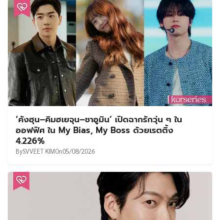
‘คังฮุน–คิมฮเยจุน–ชาอูมิน’ เปิดฉากรักวุ่น ๆ ใน
ออฟฟิศ ใน My Bias, My Boss ด้วยเรตติ้ง
4.226%
By
SVVEET KIM
On
05/08/2026