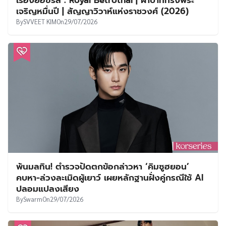
เจริญหมื่นปี | สัญญาวิวาห์แห่งราชวงศ์ (2026)
By
SVVEET KIM
On
29/07/2026
พ้นมลทิน! ตำรวจปัดตกข้อกล่าวหา ‘คิมซูฮยอน’
คบหา-ล่วงละเมิดผู้เยาว์ เผยหลักฐานฝั่งคู่กรณีใช้ AI
ปลอมแปลงเสียง
By
Swarm
On
29/07/2026