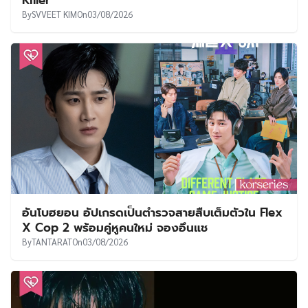
Killer
By
SVVEET KIM
On
03/08/2026
อันโบฮยอน อัปเกรดเป็นตำรวจสายสืบเต็มตัวใน Flex
X Cop 2 พร้อมคู่หูคนใหม่ จองอึนแช
By
TANTARAT
On
03/08/2026