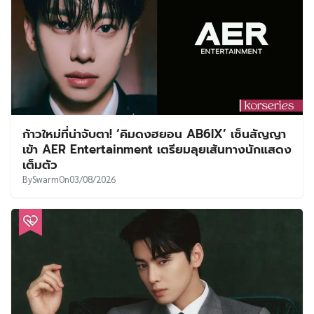
ก้าวใหม่ที่น่าจับตา! ‘คิมดงฮยอน AB6IX’ เซ็นสัญญา
เข้า AER Entertainment เตรียมลุยเส้นทางนักแสดง
เต็มตัว
By
Swarm
On
03/08/2026