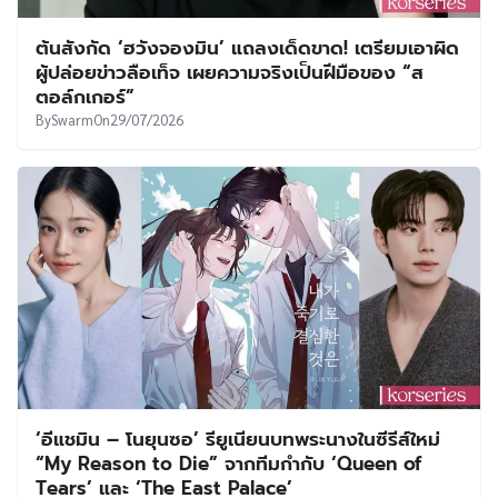
ต้นสังกัด ‘ฮวังจองมิน’ แถลงเด็ดขาด! เตรียมเอาผิด
ผู้ปล่อยข่าวลือเท็จ เผยความจริงเป็นฝีมือของ “ส
ตอล์กเกอร์”
By
Swarm
On
29/07/2026
‘อีแชมิน – โนยุนซอ’ รียูเนียนบทพระนางในซีรีส์ใหม่
“My Reason to Die” จากทีมกำกับ ‘Queen of
Tears’ และ ‘The East Palace’