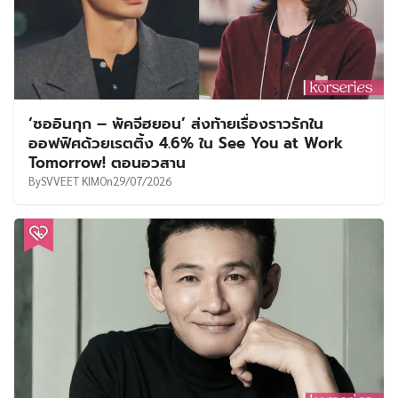
‘ซออินกุก – พัคจีฮยอน’ ส่งท้ายเรื่องราวรักใน
ออฟฟิศด้วยเรตติ้ง 4.6% ใน See You at Work
Tomorrow! ตอนอวสาน
By
SVVEET KIM
On
29/07/2026