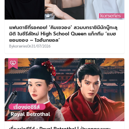
แฟนตาซีที่รอคอย! ‘คิมเซจอง’ สวมบทราชินีนักบู๊ทะลุ
มิติ ในซีรีส์ใหม่ High School Queen แท็กทีม ‘แบฮ
ยอนซอง – โจฮันกยอล’
By
korseries
On
31/07/2026
เรื่องย่อซีรีส์ : Royal Betrothal | ฝ่าบาททรงพระ