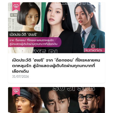
เปิดประวัติ ‘ฮเยริ’ จาก ‘ด็อกซอน’ ที่ใครหลายคน
ตกหลุมรัก สู่นักแสดงผู้เติบโตผ่านทุกบทบาทที่
เลือกเดิน
31/07/2026