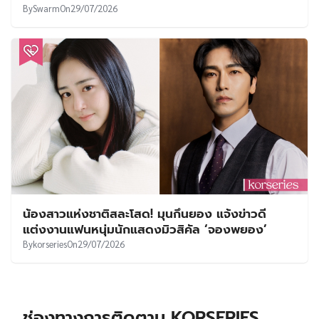
By
Swarm
On
29/07/2026
น้องสาวแห่งชาติสละโสด! มุนกึนยอง แจ้งข่าวดี
แต่งงานแฟนหนุ่มนักแสดงมิวสิคัล ‘จองพยอง’
By
korseries
On
29/07/2026
ช่องทางการติดตาม KORSERIES