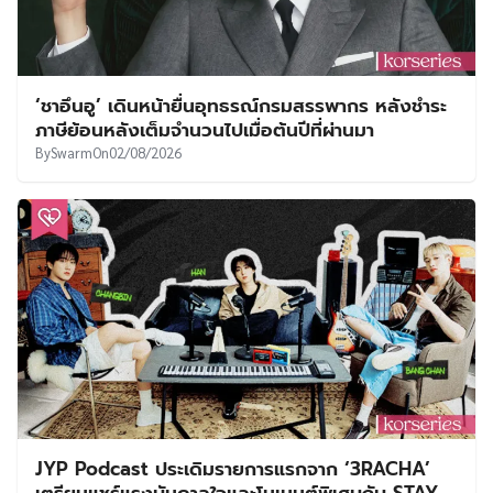
‘ชาอึนอู’ เดินหน้ายื่นอุทธรณ์กรมสรรพากร หลังชำระ
ภาษีย้อนหลังเต็มจำนวนไปเมื่อต้นปีที่ผ่านมา
By
Swarm
On
02/08/2026
JYP Podcast ประเดิมรายการแรกจาก ‘3RACHA’
เตรียมแชร์แรงบันดาลใจและโมเมนต์พิเศษกับ STAY