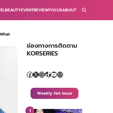
VEL
BEAUTY
EVENT
REVIEW
FOCUS
ABOUT
 ‘What
ช่องทางการติดตาม
KORSERIES
Facebook
X
Instagram
TikTok
YouTube
Mail
Weekly Hot Issue