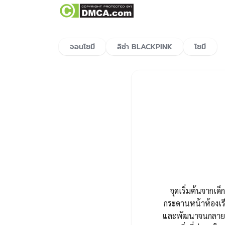
จอนโซมี
ลิซ่า BLACKPINK
โซมี
จุดเริ่มต้นจากเด็ก
กระดานหน้าห้องเรี
และพัฒนาจนกลายมาเ