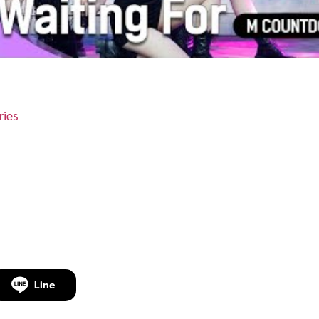
ies
Line