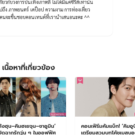
กี่ยวกับวงการบันเทิงเกาหลี ไม่ได้มีแค่ซีรีส์เท่านั้น
ปถึง ภาพยนตร์ เคป็อป ความงาม การท่องเที่ยว
ทุกคนจะชื่นชอบคอนเทนต์ที่เรานำเสนอนะคะ ^^
เนื้อหาที่เกี่ยวข้อง
คังฮุน–คิมฮเยจุน–ชาอูมิน’
คอนเฟิร์มคัมแบ็ก! ‘คิมอูบ
ปิดฉากรักวุ่น ๆ ในออฟฟิศ
เตรียมสวมบทโค้ชเบสบอล