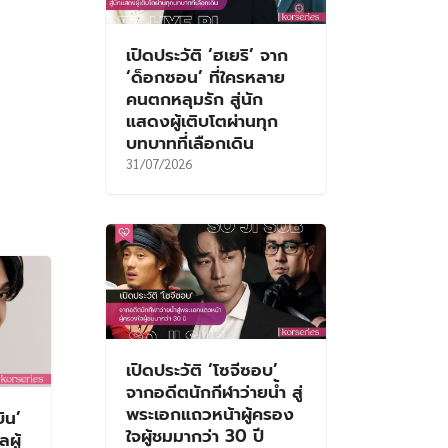
เปิดประวัติ ‘ฮเยริ’ จาก
‘ด็อกซอน’ ที่ใครหลาย
คนตกหลุมรัก สู่นัก
แสดงผู้เติบโตผ่านทุก
บทบาทที่เลือกเดิน
31/07/2026
เปิดประวัติ ‘โซจีซอบ’
จากอดีตนักกีฬาว่ายน้ำ สู่
พระเอกแถวหน้าผู้ครอง
ิน’
ใจผู้ชมมากว่า 30 ปี
ผู้