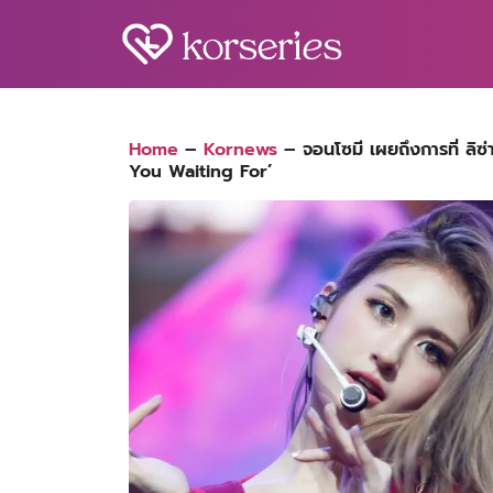
Skip
to
content
S
fo
Home
–
Kornews
–
จอนโซมี เผยถึงการที่ ลิ
You Waiting For’