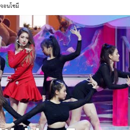
จอนโซมี