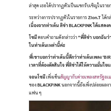
ล่าสุด เธอได้ปรากฏตัวเป็นแขกรับเชิญในรา
ระหว่างการปรากฏตัวในรายการ
Zion.T
ได้กล
เนื่องจากท่าเต้น ลิซ่า BLACKPINK ได้แสดงคว
โซมี
ตอบคำถามดังกล่าวว่า
“พี่ลิซ่า บอกฉัน
ในท่าเต้นเหล่านี้ค่ะ
พี่เขาบอกว่าท่าเต้นนี้ดีกว่าท่าเต้นเพลง ‘BIRT
เวลาที่ต้องตัดสินใจ พี่ลิซ่าได้ให้ความมั่น
จอนโซมี
เพิ่งเซ็น
สัญญากับค่ายเพลงสหรัฐอเม
ของ
BLACKPINK
นอกจากนี้ยังเพิ่งปล่อยผล
แฟน ๆ