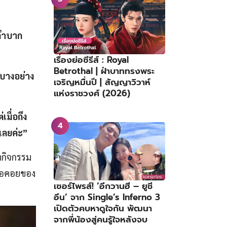
กลำบาก
เรื่องย่อซีรีส์ : Royal
Betrothal | ฝ่าบาททรงพระ
รบางอย่าง
เจริญหมื่นปี | สัญญาวิวาห์
แห่งราชวงศ์ (2026)
เมื่อถึง
กเลยค่ะ”
ทำกิจกรรม
อคอยของ
เซอร์ไพรส์! ‘อีกวานฮี – ยูชี
อึน’ จาก Single’s Inferno 3
เปิดตัวคบหาดูใจกัน พัฒนา
จากพี่น้องสู่คนรู้ใจหลังจบ