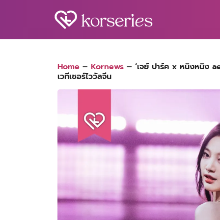
Skip
to
content
S
fo
Home
–
Kornews
–
‘เจย์ ปาร์ค x หนิงหนิง a
เวทีเซอร์ไววัลจีน