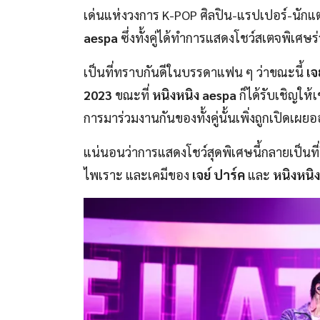
เด่นแห่งวงการ K-POP ศิลปิน-แรปเปอร์-นักแต
aespa
ซึ่งทั้งคู่ได้ทำการแสดงโชว์สเตจพิเศษ
เป็นที่ทราบกันดีในบรรดาแฟน ๆ ว่าขณะนี้
เจ
2023
ขณะที่
หนิงหนิง aespa
ก็ได้รับเชิญให
การมาร่วมงานกันของทั้งคู่นั้นเพิ่งถูกเปิดเ
แน่นอนว่าการแสดงโชว์สุดพิเศษนี้กลายเป็นที่ฮื
ไพเราะ และเคมีของ
เจย์ ปาร์ค
และ
หนิงหนิง