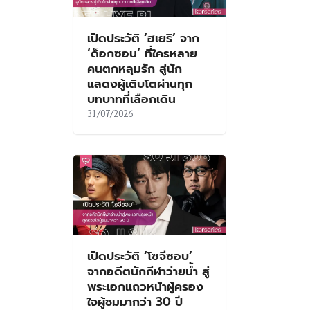
เปิดประวัติ ‘ฮเยริ’ จาก
‘ด็อกซอน’ ที่ใครหลาย
คนตกหลุมรัก สู่นัก
แสดงผู้เติบโตผ่านทุก
บทบาทที่เลือกเดิน
31/07/2026
เปิดประวัติ ‘โซจีซอบ’
จากอดีตนักกีฬาว่ายน้ำ สู่
พระเอกแถวหน้าผู้ครอง
ใจผู้ชมมากว่า 30 ปี