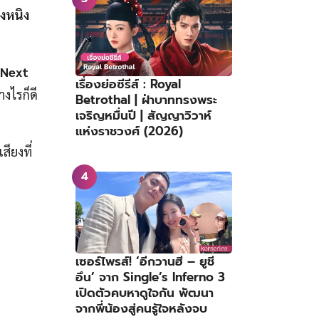
งหนิง
 Next
เรื่องย่อซีรีส์ : Royal
งไรก็ดี
Betrothal | ฝ่าบาททรงพระ
เจริญหมื่นปี | สัญญาวิวาห์
แห่งราชวงศ์ (2026)
สียงที่
เซอร์ไพรส์! ‘อีกวานฮี – ยูชี
อึน’ จาก Single’s Inferno 3
เปิดตัวคบหาดูใจกัน พัฒนา
จากพี่น้องสู่คนรู้ใจหลังจบ