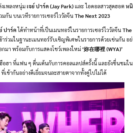
่งเพลงหนุ่ม
เจย์ ปาร์ค (Jay Park)
และ ไอดอลสาวสุดฮอต
หนิ
ร่วมกัน บนเวทีรายการเซอร์ไววัลจีน
The Next 2023
ย์ ปาร์ค
ได้ทำหน้าที่เป็นเมนทอร์ในรายการเซอร์ไววัลจีน
The
้เข้าร่วมในฐานะเมนทอร์รับเชิญพิเศษในรายการด้วยเช่นกัน อย่า
ผยออกมา พร้อมกับการแสดงโชว์เพลงใหม่
‘妳在哪裡 (WYA)’
อฮา ที่แฟน ๆ ตื่นเต้นกับการคอลแลปส์ครั้งนี้ และยังชื่นชมในเ
ที่เข้ากันอย่างดีเยี่ยมจนละสายตาจากทั้งคู่ไปไม่ได้