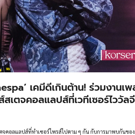
aespa’ เคมีดีเกินต้าน! ร่วมงานเ
์สเตจคอลแลปส์ที่เวทีเซอร์ไววัลจ
สเตจคอลแลปส์ที่ทำเซอร์ไพรส์ไปตาม ๆ กัน กับการมาพบกันของ