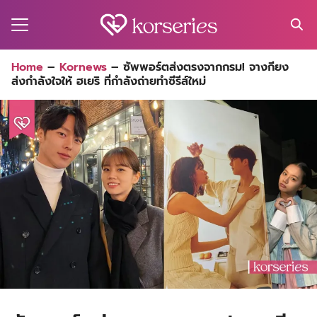
Skip
to
content
Search
Home
–
Kornews
–
ซัพพอร์ตส่งตรงจากกรม! จางกียง
for:
ส่งกำลังใจให้ ฮเยริ ที่กำลังถ่ายทำซีรีส์ใหม่
MA
ES
CT
EL
UTY
T
EW
US