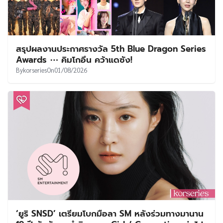
สรุปผลงานประกาศรางวัล 5th Blue Dragon Series
Awards ⋯ คิมโกอึน คว้าแดซัง!
By
korseries
On
01/08/2026
‘ยูริ SNSD’ เตรียมโบกมือลา SM หลังร่วมทางมานาน