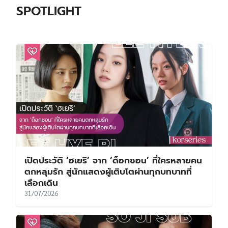
SPOTLIGHT
เปิดประวัติ ‘ฮเยริ’ จาก ‘ด็อกซอน’ ที่ใครหลายคน
ตกหลุมรัก สู่นักแสดงผู้เติบโตผ่านทุกบทบาทที่
เลือกเดิน
31/07/2026