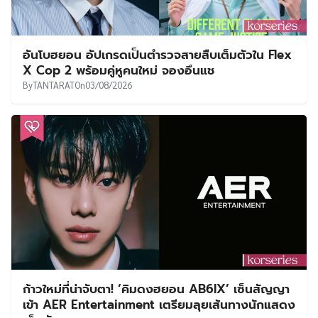
อันโบฮยอน อัปเกรดเป็นตำรวจสายสืบเต็มตัวใน Flex
X Cop 2 พร้อมคู่หูคนใหม่ จองอึนแช
By
TANTARAT
On
03/08/2026
ก้าวใหม่ที่น่าจับตา! ‘คิมดงฮยอน AB6IX’ เซ็นสัญญา
เข้า AER Entertainment เตรียมลุยเส้นทางนักแสดง