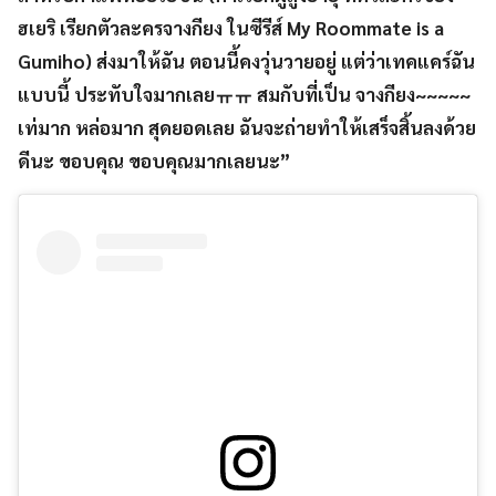
ฮเยริ เรียกตัวละครจางกียง ในซีรีส์ My Roommate is a
Gumiho) ส่งมาให้ฉัน ตอนนี้คงวุ่นวายอยู่ แต่ว่าเทคแคร์ฉัน
แบบนี้ ประทับใจมากเลยㅠㅠ
สมกับที่เป็น จางกียง~~~~~
เท่มาก หล่อมาก สุดยอดเลย
ฉันจะถ่ายทำให้เสร็จสิ้นลงด้วย
ดีนะ ขอบคุณ ขอบคุณมากเลยนะ”