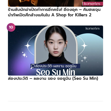
ร้านลับนักฆ่าเปิดทำการอีกครั้ง! อีดงอุค – คิมฮเยจุน
นำทัพเปิดศึกล้างแค้นใน A Shop for Killers 2
ส่องประวัติ – ผลงาน ของ ซอซูมิน (Seo Su Min)