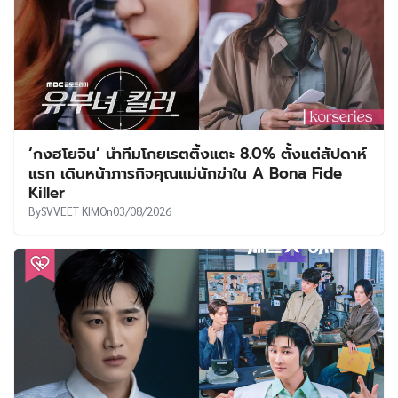
‘กงฮโยจิน’ นำทีมโกยเรตติ้งแตะ 8.0% ตั้งแต่สัปดาห์
แรก เดินหน้าภารกิจคุณแม่นักฆ่าใน A Bona Fide
Killer
By
SVVEET KIM
On
03/08/2026