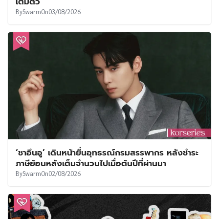
เต็มตัว
By
Swarm
On
03/08/2026
‘ชาอึนอู’ เดินหน้ายื่นอุทธรณ์กรมสรรพากร หลังชำระ
ภาษีย้อนหลังเต็มจำนวนไปเมื่อต้นปีที่ผ่านมา
By
Swarm
On
02/08/2026