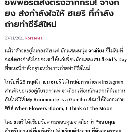
ซัพพอร์ตส่งตรงจากกรม! จางกี
UT
ยง ส่งกำลังใจให้ ฮเยริ ที่กำลัง
ถ่ายทำซีรีส์ใหม่
korseries
29/11/2021
แม้ว่าตัวจะอยู่ในกองทัพ แต่ นักแสดงหนุ่ม
จางกียง
ก็ไม่ลืมที่
จะส่งตรงกำลังใจของเขาให้แก่เพื่อนนักแสดง
ฮเยริ Girl’s Day
ที่ขณะนี้กำลังอยู่ระหว่างการถ่ายทำซีรีส์ใหม่
ในวันที่ 28 พฤศจิกายน
ฮเยริ
ได้โพสต์ภาพถ่ายลง Instagram
ส่วนตัวของเธอคู่กับรถกาแฟ จางกียง เพื่อนนักแสดงที่ร่วมงาน
กันในซีรีส์
My Roommate is a Gumiho
ส่งมาให้ถึงกองถ่าย
ซีรีส์
When Flowers Bloom, I Think of the Moon
โดย
ฮเยริ
ได้เขียนข้อความขอบคุณจางกียง ว่า
“ขอบคุณ
สำหรับกาแฟที่ออรือชิน (คำเรียกผู้สูงอายุ ที่ตัวละครของ