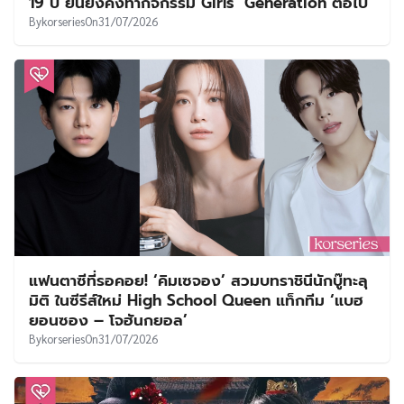
19 ปี ยันยังคงทำกิจกรรม Girls’ Generation ต่อไป
By
korseries
On
31/07/2026
แฟนตาซีที่รอคอย! ‘คิมเซจอง’ สวมบทราชินีนักบู๊ทะลุ
มิติ ในซีรีส์ใหม่ High School Queen แท็กทีม ‘แบฮ
ยอนซอง – โจฮันกยอล’
By
korseries
On
31/07/2026