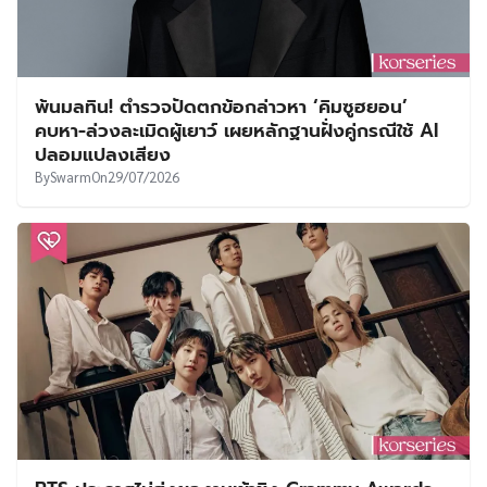
พ้นมลทิน! ตำรวจปัดตกข้อกล่าวหา ‘คิมซูฮยอน’
คบหา-ล่วงละเมิดผู้เยาว์ เผยหลักฐานฝั่งคู่กรณีใช้ AI
ปลอมแปลงเสียง
By
Swarm
On
29/07/2026