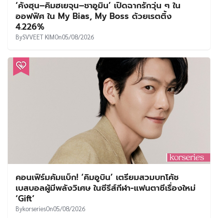
‘คังฮุน–คิมฮเยจุน–ชาอูมิน’ เปิดฉากรักวุ่น ๆ ใน
ออฟฟิศ ใน My Bias, My Boss ด้วยเรตติ้ง
4.226%
By
SVVEET KIM
On
05/08/2026
คอนเฟิร์มคัมแบ็ก! ‘คิมอูบิน’ เตรียมสวมบทโค้ช
เบสบอลผู้มีพลังวิเศษ ในซีรีส์กีฬา-แฟนตาซีเรื่องใหม่
‘Gift’
By
korseries
On
05/08/2026