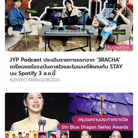
JYP Podcast ประเดิมรายการแรกจาก ‘3RACHA’
เตรียมแชร์แรงบันดาลใจและโมเมนต์พิเศษกับ STAY
บน Spotify 3 ส.ค.นี้
By
SVVEET KIM
On
02/08/2026