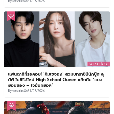
By
korseries
On
31/07/2026
แฟนตาซีที่รอคอย! ‘คิมเซจอง’ สวมบทราชินีนักบู๊ทะลุ
มิติ ในซีรีส์ใหม่ High School Queen แท็กทีม ‘แบฮ
ยอนซอง – โจฮันกยอล’
By
korseries
On
31/07/2026