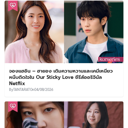
จองแฮอิน – ฮายอง เติมความหวานและเคมีเหนียว
หนึบติดใจใน Our Sticky Love ซีรีส์ออริจินัล
Netflix
By
TANTARAT
On
04/08/2026