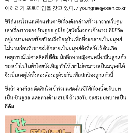
이혜리가 포토타임을 갖고 있다. /
youngrae@osen.co.kr
ซีรีส์แนวโรแมนติกแฟนตาซีเรื่องดังกล่าวสร้างมาจากเว็บตูน
เล่าเรื่องราวของ
ชินอูยอ
กูมีโฮ (สุนัขจิ้งจอกเก้าหาง) ที่มีชีวิต
อยู่มานานหลายร้อยปีจนถึงปัจจุบันเพื่อที่จะกลายเป็นมนุษย์
ไม่นานก่อนที่เขาจะได้กลายเป็นมนุษย์ดังที่หวังไว้ ดันเกิด
เหตุการณ์ไม่คาดคิดที่
อีดัม
นักศึกษาหญิงคนหนึ่งกลืนลูกแก้ว
ของเข้าไปในตัวโดยบังเอิญ ทำให้เขาไม่สามารถเป็นมนุษย์ได้
จึงเป็นเหตุให้ทั้งสองต้องอยู่ด้วยกันเพื่อปกป้องลูกแก้วนี้
ซึ่งถ้า
จางกียง
ตัดสินใจเข้าร่วมแสดงในซีรีส์เรื่องนี้จะรับบท
เป็น
ชินอูยอ
และทางด้าน
ฮเยริ
ถ้าเธอรับ จะสวมบทบาทเป็น
อีดัม