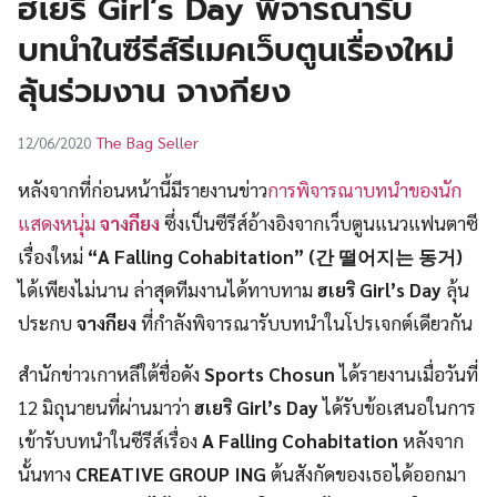
ฮเยริ Girl’s Day พิจารณารับ
UT
บทนำในซีรีส์รีเมคเว็บตูนเรื่องใหม่
ลุ้นร่วมงาน จางกียง
The Bag Seller
12/06/2020
หลังจากที่ก่อนหน้านี้มีรายงานข่าว
การพิจารณาบทนำของนัก
แสดงหนุ่ม
จางกียง
ซึ่งเป็นซีรีส์อ้างอิงจากเว็บตูนแนวแฟนตาซี
เรื่องใหม่
“A Falling Cohabitation”
(간 떨어지는 동거)
ได้เพียงไม่นาน
ล่าสุดทีมงานได้ทาบทาม
ฮเยริ Girl’s Day
ลุ้น
ประกบ
จางกียง
ที่กำลังพิจารณารับบทนำในโปรเจกต์เดียวกัน
สำนักข่าวเกาหลีใต้ชื่อดัง
Sports Chosun
ได้รายงานเมื่อวันที่
12 มิถุนายนที่ผ่านมาว่า
ฮเยริ Girl’s Day
ได้รับข้อเสนอในการ
เข้ารับบทนำในซีรีส์เรื่อง
A Falling Cohabitation
หลังจาก
นั้นทาง
CREATIVE GROUP ING
ต้นสังกัดของเธอได้ออกมา