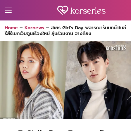
Skip
to
content
Search
Home
–
Kornews
–
ฮเยริ Girl’s Day พิจารณารับบทนำในซี
for:
รีส์รีเมคเว็บตูนเรื่องใหม่ ลุ้นร่วมงาน จางกียง
MA
ES
CT
EL
UTY
T
EW
US