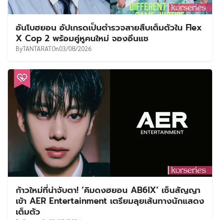
อันโบฮยอน อัปเกรดเป็นตำรวจสายสืบเต็มตัวใน Flex
X Cop 2 พร้อมคู่หูคนใหม่ จองอึนแช
By
TANTARAT
On
03/08/2026
ก้าวใหม่ที่น่าจับตา! ‘คิมดงฮยอน AB6IX’ เซ็นสัญญา
เข้า AER Entertainment เตรียมลุยเส้นทางนักแสดง
เต็มตัว