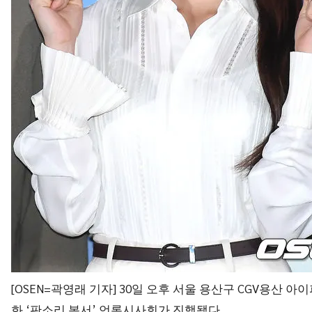
[OSEN=곽영래 기자] 30일 오후 서울 용산구 CGV용산 
화 ‘판소리 복서’ 언론시사회가 진행됐다.