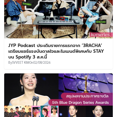
JYP Podcast ประเดิมรายการแรกจาก ‘3RACHA’
เตรียมแชร์แรงบันดาลใจและโมเมนต์พิเศษกับ STAY
บน Spotify 3 ส.ค.นี้
By
SVVEET KIM
On
02/08/2026