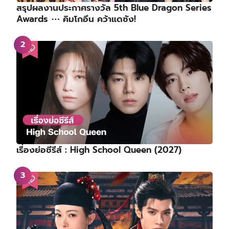
สรุปผลงานประกาศรางวัล 5th Blue Dragon Series
Awards ⋯ คิมโกอึน คว้าแดซัง!
เรื่องย่อซีรีส์ : High School Queen (2027)