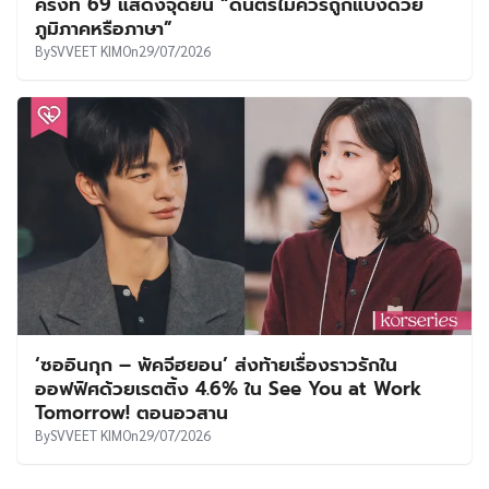
ครั้งที่ 69 แสดงจุดยืน “ดนตรีไม่ควรถูกแบ่งด้วย
ภูมิภาคหรือภาษา”
By
SVVEET KIM
On
29/07/2026
‘ซออินกุก – พัคจีฮยอน’ ส่งท้ายเรื่องราวรักใน
ออฟฟิศด้วยเรตติ้ง 4.6% ใน See You at Work
Tomorrow! ตอนอวสาน
By
SVVEET KIM
On
29/07/2026