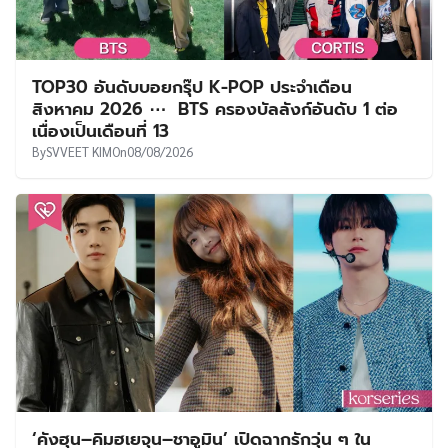
TOP30 อันดับบอยกรุ๊ป K-POP ประจำเดือน
สิงหาคม 2026 ⋯ BTS ครองบัลลังก์อันดับ 1 ต่อ
เนื่องเป็นเดือนที่ 13
By
SVVEET KIM
On
08/08/2026
‘คังฮุน–คิมฮเยจุน–ชาอูมิน’ เปิดฉากรักวุ่น ๆ ใน