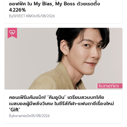
ออฟฟิศ ใน My Bias, My Boss ด้วยเรตติ้ง
4.226%
By
SVVEET KIM
On
05/08/2026
คอนเฟิร์มคัมแบ็ก! ‘คิมอูบิน’ เตรียมสวมบทโค้ช
เบสบอลผู้มีพลังวิเศษ ในซีรีส์กีฬา-แฟนตาซีเรื่องใหม่
‘Gift’
By
korseries
On
05/08/2026